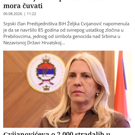
mora čuvati
06.08.2026. | 11:22
Srpski član Predsjedništva BiH Željka Cvijanović napomenula
je da se navršilo 85 godina od svirepog ustaškog zločina u
Prebilovcima, jednog od simbola genocida nad Srbima u
Nezavisnoj Državi Hrvatskoj…
Cvijanovićeva o 2.000 stradalih u