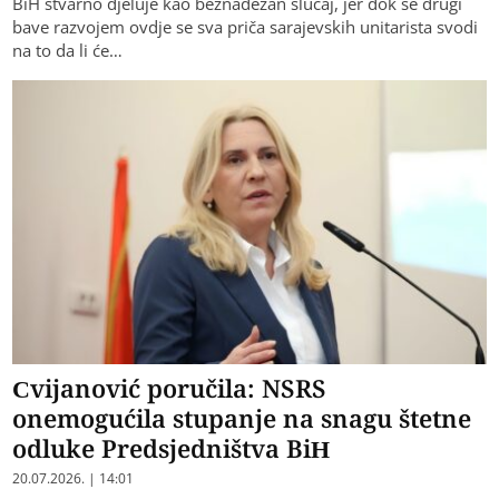
BiH stvarno djeluje kao beznadežan slučaj, jer dok se drugi
bave razvojem ovdje se sva priča sarajevskih unitarista svodi
na to da li će…
Cvijanović poručila: NSRS
onemogućila stupanje na snagu štetne
odluke Predsjedništva BiH
20.07.2026. | 14:01