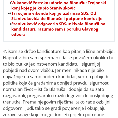
Vukanović žestoko udario na Blanušu: Trojanski
konj kojeg je kupio Stanivuković
Tri ocjene vikenda koji je uzdrmao SDS: Od
Stanivukovića do Blanuše i potpune konfuzije
Stanivuković odgovorio SDS-u: Hvala Blanuši na
kandidaturi, razumio sam i poruku Glavnog
odbora
-Nisam se držao kandidature kao pitanja lične ambicije.
Naprotiv, bio sam spreman i da se povučem ukoliko bi
to bio put ka jedinstvenom kandidatu i sigurnijoj
pobjedi nad ovom vlašću. Jer meni nikada nije bilo
najvažnije da samo budem kandidat, već da pobijedi
politika koja će građanima donijeti pravdu, sigurnost i
normalan život – ističe Blanuša i dodaje da su zato
razgovarali, pregovarali i tražili dogovor do posljednjeg
trenutka. Prema njegovim riječima, tako rade ozbiljni i
odgovorni ljudi, tako se gradi povjerenje i okupljaju
zdrave snage koje mogu donijeti prijeko potrebne