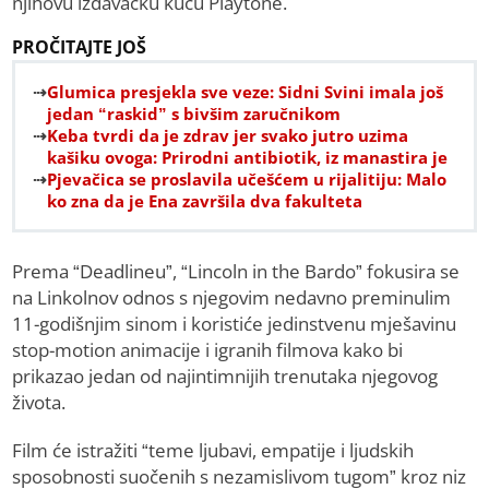
njihovu izdavačku kuću Playtone.
PROČITAJTE JOŠ
Glumica presjekla sve veze: Sidni Svini imala još
jedan “raskid” s bivšim zaručnikom
Keba tvrdi da je zdrav jer svako jutro uzima
kašiku ovoga: Prirodni antibiotik, iz manastira je
Pjevačica se proslavila učešćem u rijalitiju: Malo
ko zna da je Ena završila dva fakulteta
Prema “Deadlineu”, “Lincoln in the Bardo” fokusira se
na Linkolnov odnos s njegovim nedavno preminulim
11-godišnjim sinom i koristiće jedinstvenu mješavinu
stop-motion animacije i igranih filmova kako bi
prikazao jedan od najintimnijih trenutaka njegovog
života.
Film će istražiti “teme ljubavi, empatije i ljudskih
sposobnosti suočenih s nezamislivom tugom” kroz niz