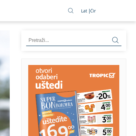
Lat
Ćir