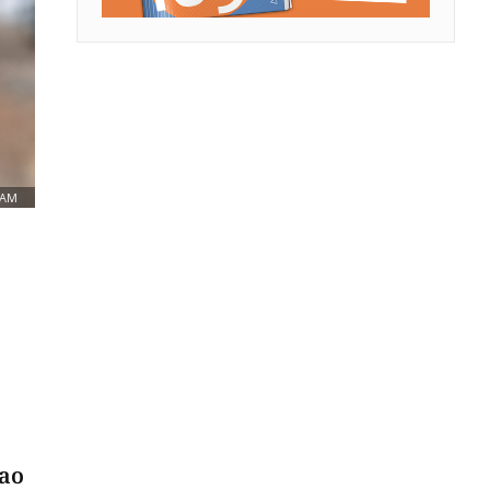
RAM
kao