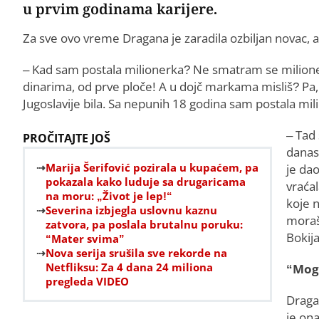
u prvim godinama karijere.
Za sve ovo vreme Dragana je zaradila ozbiljan novac, a n
– Kad sam postala milionerka? Ne smatram se milione
dinarima, od prve ploče! A u dojč markama misliš? Pa
Jugoslavije bila. Sa nepunih 18 godina sam postala mil
– Tad 
PROČITAJTE JOŠ
danas
Marija Šerifović pozirala u kupaćem, pa
je dao
pokazala kako luduje sa drugaricama
vraća
na moru: „Život je lep!“
koje n
Severina izbjegla uslovnu kaznu
moraš 
zatvora, pa poslala brutalnu poruku:
Bokija
“Mater svima”
Nova serija srušila sve rekorde na
Netfliksu: Za 4 dana 24 miliona
“Mog 
pregleda VIDEO
Draga
je ona