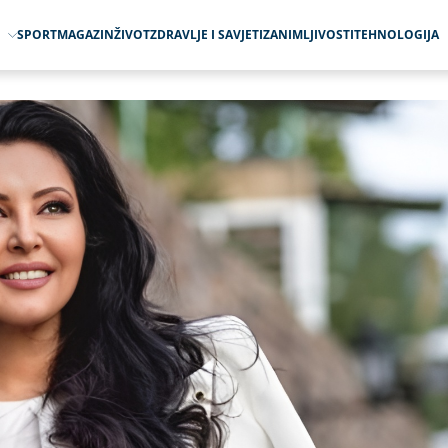
O
SPORT
MAGAZIN
ŽIVOT
ZDRAVLJE I SAVJETI
ZANIMLJIVOSTI
TEHNOLOGIJA