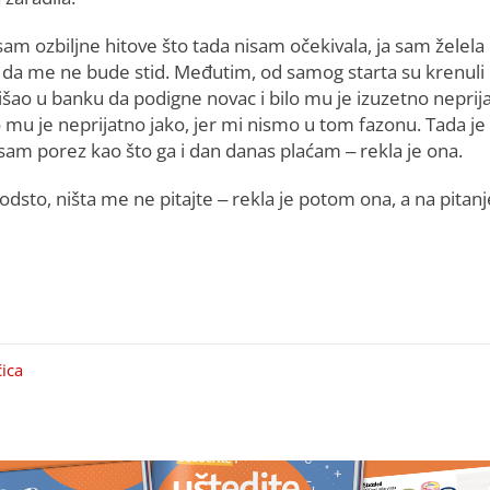
am ozbiljne hitove što tada nisam očekivala, ja sam želela
 da me ne bude stid. Međutim, od samog starta su krenuli
tišao u banku da podigne novac i bilo mu je izuzetno neprij
lo mu je neprijatno jako, jer mi nismo u tom fazonu. Tada je
a sam porez kao što ga i dan danas plaćam – rekla je ona.
 odsto, ništa me ne pitajte – rekla je potom ona, a na pitan
ica