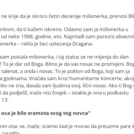
e krije da je skroro četiri decenije milionerka, prenosi Bli
rkom, da ti kažem iskreno. Odavno sam ja milionerka u
, od neke 1988. godine, eto. Najmlađi sam porezni obvezni
ionerka – rekla je bez ustezanja Dragana.
sam postala milionerka, i taj status se ne mijenja do dan-
! To je dar od Boga. Bitno je da vas novac ne promijeni. Bo
 talenat, a onda i novac. To je poklon od Boga, koji sam ja
la godinama. Vraćala sam kroz humanitarne koncerte, akci
iko ne zna, davala sam ljudima svoj, lični novac. Ako ti Bog 
da podjeliš, inače nisi čovjek – istakla je ona u podkastu
 13.
oca je bilo sramota svog tog novca”
nin otac se, inače, sramio kad je morao da preuzme pare 
 zaradila.