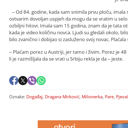
– Od 84. godine, kada sam snimila prvu ploču, imala s
ostvarim dovoljan uspjeh da mogu da se vratim u selo
ozbiljni hitovi. Imala sam 15 godina, znam da je tata o
kada je video količinu novca. Ljudi su gledali okolo, bi
bilo zvanično i dobijao si zasluženo svoj novac. Plaćal
– Plaćam porez u Austriji, jer tamo i živim. Porez je 48
li je razmišljala da se vrati u Srbiju rekla je da – jeste.
Oznake:
Događaj
,
Dragana Mirković
,
Milionerka
,
Pare
,
Pjevač