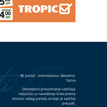
BL portal - Informativno, Aktuelno,
Tačno
Dozvoljeno preuzimanje sadržaja
isključivo uz navođenje linka prema
stranici našeg portala sa koje je sadržaj
preuzet.