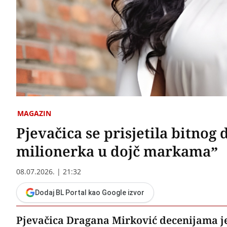
MAGAZIN
Pjevačica se prisjetila bitnog
milionerka u dojč markama”
08.07.2026. | 21:32
Dodaj BL Portal kao Google izvor
Pjevačica Dragana Mirković decenijama je