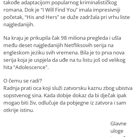
takođe adaptacijom popularnog kriminalističkog
romana. Dok je “I Will Find You” imala impresivniji
početak, “His and Hers” se duže zadržala pri vrhu liste
najgledanijih.
Na kraju je prikupila čak 98 miliona pregleda i ušla
među deset najgledanijih Netfliksovih serija na
engleskom jeziku svih vremena. Bila je to prva nova
serija koja je uspjela da uđe na tu listu još od velikog
hita “Adolescence”.
O čemu se radi?
Radnja prati oca koji služi zatvorsku kaznu zbog ubistva
sopstvenog sina. Kada dobije dokaz da bi dječak ipak
mogao biti živ, odlučuje da pobjegne iz zatvora i sam
otkrije istinu.
Glavne
uloge