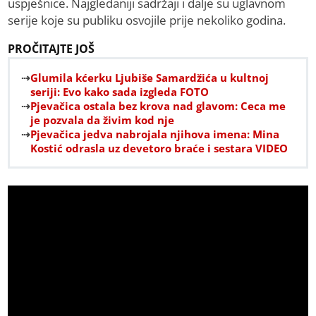
uspješnice. Najgledaniji sadržaji i dalje su uglavnom
serije koje su publiku osvojile prije nekoliko godina.
PROČITAJTE JOŠ
Glumila kćerku Ljubiše Samardžića u kultnoj
seriji: Evo kako sada izgleda FOTO
Pjevačica ostala bez krova nad glavom: Ceca me
je pozvala da živim kod nje
Pjevačica jedva nabrojala njihova imena: Mina
Kostić odrasla uz devetoro braće i sestara VIDEO