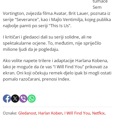
tumače
Sem
Vortington, zvijezda filma Avatar, Brit Lauer, poznata iz
serije “Severance”, kao i Majlo Ventimilja, kojeg publika
najbolje pamti po seriji “This Is Us”.
I kritičari i gledaoci dali su seriji solidne, ali ne
spektakularne ocjene. To, međutim, nije spriječilo
milione ljudi da je pogledaju.
Ako volite napete trilere i adaptacije Harlana Kobena,
lako je moguće da će vas “I Will Find You” prikovati za
ekran. Oni koji očekuju remek-djelo ipak bi mogli ostati
pomalo razočarani, prenosi Index.
Oznake:
Gledanost
,
Harlan Koben
,
I Will Find You
,
Netfkix
,