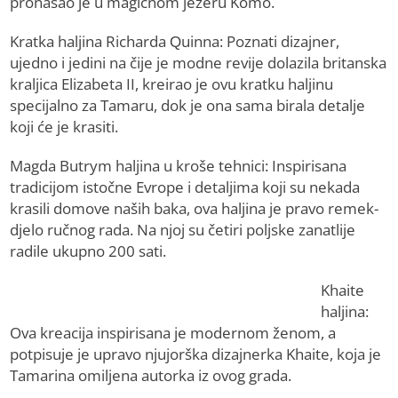
pronašao je u magičnom jezeru Komo.
Kratka haljina Richarda Quinna: Poznati dizajner,
ujedno i jedini na čije je modne revije dolazila britanska
kraljica Elizabeta II, kreirao je ovu kratku haljinu
specijalno za Tamaru, dok je ona sama birala detalje
koji će je krasiti.
Magda Butrym haljina u kroše tehnici: Inspirisana
tradicijom istočne Evrope i detaljima koji su nekada
krasili domove naših baka, ova haljina je pravo remek-
djelo ručnog rada. Na njoj su četiri poljske zanatlije
radile ukupno 200 sati.
Khaite
haljina:
Ova kreacija inspirisana je modernom ženom, a
potpisuje je upravo njujorška dizajnerka Khaite, koja je
Tamarina omiljena autorka iz ovog grada.