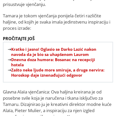
prisustvuje vjenčanju.
Tamara je tokom vjenčanja ponijela četiri različite
haljine, od kojih je svaka imala jedinstvenu inspiraciju i
proces izrade:
PROČITAJTE JOŠ
Kratko i jasno! Oglasio se Darko Lazić nakon
navoda da je bio sa uhapšenom Laurom
Dnevna doza humora: Bosanac na recepciji
hotela
Zašto neke ljude more smiruje, a druge nervira:
Horoskop daje iznenađujući odgovor
Glavna Alaïa vjenčanica: Ova haljina kreirana je od
posebne svile koja je naručena i tkana isključivo za
Tamaru. Dizajnirao ju je kreativni direktor modne kuće
Alaïa, Pieter Mulier, a inspiraciju za njen izgled