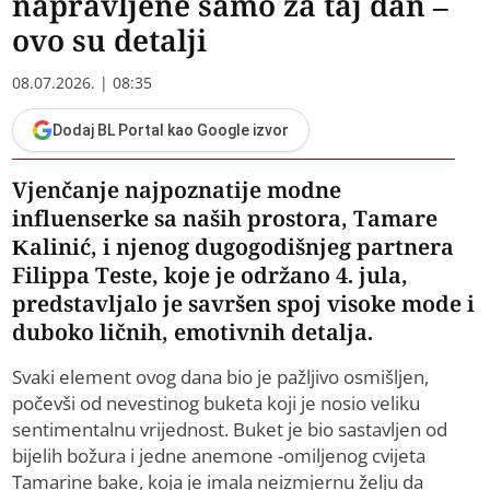
napravljene samo za taj dan –
ovo su detalji
08.07.2026. | 08:35
Dodaj BL Portal kao Google izvor
Vjenčanje najpoznatije modne
influenserke sa naših prostora, Tamare
Kalinić, i njenog dugogodišnjeg partnera
Filippa Teste, koje je održano 4. jula,
predstavljalo je savršen spoj visoke mode i
duboko ličnih, emotivnih detalja.
Svaki element ovog dana bio je pažljivo osmišljen,
počevši od nevestinog buketa koji je nosio veliku
sentimentalnu vrijednost. Buket je bio sastavljen od
bijelih božura i jedne anemone -omiljenog cvijeta
Tamarine bake, koja je imala neizmjernu želju da