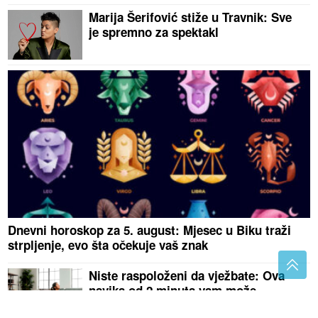
Marija Šerifović stiže u Travnik: Sve
je spremno za spektakl
Dnevni horoskop za 5. august: Mjesec u Biku traži
strpljenje, evo šta očekuje vaš znak
Niste raspoloženi da vježbate: Ova
navika od 2 minuta vam može
kompletno promijeniti izgled tijela