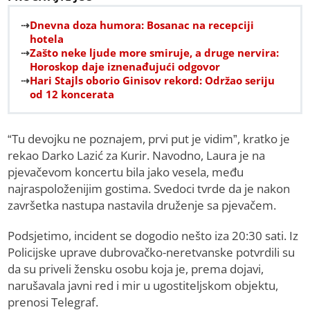
Dnevna doza humora: Bosanac na recepciji
hotela
Zašto neke ljude more smiruje, a druge nervira:
Horoskop daje iznenađujući odgovor
Hari Stajls oborio Ginisov rekord: Održao seriju
od 12 koncerata
“Tu devojku ne poznajem, prvi put je vidim”, kratko je
rekao Darko Lazić za Kurir. Navodno, Laura je na
pjevačevom koncertu bila jako vesela, među
najraspoloženijim gostima. Svedoci tvrde da je nakon
završetka nastupa nastavila druženje sa pjevačem.
Podsjetimo, incident se dogodio nešto iza 20:30 sati. Iz
Policijske uprave dubrovačko-neretvanske potvrdili su
da su priveli žensku osobu koja je, prema dojavi,
narušavala javni red i mir u ugostiteljskom objektu,
prenosi Telegraf.