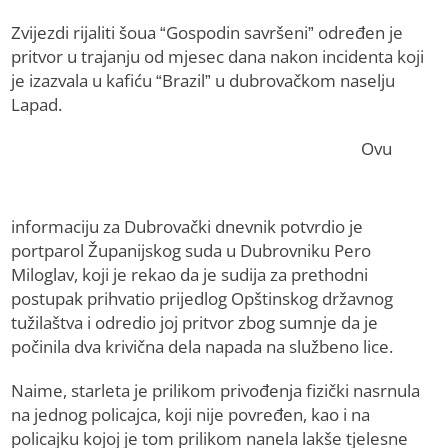
Zvijezdi rijaliti šoua “Gospodin savršeni” određen je
pritvor u trajanju od mjesec dana nakon incidenta koji
je izazvala u kafiću “Brazil” u dubrovačkom naselju
Lapad.
Ovu
informaciju za Dubrovački dnevnik potvrdio je
portparol Županijskog suda u Dubrovniku Pero
Miloglav, koji je rekao da je sudija za prethodni
postupak prihvatio prijedlog Opštinskog državnog
tužilaštva i odredio joj pritvor zbog sumnje da je
počinila dva krivična dela napada na službeno lice.
Naime, starleta je prilikom privođenja fizički nasrnula
na jednog policajca, koji nije povređen, kao i na
policajku kojoj je tom prilikom nanela lakše tjelesne