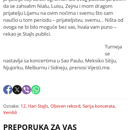
da se zahvalim Nialu, Luisu, Zejnu i mom dragom
prijatelju Lijamu na ovim noćima i svemu što sam
naučio u tom periodu – prijateljstvu, svemu… Ništa od
ovoga ne bi bilo moguće bez vas, hvala vam puno –
rekao je Stajls publici.
Turneja
se
nastavlja sa koncertima u Sao Paulu, Meksiko Sitiju,
Njujorku, Melburnu i Sidneju, prenosi Vijesti.me.
Oznake:
12
,
Hari Stajls
,
Oboren rekord
,
Serija koncerata
,
Vembli
PREPORUKA ZA VAS