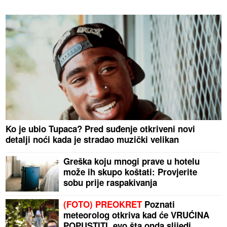
Ko je ubio Tupaca? Pred suđenje otkriveni novi
detalji noći kada je stradao muzički velikan
Greška koju mnogi prave u hotelu
može ih skupo koštati: Provjerite
sobu prije raspakivanja
(FOTO) PREOKRET
Poznati
meteorolog otkriva kad će VRUĆINA
POPUSTITI, evo šta onda slijedi