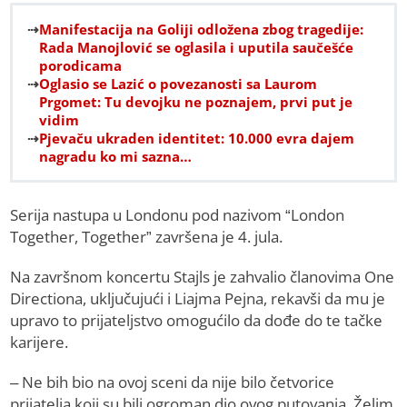
Manifestacija na Goliji odložena zbog tragedije:
Rada Manojlović se oglasila i uputila saučešće
porodicama
Oglasio se Lazić o povezanosti sa Laurom
Prgomet: Tu devojku ne poznajem, prvi put je
vidim
Pjevaču ukraden identitet: 10.000 evra dajem
nagradu ko mi sazna…
Serija nastupa u Londonu pod nazivom “London
Together, Together” završena je 4. jula.
Na završnom koncertu Stajls je zahvalio članovima One
Directiona, uključujući i Liajma Pejna, rekavši da mu je
upravo to prijateljstvo omogućilo da dođe do te tačke
karijere.
– Ne bih bio na ovoj sceni da nije bilo četvorice
prijatelja koji su bili ogroman dio ovog putovanja. Želim