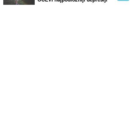
"Policajci su non-stop na terenu" Budimir poručio da
policija ima foto-robot osobe koja je PUCALA na
Davora Dabića
Stanivuković se oglasio: U petak kraj
radova na VODOVODU "TUNJICE 1 i
2", evo kad kreće izgradnja prve javne
garaže
Kako učiniti putovanje s djecom