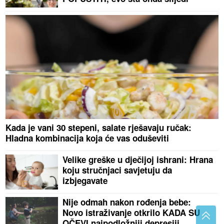
Kada je vani 30 stepeni, salate rješavaju ručak:
Hladna kombinacija koja će vas oduševiti
Velike greške u dječijoj ishrani: Hrana
koju stručnjaci savjetuju da
izbjegavate
Nije odmah nakon rođenja bebe:
Novo istraživanje otkrilo KADA SU
OČEVI najpodložniji depresiji