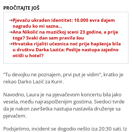
PROČITAJTE JOŠ
Pjevaču ukraden identitet: 10.000 evra dajem
nagradu ko mi sazna…
Ana Nikolić na muzičkoj sceni 23 godine, a prije
toga? Svaki dan sam pravila šou
Hrvatska rijaliti učesnica noć prije hapšenja bila
u društvu Darka Lazića: Poslije nastupa zajedno
otišli u hotel?
“Tu devojku ne poznajem, prvi put je vidim”, kratko je
rekao Darko Lazić za Kurir.
Navodno, Laura je na pjevačevom koncertu bila jako
vesela, među najraspolženijim gostima. Svedoci tvrde
da je nakon završetka nastupa nastavila druženje sa
pjevačem.
Podsjetimo, incident se dogodio nešto iza 20:30 sati. Iz