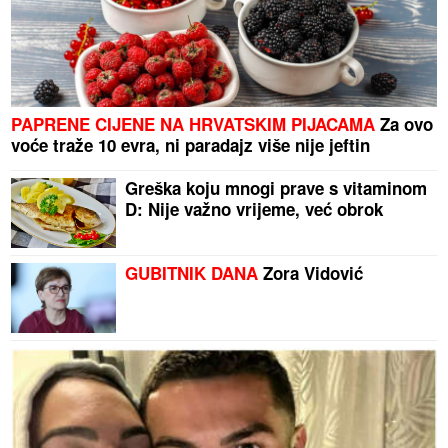
PAPRENE CIJENE NA HRVATSKIM PIJACAMA
Za ovo
voće traže 10 evra, ni paradajz više nije jeftin
Greška koju mnogi prave s vitaminom
D: Nije važno vrijeme, već obrok
GUBITNIK DANA
Zora Vidović