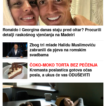
Ronaldo i Georgina danas staju pred oltar? Procurili
detalji raskošnog vjenčanja na Madeiri
Zbog tri mlade Halidu Muslimoviću
zabranili da pjeva na romskim
svadbama
ČOKO-MOKO TORTA BEZ PEČENJA
Kremasta poslastica gotova očas
posla, a ukus će vas ODUŠEVITI