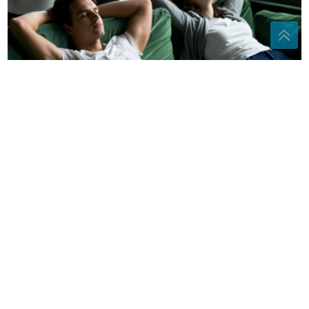
Šta se događa s nama ako smo cijeli dan pod
klimom?
Đula Drini se porodila: Sinu dali ime
arapskog porijekla
(FOTO) "HEROJI" NAPRAVILI HAOS
Noćno "igranje" s ventilima na
Tunjicama dovelo do PUCANJA
SISTEMA i ostavilo više zone bez
vode