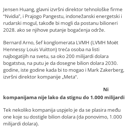
Jensen Huang, glavni izvršni direktor tehnološke firme
“Nvidia”, i Prajogo Pangestu, indonežanski energetski i
rudarski mogul, takođe bi mogli da postanu bilioneri
2028. ako se njihove putanje bogaćenja održe.
Bernard Arno, šef konglomerata LVMH (LVMH Moët
Hennessy Louis Vuitton) treća osoba na listi
najbogatijih na svetu, sa oko 200 milijardi dolara
bogatstva, na putu je da dosegne bilion dolara 2030.
godine, iste godine kada bi to mogao i Mark Zakerberg,
izvršni direktor kompanije „Meta“.
Ni
kompanijama nije lako da stignu do 1.000 milijardi
Tek nekoliko kompanija uspjelo je da se plasira među
one koje su dostigle bilion dolara (da ponovimo, 1.000
milijardi dolara).