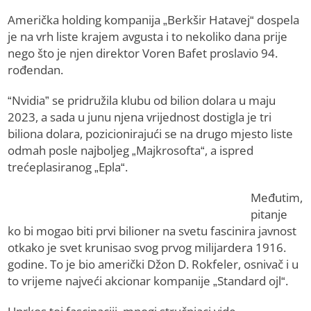
Američka holding kompanija „Berkšir Hatavej“ dospela
je na vrh liste krajem avgusta i to nekoliko dana prije
nego što je njen direktor Voren Bafet proslavio 94.
rođendan.
“Nvidia” se pridružila klubu od bilion dolara u maju
2023, a sada u junu njena vrijednost dostigla je tri
biliona dolara, pozicionirajući se na drugo mjesto liste
odmah posle najboljeg „Majkrosofta“, a ispred
trećeplasiranog „Epla“.
Međutim,
pitanje
ko bi mogao biti prvi bilioner na svetu fascinira javnost
otkako je svet krunisao svog prvog milijardera 1916.
godine. To je bio američki Džon D. Rokfeler, osnivač i u
to vrijeme najveći akcionar kompanije „Standard ojl“.