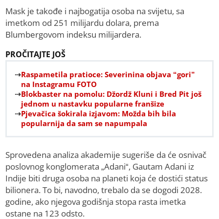
Mask je takođe i najbogatija osoba na svijetu, sa
imetkom od 251 milijardu dolara, prema
Blumbergovom indeksu milijardera.
PROČITAJTE JOŠ
Raspametila pratioce: Severinina objava “gori”
na Instagramu FOTO
Blokbaster na pomolu: Džordž Kluni i Bred Pit još
jednom u nastavku popularne franšize
Pjevačica šokirala izjavom: Možda bih bila
popularnija da sam se napumpala
Sprovedena analiza akademije sugeriše da će osnivač
poslovnog konglomerata „Adani“, Gautam Adani iz
Indije biti druga osoba na planeti koja će dostići status
bilionera. To bi, navodno, trebalo da se dogodi 2028.
godine, ako njegova godišnja stopa rasta imetka
ostane na 123 odsto.