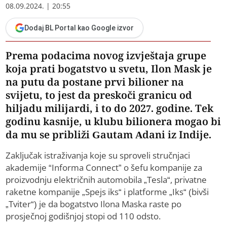
08.09.2024. | 20:55
Dodaj BL Portal kao Google izvor
Prema podacima novog izvještaja grupe
koja prati bogatstvo u svetu, Ilon Mask je
na putu da postane prvi bilioner na
svijetu, to jest da preskoči granicu od
hiljadu milijardi, i to do 2027. godine. Tek
godinu kasnije, u klubu bilionera mogao bi
da mu se približi Gautam Adani iz Indije.
Zaključak istraživanja koje su sproveli stručnjaci
akademije “Informa Connect” o šefu kompanije za
proizvodnju električnih automobila „Tesla“, privatne
raketne kompanije „Spejs iks“ i platforme „Iks“ (bivši
„Tviter“) je da bogatstvo Ilona Maska raste po
prosječnoj godišnjoj stopi od 110 odsto.