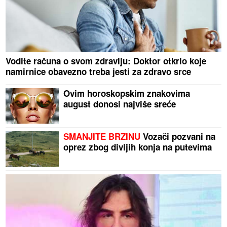
Vodite računa o svom zdravlju: Doktor otkrio koje
namirnice obavezno treba jesti za zdravo srce
Ovim horoskopskim znakovima
august donosi najviše sreće
SMANJITE BRZINU
Vozači pozvani na
oprez zbog divljih konja na putevima