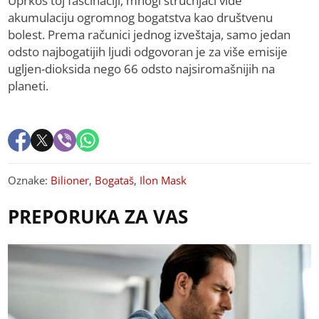
Uprkos toj fascinaciji, mnogi stručnjaci vide
akumulaciju ogromnog bogatstva kao društvenu
bolest. Prema računici jednog izveštaja, samo jedan
odsto najbogatijih ljudi odgovoran je za više emisije
ugljen-dioksida nego 66 odsto najsiromašnijih na
planeti.
Oznake:
Bilioner
,
Bogataš
,
Ilon Mask
PREPORUKA ZA VAS