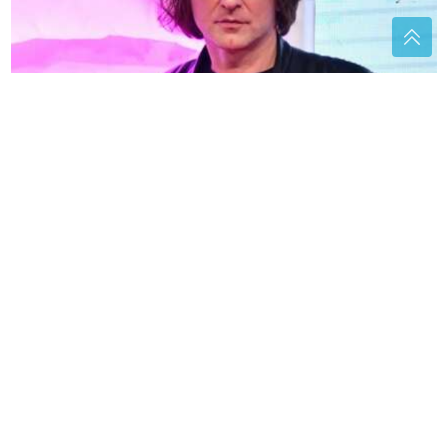
Pravi skandal majstor: Željko Mitrović otkrio još
jednog učesnika "Elite 10", ovo će vas potpuno
šokirati
(FOTO) DOK SVI BRUJE O
DRAGANOVOJ VJERIDBI, JOVANIN
PRVI MUŽ ŽIVI DALEKO OD SRBIJE
Evo gdje je danas Vojislav i kakav
odnos ima sa voditeljkom
Kako uspješno rashladiti prostoriju
bez klima-uređaja: Postoji nekoliko
jednostavnih trikova