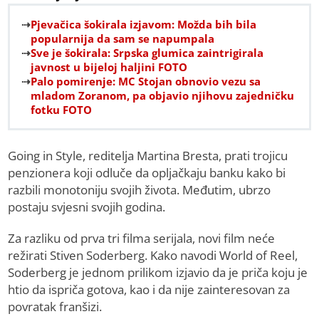
Pjevačica šokirala izjavom: Možda bih bila
popularnija da sam se napumpala
Sve je šokirala: Srpska glumica zaintrigirala
javnost u bijeloj haljini FOTO
Palo pomirenje: MC Stojan obnovio vezu sa
mladom Zoranom, pa objavio njihovu zajedničku
fotku FOTO
Going in Style, reditelja Martina Bresta, prati trojicu
penzionera koji odluče da opljačkaju banku kako bi
razbili monotoniju svojih života. Međutim, ubrzo
postaju svjesni svojih godina.
Za razliku od prva tri filma serijala, novi film neće
režirati Stiven Soderberg. Kako navodi World of Reel,
Soderberg je jednom prilikom izjavio da je priča koju je
htio da ispriča gotova, kao i da nije zainteresovan za
povratak franšizi.