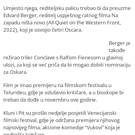
Umjesto njega, rediteljsku palicu trebao bi da preuzme
Edvard Berger, reditelj uspješnog ratnog filma Na
zapadu ništa novo (All Quiet on the Western Front,
2022), koji je osvojio četiri Oscara.
Berger je
takođe
režirao triler Conclave s Ralfom Fienesom u glavnoj
ulozi, za koji se već priča da bi mogao dobiti nominaciju
za Oskara.
Film je imao premijeru na filmskom festivalu u
Telurideu, gdje je oduševio kritičare, a u bioskope bi
trebao da dođe u novembru ove godine.
Kluni i Pit su prošle nedjelje posjetili Venecijanski
filmski festival, gdje je održana premijera njihovog
najnovijeg filma, akcione-komedije “Vukovi” koja je
podijelila kritičare.