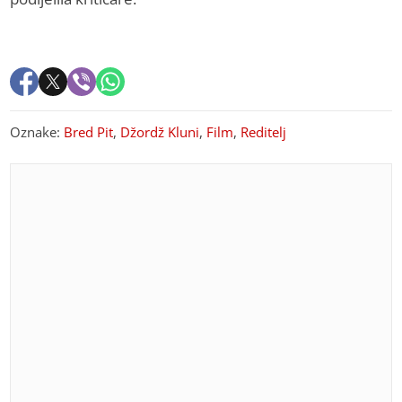
Oznake:
Bred Pit
,
Džordž Kluni
,
Film
,
Reditelj
PREPORUKA ZA VAS