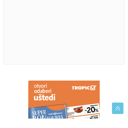
"Ljudi moji, nisam očekivao ovu cifru za samo tri
pića" Turista otišao na hrvatsko ostrvo, pa ostao
šokiran iznosom računa
(VIDEO)
Saobraćaj dodatno usporen:
Požar kod Prijedorske petlje,
vatrogasci na terenu
Frizeri preporučuju: Ovo su najbolji
pramenovi za žene iznad 50 godina