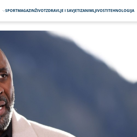
O
SPORT
MAGAZIN
ŽIVOT
ZDRAVLJE I SAVJETI
ZANIMLJIVOSTI
TEHNOLOGIJA