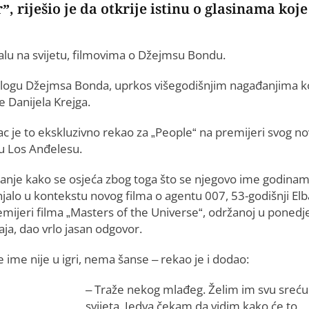
, riješio je da otkrije istinu o glasinama koje
alu na svijetu, filmovima o Džejmsu Bondu.
za ulogu Džejmsa Bonda, uprkos višegodišnjim nagađanjima k
e Danijela Krejga.
c je to ekskluzivno rekao za „People“ na premijeri svog n
 u Los Anđelesu.
tanje kako se osjeća zbog toga što se njegovo ime godina
jalo u kontekstu novog filma o agentu 007, 53-godišnji Elb
emijeri filma „Masters of the Universe“, održanoj u ponedje
ja, dao vrlo jasan odgovor.
 ime nije u igri, nema šanse – rekao je i dodao:
– Traže nekog mlađeg. Želim im svu sreću
svijeta. Jedva čekam da vidim kako će to