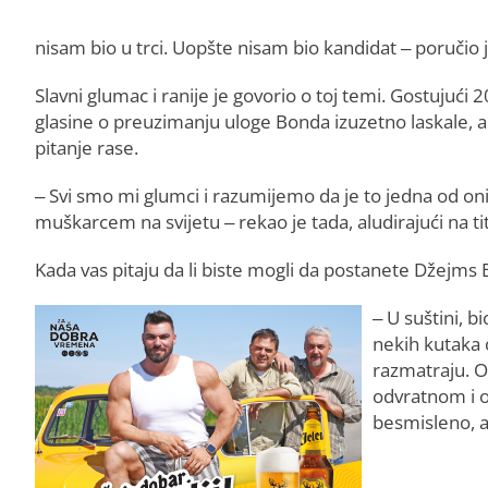
nisam bio u trci. Uopšte nisam bio kandidat – poručio
Slavni glumac i ranije je govorio o toj temi. Gostujuć
glasine o preuzimanju uloge Bonda izuzetno laskale, al
pitanje rase.
– Svi smo mi glumci i razumijemo da je to jedna od onih
muškarcem na svijetu – rekao je tada, aludirajući na ti
Kada vas pitaju da li biste mogli da postanete Džejms B
– U suštini, b
nekih kutaka 
razmatraju. On
odvratnom i o
besmisleno, a 