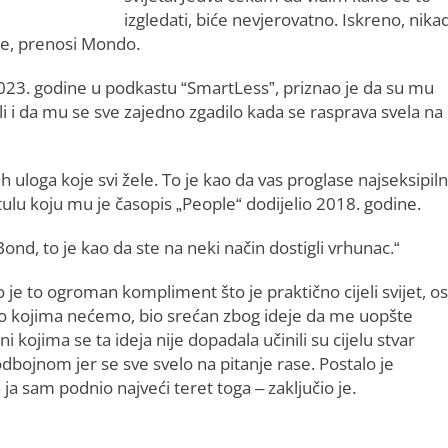
izgledati, biće nevjerovatno. Iskreno, nika
 je, prenosi Mondo.
i 2023. godine u podkastu “SmartLess”, priznao je da su mu
i i da mu se sve zajedno zgadilo kada se rasprava svela na
 uloga koje svi žele. To je kao da vas proglase najseksipiln
tulu koju mu je časopis „People“ dodijelio 2018. godine.
ond, to je kao da ste na neki način dostigli vrhunac.“
io je to ogroman kompliment što je praktično cijeli svijet, o
o kojima nećemo, bio srećan zbog ideje da me uopšte
i kojima se ta ideja nije dopadala učinili su cijelu stvar
dbojnom jer se sve svelo na pitanje rase. Postalo je
ja sam podnio najveći teret toga – zaključio je.