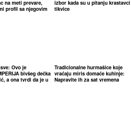
c na meti prevare,
izbor kada su u pitanju krastavci 
ni profil sa njegovim
tikvice
 sve: Ovo je
Tradicionalne hurmašice koje
PERIJA bivšeg dečka
vraćaju miris domaće kuhinje:
, a ona tvrdi da je u
Napravite ih za sat vremena