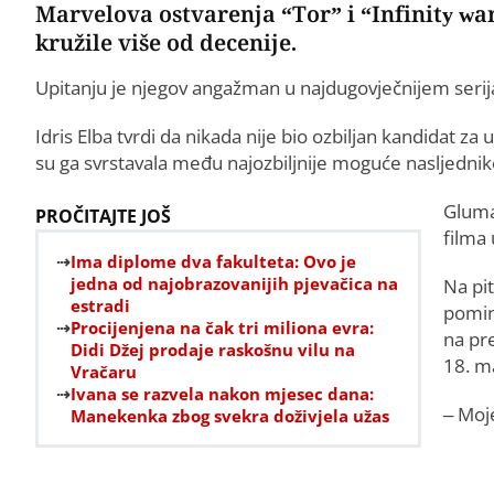
Marvelova ostvarenja “Tor” i “Infinity war”
kružile više od decenije.
Upitanju je njegov angažman u najdugovječnijem serij
Idris Elba tvrdi da nikada nije bio ozbiljan kandidat 
su ga svrstavala među najozbiljnije moguće nasljednik
Gluma
PROČITAJTE JOŠ
filma
Ima diplome dva fakulteta: Ovo je
jedna od najobrazovanijih pjevačica na
Na pi
estradi
pomin
Procijenjena na čak tri miliona evra:
na pr
Didi Džej prodaje raskošnu vilu na
18. ma
Vračaru
Ivana se razvela nakon mjesec dana:
– Moje
Manekenka zbog svekra doživjela užas