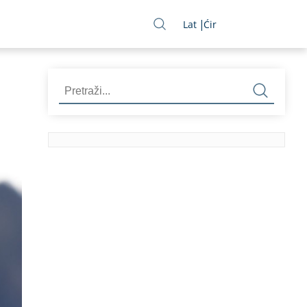
Lat
Ćir