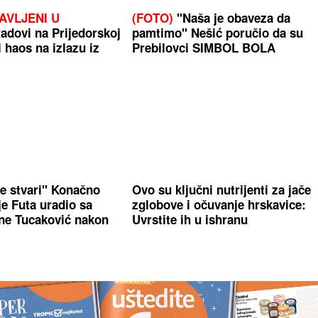
AVLJENI U
(FOTO)
"Naša je obaveza da
adovi na Prijedorskoj
pamtimo" Nešić poručio da su
i haos na izlazu iz
Prebilovci SIMBOL BOLA
ne stvari" Konačno
Ovo su ključni nutrijenti za jače
je Futa uradio sa
zglobove i očuvanje hrskavice:
ne Tucaković nakon
Uvrstite ih u ishranu