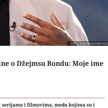
FOTO: SCREENSHOT/INSTAG
asine o Džejmsu Bondu: Moje ime
it serijama i filmovima, među kojima su i