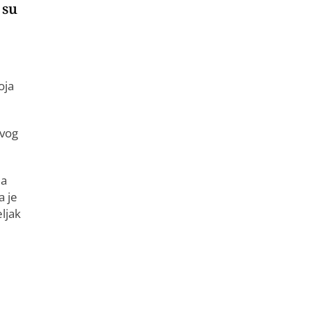
 su
oja
ovog
ma
a je
ljak