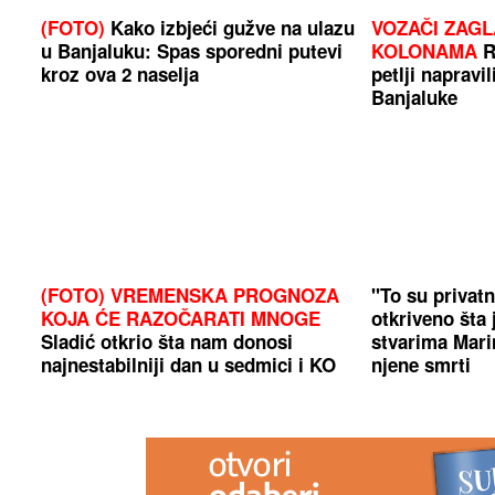
(FOTO)
Kako izbjeći gužve na ulazu
VOZAČI ZAGL
u Banjaluku: Spas sporedni putevi
KOLONAMA
R
kroz ova 2 naselja
petlji napravil
Banjaluke
(FOTO) VREMENSKA PROGNOZA
"To su privat
KOJA ĆE RAZOČARATI MNOGE
otkriveno šta 
Sladić otkrio šta nam donosi
stvarima Mari
najnestabilniji dan u sedmici i KO
njene smrti
ĆE PRODISATI