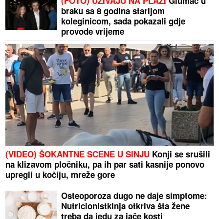
(FOTO) UŽIVAJU NA PLAŽI
Glumac u
braku sa 8 godina starijom
koleginicom, sada pokazali gdje
provode vrijeme
(VIDEO) ŠOKANTNE SCENE U SINJU
Konji se srušili
na klizavom pločniku, pa ih par sati kasnije ponovo
upregli u kočiju, mreže gore
Osteoporoza dugo ne daje simptome:
Nutricionistkinja otkriva šta žene
treba da jedu za jače kosti