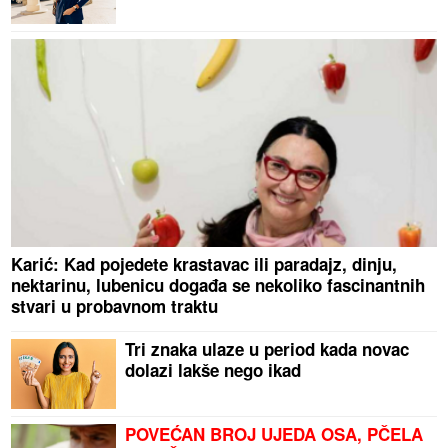
Karić: Kad pojedete krastavac ili paradajz, dinju,
nektarinu, lubenicu događa se nekoliko fascinantnih
stvari u probavnom traktu
Tri znaka ulaze u period kada novac
dolazi lakše nego ikad
POVEĆAN BROJ UJEDA OSA, PČELA