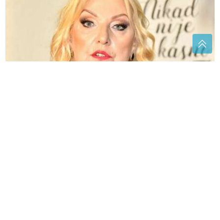
Tragična priča iza pjesme „Ivanova korita“: Merima
Njegomir tražila izmjenu teksta, otkriveni detalji
Palačinke od limuna i jogurta
ISTRAŽIVANJE OTKRILO
Ovo su
najmoćnije obavještajne službe
Evrope