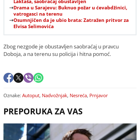
Laktaša, saobraćaj obustavljen
Drama u Sarajevu: Buknuo požar u ćevabdžinici,
vatrogasci na terenu
Osumnjičen da je ubio brata: Zatražen pritvor za
Elvisa Selimovića
Zbog nezgode je obustavljen saobraćaj u pravcu
Doboja, a na terenu su policija i hitna pomoć.
Oznake:
Autoput
,
Nadvožnjak
,
Nesreća
,
Prnjavor
PREPORUKA ZA VAS