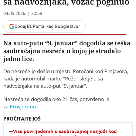
sa nadvožnjaka, vozač poginuo
04.05.2026. | 22:59
Dodaj BL Portal kao Google izvor
Na auto-putu “9. januar” dogodila se teška
saobraćajna nesreća u kojoj je stradalo
jedno lice.
Do nesreće je došlo u mjestu Potočani kod Prnjavora,
kada je automobil marke “Pežo” sletjelo sa
nadvožnjaka na auto-put “9. januar”.
Nesreća se dogodila oko 21 čas, potvrđeno je
za
Provjereno
.
PROČITAJTE JOŠ
Više povrijeđenih u saobraćajnoj nezgodi kod