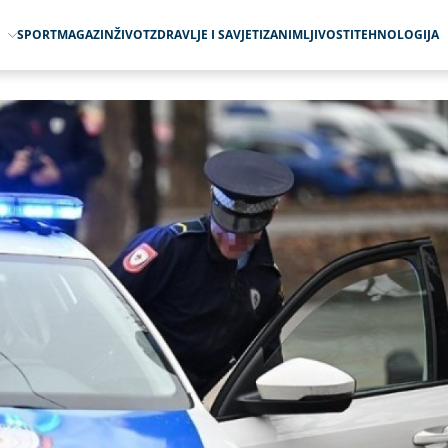
O
SPORT
MAGAZIN
ŽIVOT
ZDRAVLJE I SAVJETI
ZANIMLJIVOSTI
TEHNOLOGIJA