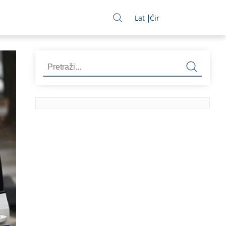
Lat
Ćir