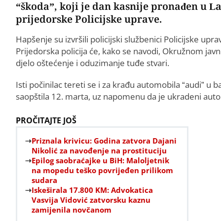
“škoda”, koji je dan kasnije pronađen u La
prijedorske Policijske uprave.
Hapšenje su izvršili policijski službenici Policijske u
Prijedorska policija će, kako se navodi, Okružnom javnom
djelo oštećenje i oduzimanje tuđe stvari.
Isti počinilac tereti se i za krađu automobila “audi” u 
saopštila 12. marta, uz napomenu da je ukradeni aut
PROČITAJTE JOŠ
Priznala krivicu: Godina zatvora Dajani
Nikolić za navođenje na prostituciju
Epilog saobraćajke u BiH: Maloljetnik
na mopedu teško povrijeđen prilikom
sudara
Iskeširala 17.800 KM: Advokatica
Vasvija Vidović zatvorsku kaznu
zamijenila novčanom