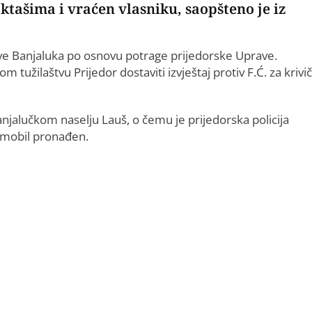
ktašima i vraćen vlasniku, saopšteno je iz
prave Banjaluka po osnovu potrage prijedorske Uprave.
 tužilaštvu Prijedor dostaviti izvještaj protiv F.Ć. za krivi
banjalučkom naselju Lauš, o čemu je prijedorska policija
omobil pronađen.