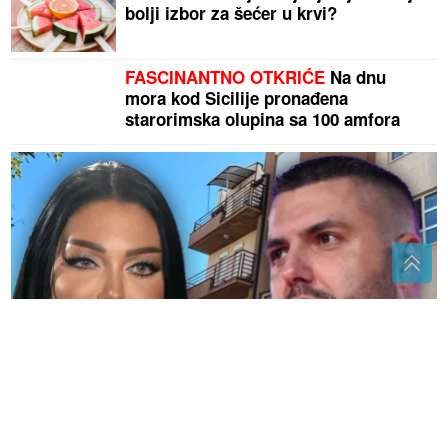
bolji izbor za šećer u krvi?
FASCINANTNO OTKRIĆE
Na dnu
mora kod Sicilije pronađena
starorimska olupina sa 100 amfora
Asmin Durdžić javno udario na rođenu majku zbog
Maje Marinković "Ona je domaćica, ne snalazi se u
ovom svijetu i ne zna da prestane"