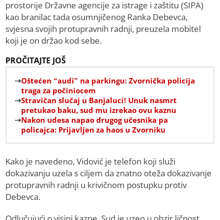
prostorije Državne agencije za istrage i zaštitu (SIPA)
kao branilac tada osumnjičenog Ranka Debevca,
svjesna svojih protupravnih radnji, preuzela mobitel
koji je on držao kod sebe.
PROČITAJTE JOŠ
Oštećen “audi” na parkingu: Zvornička policija
traga za počiniocem
Stravičan slučaj u Banjaluci! Unuk nasmrt
pretukao baku, sud mu izrekao ovu kaznu
Nakon udesa napao drugog učesnika pa
policajca: Prijavljen za haos u Zvorniku
Kako je navedeno, Vidović je telefon koji služi
dokazivanju uzela s ciljem da znatno oteža dokazivanje
protupravnih radnji u krivičnom postupku protiv
Debevca.
Odlučujući o visini kazne, Sud je uzeo u obzir ličnost