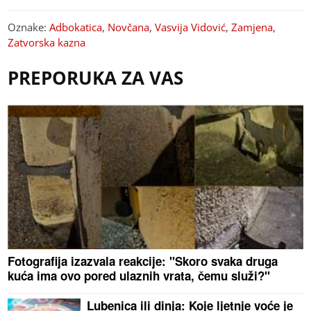
Oznake:
Adbokatica
,
Novčana
,
Vasvija Vidović
,
Zamjena
,
Zatvorska kazna
PREPORUKA ZA VAS
Fotografija izazvala reakcije: "Skoro svaka druga
kuća ima ovo pored ulaznih vrata, čemu služi?"
Lubenica ili dinja: Koje ljetnje voće je