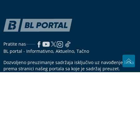
Više nema zabušavanja: Pobijedite
najčešće izlike za vježbanje!
Domaćice se kunu u ovaj trik: Uštipci ostaju mekani i
nakon što se ohlade
"Maja sve plaća" Asmin progovorio o
Marinkovićevoj, pa otkrio u kakvim su
sada odnosima