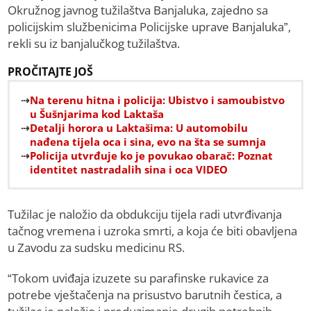
Okružnog javnog tužilaštva Banjaluka, zajedno sa
policijskim službenicima Policijske uprave Banjaluka”,
rekli su iz banjalučkog tužilaštva.
PROČITAJTE JOŠ
Na terenu hitna i policija: Ubistvo i samoubistvo
u Šušnjarima kod Laktaša
Detalji horora u Laktašima: U automobilu
nađena tijela oca i sina, evo na šta se sumnja
Policija utvrđuje ko je povukao obarač: Poznat
identitet nastradalih sina i oca VIDEO
Tužilac je naložio da obdukciju tijela radi utvrđivanja
tačnog vremena i uzroka smrti, a koja će biti obavljena
u Zavodu za sudsku medicinu RS.
“Tokom uviđaja izuzete su parafinske rukavice za
potrebe vještačenja na prisustvo barutnih čestica, a