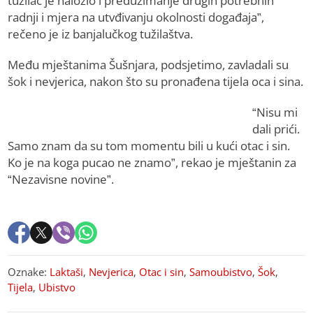
tužilac je naložio i preduzimanje drugih potrebnih
radnji i mjera na utvđivanju okolnosti događaja”,
rečeno je iz banjalučkog tužilaštva.
Među mještanima Šušnjara, podsjetimo, zavladali su
šok i nevjerica, nakon što su pronađena tijela oca i sina.
“Nisu mi
dali prići.
Samo znam da su tom momentu bili u kući otac i sin.
Ko je na koga pucao ne znamo”, rekao je mještanin za
“Nezavisne novine”.
Oznake:
Laktaši
,
Nevjerica
,
Otac i sin
,
Samoubistvo
,
Šok
,
Tijela
,
Ubistvo