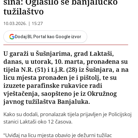
sina: Oglasilo se banjalučko
tužilaštvo
10.03.2026. | 15:27
Dodaj BL Portal kao Google izvor
U garaži u Šušnjarima, grad Laktaši,
danas, u utorak, 10. marta, pronađena su
tijela N.R. (51) i Lj.R. (28) iz Šušnjara, a na
licu mjesta pronađen je i pištolj, te su
izuzete parafinske rukavice radi
vještačenja, saopšteno je iz Okružnog
javnog tužilaštva Banjaluka.
Kako su dodali, pronalazak tijela prijavljen je Policijskoj
stanici Laktaši oko 12 časova.
“Uviđaj na licu mjesta obavio je dežurni tužilac