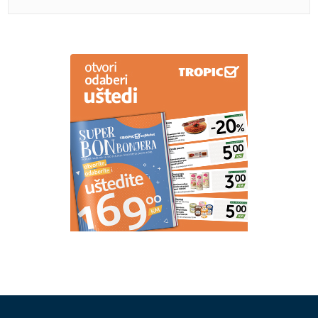
PREPORUKA ZA VAS
(VIDEO,FOTO)
"Zajedno možemo da gradimo jaču i
bolju Srpsku" Stanivuković na liturgiji povodom
slave grada Bijeljina, a ZAPLESAO I KOLO
(VIDEO)
Ceca raspametila sve u
klubu: U korset haljini sa šlicem do
kuka, a onda izula cipele i zapjevala
bosa