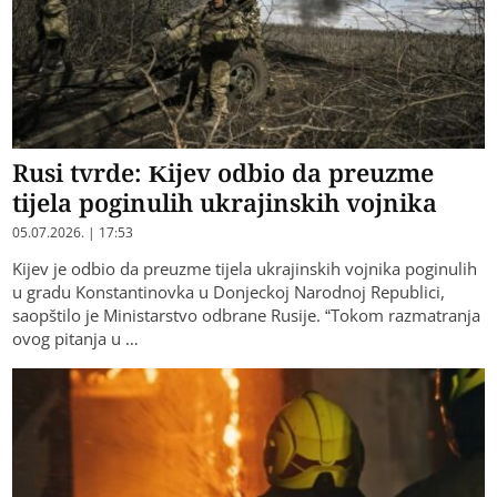
Rusi tvrde: Kijev odbio da preuzme
tijela poginulih ukrajinskih vojnika
05.07.2026. | 17:53
Kijev je odbio da preuzme tijela ukrajinskih vojnika poginulih
u gradu Konstantinovka u Donjeckoj Narodnoj Republici,
saopštilo je Ministarstvo odbrane Rusije. “Tokom razmatranja
ovog pitanja u …