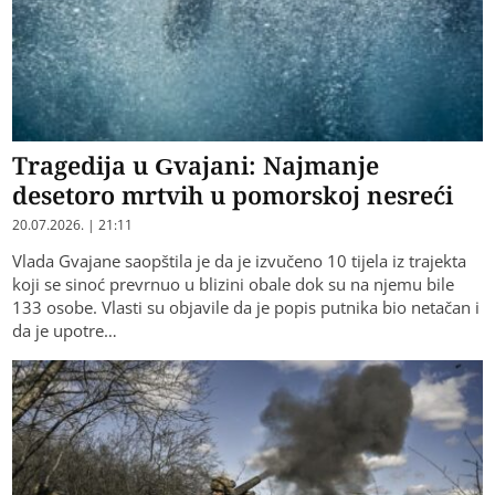
Tragedija u Gvajani: Najmanje
desetoro mrtvih u pomorskoj nesreći
20.07.2026. | 21:11
Vlada Gvajane saopštila je da je izvučeno 10 tijela iz trajekta
koji se sinoć prevrnuo u blizini obale dok su na njemu bile
133 osobe. Vlasti su objavile da je popis putnika bio netačan i
da je upotre…