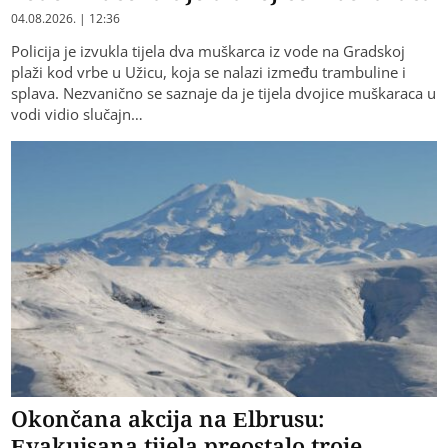
04.08.2026. | 12:36
Policija je izvukla tijela dva muškarca iz vode na Gradskoj
plaži kod vrbe u Užicu, koja se nalazi između trambuline i
splava. Nezvanično se saznaje da je tijela dvojice muškaraca u
vodi vidio slučajn…
Okončana akcija na Elbrusu:
Evakuisana tijela preostalo troje