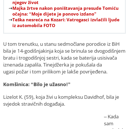
njegov život
Majka žrtve nakon poništavanja presude Tomiću
očajna: “Moje dijete je ponovo izdano”
Teška nesreća na Kozari: Vatrogasci izvlačili ljude
iz automobila FOTO
U tom trenutku, u stanu sedmočlane porodice iz BiH
bila je 14-godišnjakinja koja se brinula se dvogodišnjem
bratu i trogodišnjoj sestri, kada se baterija usisivača
iznenada zapalila. Tinejdžerka je pokušala da
ugasi požar i tom prilikom je lakše povrijeđena.
Komšinica: “Bilo je užasno!”
Lizelot K. (59), koja živi u kompleksu Davidhof, bila je
svjedok stravičnih događaja.
– Kada
sam