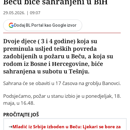
Beču biće sahranjeni u BiH
29.05.2026. | 09:07
Dodaj BL Portal kao Google izvor
Dvoje djece ( 3 i 4 godine) koja su
preminula usljed teških povreda
zadobijenih u požaru u Beču, a koja su
rodom iz Bosne i Hercegovine, biće
sahranjena u subotu u Tešnju.
Sahrana će se obaviti u 17 časova na groblju Banovci.
Podsjećamo, požar u stanu izbio je u ponedjeljak, 18.
maja, u 16.48.
PROČITAJTE JOŠ
Mladić iz Srbije izboden u Beču: Ljekari se bore za