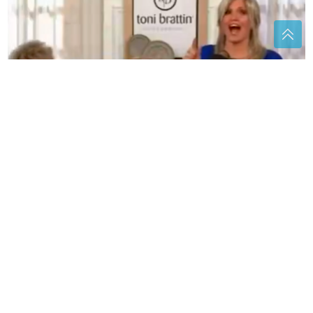
(VIDEO)
Od stida se sakrila ispod stola: Voditeljki u
programu uživo izletjela VULGARNA RIJEČ, snimak
pogledalo 12 miliona ljudi
Karić: Kad pojedete krastavac ili
paradajz, dinju, nektarinu, lubenicu
događa se nekoliko fascinantnih
stvari u probavnom traktu
VRIJEME ĆE TESTIRATI NAŠU
IZDRŽLJIVOST
Evo šta nas čeka u
Republici Srpskoj do 18. avgusta