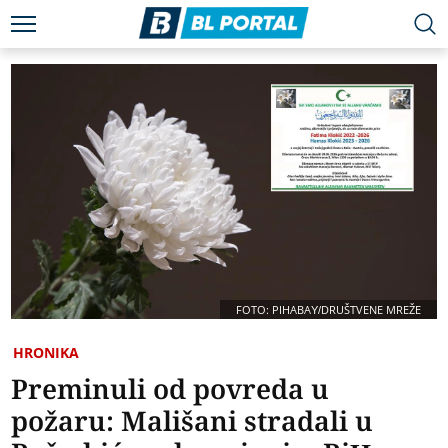
FOTO: PIHABAY/DRUŠTVENE MREŽE
HRONIKA
Preminuli od povreda u
požaru: Mališani stradali u