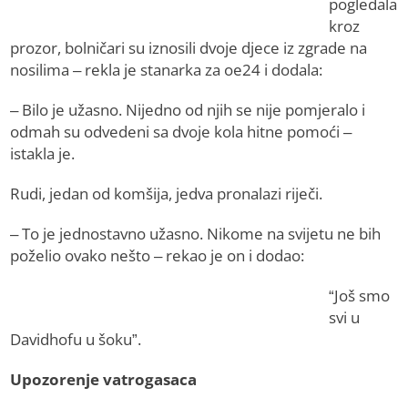
pogledala
kroz
prozor, bolničari su iznosili dvoje djece iz zgrade na
nosilima – rekla je stanarka za oe24 i dodala:
– Bilo je užasno. Nijedno od njih se nije pomjeralo i
odmah su odvedeni sa dvoje kola hitne pomoći –
istakla je.
Rudi, jedan od komšija, jedva pronalazi riječi.
– To je jednostavno užasno. Nikome na svijetu ne bih
poželio ovako nešto – rekao je on i dodao:
“Još smo
svi u
Davidhofu u šoku”.
Upozorenje vatrogasaca