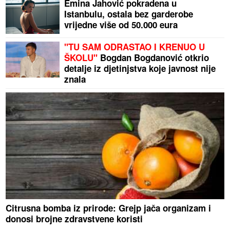
Emina Jahović pokradena u
Istanbulu, ostala bez garderobe
vrijedne više od 50.000 eura
"TU SAM ODRASTAO I KRENUO U
ŠKOLU"
Bogdan Bogdanović otkrio
detalje iz djetinjstva koje javnost nije
znala
Citrusna bomba iz prirode: Grejp jača organizam i
donosi brojne zdravstvene koristi