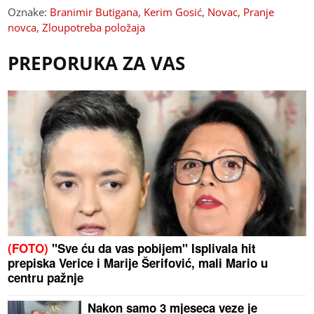
Oznake:
Branimir Butigana
,
Kerim Gosić
,
Novac
,
Pranje
novca
,
Zloupotreba položaja
PREPORUKA ZA VAS
(FOTO)
"Sve ću da vas pobijem" Isplivala hit
prepiska Verice i Marije Šerifović, mali Mario u
centru pažnje
Nakon samo 3 mjeseca veze je