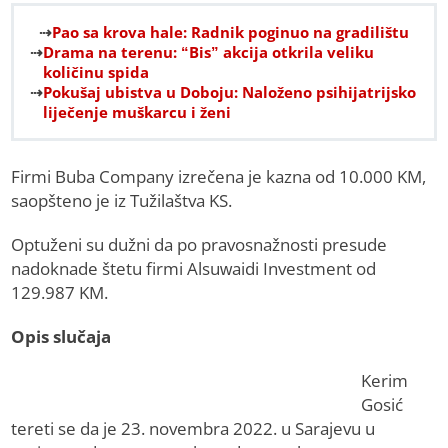
Pao sa krova hale: Radnik poginuo na gradilištu
Drama na terenu: “Bis” akcija otkrila veliku
količinu spida
Pokušaj ubistva u Doboju: Naloženo psihijatrijsko
liječenje muškarcu i ženi
Firmi Buba Company izrečena je kazna od 10.000 KM,
saopšteno je iz Tužilaštva KS.
Optuženi su dužni da po pravosnažnosti presude
nadoknade štetu firmi Alsuwaidi Investment od
129.987 KM.
Opis slučaja
Kerim
Gosić
tereti se da je 23. novembra 2022. u Sarajevu u