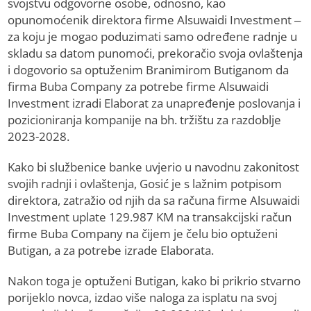
svojstvu odgovorne osobe, odnosno, kao
opunomoćenik direktora firme Alsuwaidi Investment –
za koju je mogao poduzimati samo određene radnje u
skladu sa datom punomoći, prekoračio svoja ovlaštenja
i dogovorio sa optuženim Branimirom Butiganom da
firma Buba Company za potrebe firme Alsuwaidi
Investment izradi Elaborat za unapređenje poslovanja i
pozicioniranja kompanije na bh. tržištu za razdoblje
2023-2028.
Kako bi službenice banke uvjerio u navodnu zakonitost
svojih radnji i ovlaštenja, Gosić je s lažnim potpisom
direktora, zatražio od njih da sa računa firme Alsuwaidi
Investment uplate 129.987 KM na transakcijski račun
firme Buba Company na čijem je čelu bio optuženi
Butigan, a za potrebe izrade Elaborata.
Nakon toga je optuženi Butigan, kako bi prikrio stvarno
porijeklo novca, izdao više naloga za isplatu na svoj