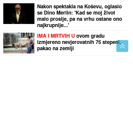
Nakon spektakla na Koševu, oglasio
se Dino Merlin: 'Kad se moj život
malo prosije, pa na vrhu ostane ono
najkrupnije...'
IMA I MRTVIH U
ovom gradu
izmjereno nevjerovatnih 75 stepeni,
pakao na zemlji
Bademovo ulje ima više koristi nego što mislite