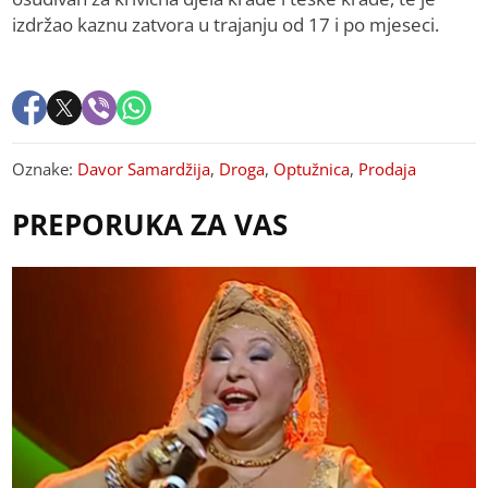
izdržao kaznu zatvora u trajanju od 17 i po mjeseci.
Oznake:
Davor Samardžija
,
Droga
,
Optužnica
,
Prodaja
PREPORUKA ZA VAS