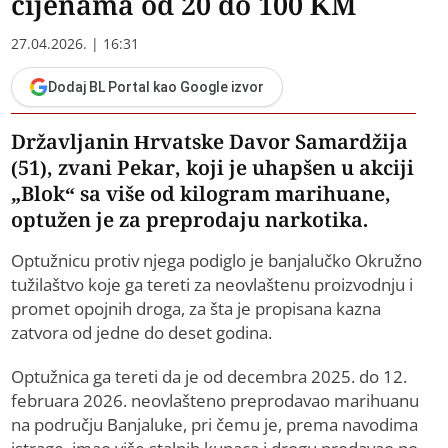
cijenama od 20 do 100 KM
27.04.2026. | 16:31
Dodaj BL Portal kao Google izvor
Državljanin Hrvatske Davor Samardžija
(51), zvani Pekar, koji je uhapšen u akciji
„Blok“ sa više od kilogram marihuane,
optužen je za preprodaju narkotika.
Optužnicu protiv njega podiglo je banjalučko Okružno
tužilaštvo koje ga tereti za neovlaštenu proizvodnju i
promet opojnih droga, za šta je propisana kazna
zatvora od jedne do deset godina.
Optužnica ga tereti da je od decembra 2025. do 12.
februara 2026. neovlašteno preprodavao marihuanu
na području Banjaluke, pri čemu je, prema navodima