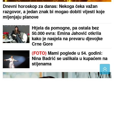
Dnevni horoskop za danas: Nekoga čeka važan
razgovor, a jedan znak bi mogao dobiti vijesti koje
mijenjaju planove
Htjela da pomogne, pa ostala bez
50.000 evra: Emina Jahović otkrila
kako je nasjela na prevaru djevojke
Crne Gore
(FOTO)
Mami poglede u 54. godini:
Nina Badrić se uslikala u kupaćem na
stijenama