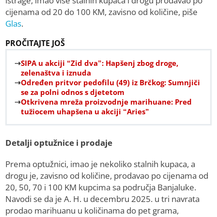
istrage, imao više stalnih kupaca i drogu prodavao po
cijenama od 20 do 100 KM, zavisno od količine, piše
Glas
.
PROČITAJTE JOŠ
SIPA u akciji “Zid dva”: Hapšenj zbog droge,
zelenaštva i iznuda
Određen pritvor pedofilu (49) iz Brčkog: Sumnjiči
se za polni odnos s djetetom
Otkrivena mreža proizvodnje marihuane: Pred
tužiocem uhapšena u akciji “Aries”
Detalji optužnice i prodaje
Prema optužnici, imao je nekoliko stalnih kupaca, a
drogu je, zavisno od količine, prodavao po cijenama od
20, 50, 70 i 100 KM kupcima sa područja Banjaluke.
Navodi se da je A. H. u decembru 2025. u tri navrata
prodao marihuanu u količinama do pet grama,