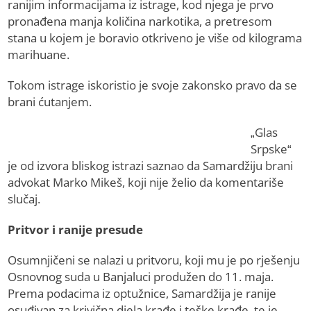
ranijim informacijama iz istrage, kod njega je prvo
pronađena manja količina narkotika, a pretresom
stana u kojem je boravio otkriveno je više od kilograma
marihuane.
Tokom istrage iskoristio je svoje zakonsko pravo da se
brani ćutanjem.
„Glas
Srpske“
je od izvora bliskog istrazi saznao da Samardžiju brani
advokat Marko Mikeš, koji nije želio da komentariše
slučaj.
Pritvor i ranije presude
Osumnjičeni se nalazi u pritvoru, koji mu je po rješenju
Osnovnog suda u Banjaluci produžen do 11. maja.
Prema podacima iz optužnice, Samardžija je ranije
osuđivan za krivična djela krađe i teške krađe, te je