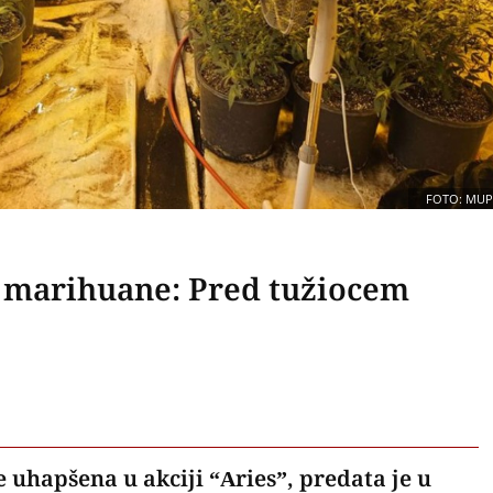
FOTO: MUP
 marihuane: Pred tužiocem
e uhapšena u akciji “Aries”, predata je u