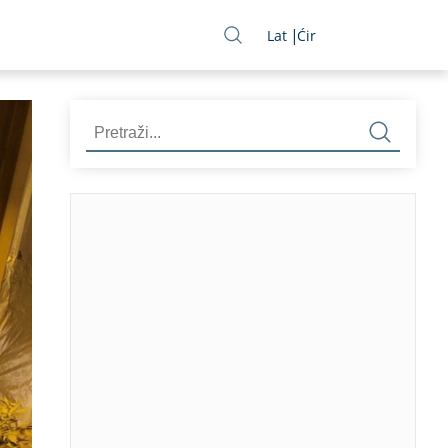
Lat
Ćir