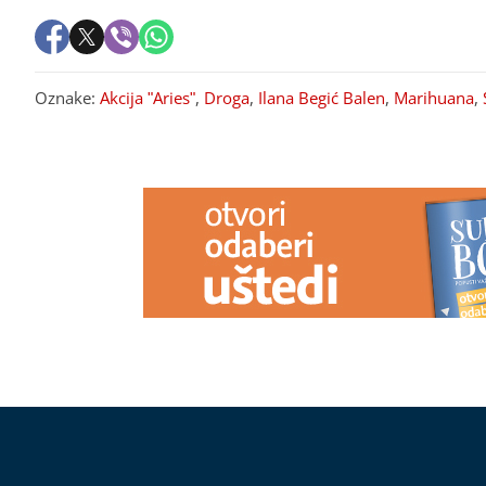
Oznake:
Akcija "Aries"
,
Droga
,
Ilana Begić Balen
,
Marihuana
,