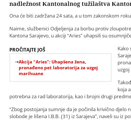
nadležnost Kantonalnog tužilaštva Kanto
Ona će biti zadržana 24 sata, a u tom zakonskom roku 
Naime, službenici Odjeljenja za borbu protiv zloupot
Kantona Sarajevo, u akciji “Aries” uhapsili su osumnjiče
Kako s
PROČITAJTE JOŠ
Saraj
Akcija “Aries”: Uhapšena žena,
prona
pronađeno pet laboratorija za uzgoj
uzgoj 
marihuane
Takođ
koja a
potrebna za rad laboratorija, kao i brojni drugi predme
“Zbog postojanja sumnje da je počinila krivično djelo 
slobode je lišena I.B.B. (31) iz Sarajeva”, naveli su iz pol