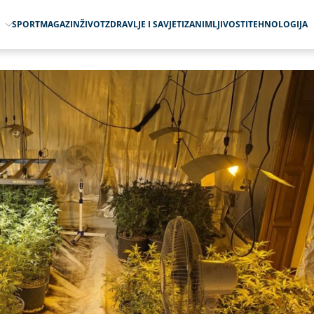
O
SPORT
MAGAZIN
ŽIVOT
ZDRAVLJE I SAVJETI
ZANIMLJIVOSTI
TEHNOLOGIJA