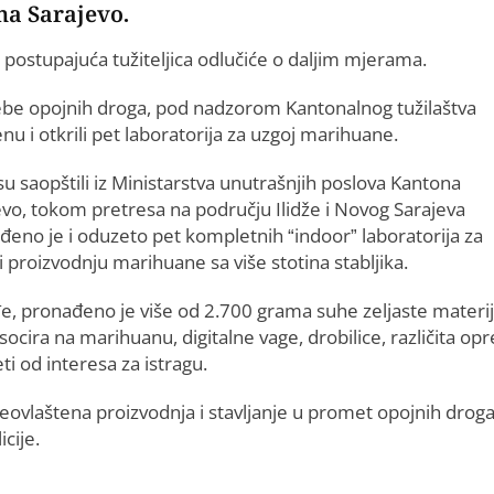
na Sarajevo.
postupajuća tužiteljica odlučiće o daljim mjerama.
rebe opojnih droga, pod nadzorom Kantonalnog tužilaštva
nu i otkrili pet laboratorija za uzgoj marihuane.
u saopštili iz Ministarstva unutrašnjih poslova Kantona
evo, tokom pretresa na području Ilidže i Novog Sarajeva
đeno je i oduzeto pet kompletnih “indoor” laboratorija za
i proizvodnju marihuane sa više stotina stabljika.
e, pronađeno je više od 2.700 grama suhe zeljaste materi
socira na marihuanu, digitalne vage, drobilice, različita o
ti od interesa za istragu.
neovlaštena proizvodnja i stavljanje u promet opojnih droga
icije.