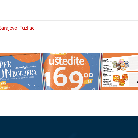
Sarajevo
,
Tužilac