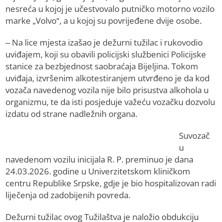
nesreća u kojoj je učestvovalo putničko motorno vozilo
marke „Volvo“, a u kojoj su povrijeđene dvije osobe.
– Na lice mjesta izašao je dežurni tužilac i rukovodio
uviđajem, koji su obavili policijski službenici Policijske
stanice za bezbjednost saobraćaja Bijeljina. Tokom
uviđaja, izvršenim alkotestiranjem utvrđeno je da kod
vozača navedenog vozila nije bilo prisustva alkohola u
organizmu, te da isti posjeduje važeću vozačku dozvolu
izdatu od strane nadležnih organa.
Suvozač
u
navedenom vozilu inicijala R. P. preminuo je dana
24.03.2026. godine u Univerzitetskom kliničkom
centru Republike Srpske, gdje je bio hospitalizovan radi
liječenja od zadobijenih povreda.
Dežurni tužilac ovog Tužilaštva je naložio obdukciju