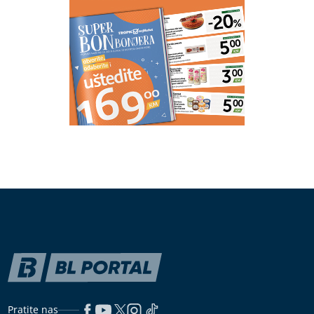
"Nisi bio na njenom koncertu AKO NIJE PALA" Lepa
Brena pala na koncertu u Budvi nakon kultnog
zamaha nogom
(VIDEO)
"Od 10 miliona za most u
Docu ostalo samo 68 KM" Ninković
poručio da NIKADA NISU DOBILI
IZVJEŠTAJ gdje je novac potrošen
(FOTO)
Baškari se na Mikonosu: Žena
poznatog košarkaša pozirala u haljini
bez brushaltera, svi pričaju da je
stavila silikone