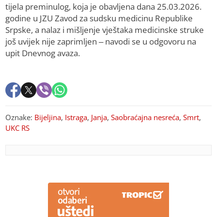
tijela preminulog, koja je obavljena dana 25.03.2026.
godine u JZU Zavod za sudsku medicinu Republike
Srpske, a nalaz i mišljenje vještaka medicinske struke
još uvijek nije zaprimljen – navodi se u odgovoru na
upit Dnevnog avaza.
Oznake:
Bijeljina
,
Istraga
,
Janja
,
Saobraćajna nesreća
,
Smrt
,
UKC RS
PREPORUKA ZA VAS