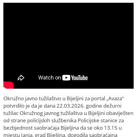
Okružno javno tužilaštvo u Bijeljini za portal „Avaza“
potvrdilo je da je dana 22.03.2026. godine dežurni
tužilac Okružnog javnog tužilaštva u Bijeljini obaviješten
od strane policijskih službenika Policijske stanice za
bezbjednost saobraćaja Bijeljina da se oko 13.15 u
mjestu Janja, grad Bijeljina, dogodila saobraćajna