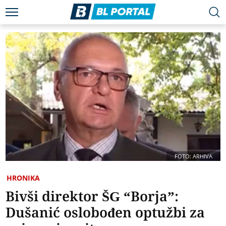
FOTO: ARHIVA
HRONIKA
Bivši direktor ŠG “Borja”:
Dušanić oslobođen optužbi za