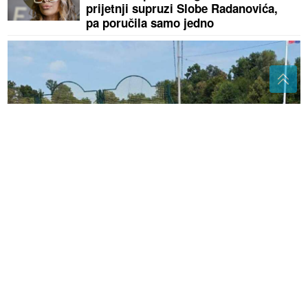
prijetnji supruzi Slobe Radanovića,
pa poručila samo jedno
(FOTO)
Sudar kod Bijeljine: Vozilo završilo u
dvorištu mljekare
(VIDEO,FOTO)
Ukupno osmoro
mrtvih: Učenik (14) ubio babu i djeda
prije masakra u školi
Sedam stvari koje svaka majka želi