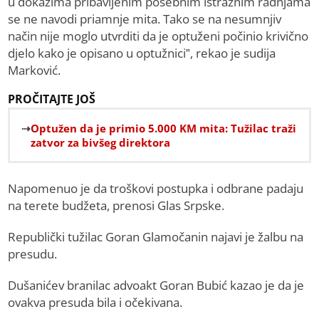
u dokazima pribavljenim posebnim istražnim radnjama
se ne navodi priamnje mita. Tako se na nesumnjiv
način nije moglo utvrditi da je optuženi počinio krivično
djelo kako je opisano u optužnici”, rekao je sudija
Marković.
PROČITAJTE JOŠ
Optužen da je primio 5.000 KM mita: Tužilac traži
zatvor za bivšeg direktora
Napomenuo je da troškovi postupka i odbrane padaju
na terete budžeta, prenosi Glas Srpske.
Republički tužilac Goran Glamočanin najavi je žalbu na
presudu.
Dušanićev branilac advoakt Goran Bubić kazao je da je
ovakva presuda bila i očekivana.