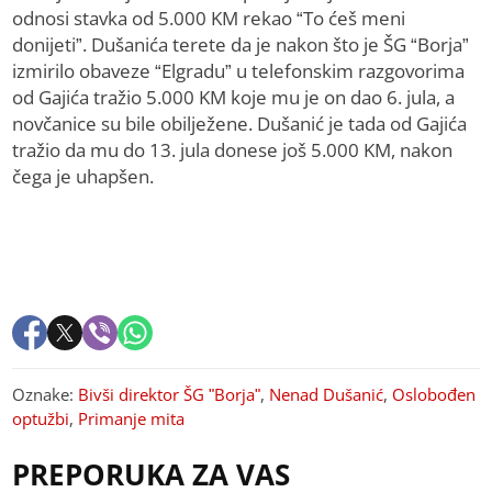
odnosi stavka od 5.000 KM rekao “To ćeš meni
donijeti”. Dušanića terete da je nakon što je ŠG “Borja”
izmirilo obaveze “Elgradu” u telefonskim razgovorima
od Gajića tražio 5.000 KM koje mu je on dao 6. jula, a
novčanice su bile obilježene. Dušanić je tada od Gajića
tražio da mu do 13. jula donese još 5.000 KM, nakon
čega je uhapšen.
Oznake:
Bivši direktor ŠG "Borja"
,
Nenad Dušanić
,
Oslobođen
optužbi
,
Primanje mita
PREPORUKA ZA VAS