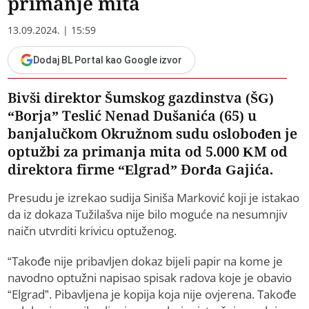
primanje mita
13.09.2024. | 15:59
Dodaj BL Portal kao Google izvor
Bivši direktor Šumskog gazdinstva (ŠG)
“Borja” Teslić Nenad Dušanića (65) u
banjalučkom Okružnom sudu oslobođen je
optužbi za primanja mita od 5.000 KM od
direktora firme “Elgrad” Đorđa Gajića.
Presudu je izrekao sudija Siniša Marković koji je istakao
da iz dokaza Tužilašva nije bilo moguće na nesumnjiv
naičn utvrditi krivicu optuženog.
“Takođe nije pribavljen dokaz bijeli papir na kome je
navodno optužni napisao spisak radova koje je obavio
“Elgrad”. Pibavljena je kopija koja nije ovjerena. Takođe