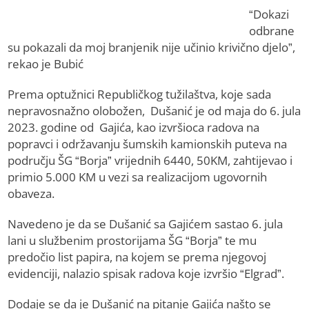
“Dokazi
odbrane
su pokazali da moj branjenik nije učinio krivično djelo”,
rekao je Bubić
Prema optužnici Republičkog tužilaštva, koje sada
nepravosnažno olobožen, Dušanić je od maja do 6. jula
2023. godine od Gajića, kao izvršioca radova na
popravci i održavanju šumskih kamionskih puteva na
području ŠG “Borja” vrijednih 6440, 50KM, zahtijevao i
primio 5.000 KM u vezi sa realizacijom ugovornih
obaveza.
Navedeno je da se Dušanić sa Gajićem sastao 6. jula
lani u službenim prostorijama ŠG “Borja” te mu
predočio list papira, na kojem se prema njegovoj
evidenciji, nalazio spisak radova koje izvršio “Elgrad”.
Dodaje se da je Dušanić na pitanje Gajića našto se