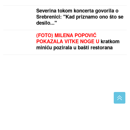
Severina tokom koncerta govorila o
Srebrenici: "Kad priznamo ono što se
desilo..."
(FOTO) MILENA POPOVIĆ
POKAZALA VITKE NOGE U
kratkom
miniću pozirala u bašti restorana
"Na tuđu tugu se odgovara ljudski" Ružičićeva
poručila Helezu da ne dira u rane koje još bole