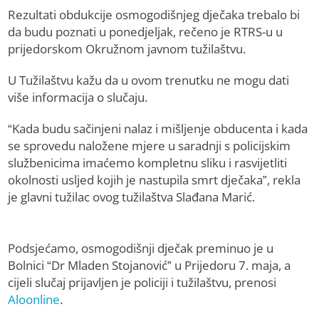
Rezultati obdukcije osmogodišnjeg dječaka trebalo bi
da budu poznati u ponedjeljak, rečeno je RTRS-u u
prijedorskom Okružnom javnom tužilaštvu.
U Tužilaštvu kažu da u ovom trenutku ne mogu dati
više informacija o slučaju.
“Kada budu sačinjeni nalaz i mišljenje obducenta i kada
se sprovedu naložene mjere u saradnji s policijskim
službenicima imaćemo kompletnu sliku i rasvijetliti
okolnosti usljed kojih je nastupila smrt dječaka”, rekla
je glavni tužilac ovog tužilaštva Slađana Marić.
Podsjećamo, osmogodišnji dječak preminuo je u
Bolnici “Dr Mladen Stojanović” u Prijedoru 7. maja, a
cijeli slučaj prijavljen je policiji i tužilaštvu, prenosi
Aloonline
.