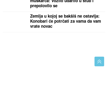
muškarca: Vozilo udarilo u stub i
prepolovilo se
Zemlja u kojoj se bakšiš ne ostavlja:
Konobari će potrčati za vama da vam
vrate novac
Htjela da pomogne, pa ostala bez 50.000 evra: Emina
Jahović otkrila kako je nasjela na prevaru djevojke
Crne Gore