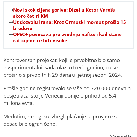
Novi skok cijena goriva: Dizel u Kotor Varošu
skoro četiri KM
Uz dozvolu Irana: Kroz Ormuski moreuz prošlo 15
brodova
OPEC+ povećava proizvodnju nafte: i kad stane
rat cijene će biti visoke
Kontroverzan projekat, koji je prvobitno bio samo
eksperimentalni, sada ulazi u treću godinu, pa se
proširio s prvobitnih 29 dana u ljetnoj sezoni 2024.
Prošle godine registrovalo se više od 720.000 dnevnih
posjetilaca, što je Veneciji donijelo prihod od 5,4
miliona evra.
Međutim, mnogi su izbegli plaćanje, a provjere su
dosad bile ograničene.