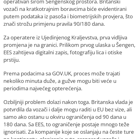
operativan širom Šengenskog prostora. Britanski
vozači na kratkotrajnim boravcima biće evidentirani
putem podataka iz pasoša i biometrijskih provjera, što
znači strožu primjenu pravila 90/180 dana.
Za operatere iz Ujedinjenog Kraljevstva, prva vidljiva
promjena je na granici. Prilikom prvog ulaska u Šengen,
EES zahtijeva digitalni zapis, fotografiju lica i otiske
prstiju.
Prema podacima sa GOV.UK, proces može trajati
nekoliko minuta duže, a gužve mogu biti veće u
periodima najvećeg opterećenja.
Ozbiljniji problem dolazi nakon toga. Britanska vlada je
potvrdila da vozači i dalje mogu raditi u EU bez vize, ali
samo ako ostanu u okviru ograničenja od 90 dana u
180 dana. Sa EES, to ograničenje postaje mnogo teže
ignorisati. Za kompanije koje se oslanjaju na česte ture