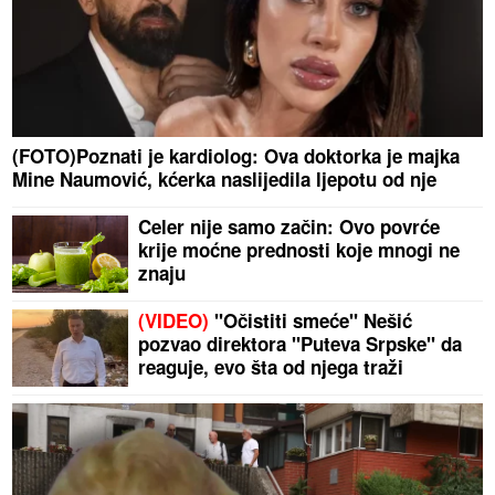
(FOTO)Poznati je kardiolog: Ova doktorka je majka
Mine Naumović, kćerka naslijedila ljepotu od nje
Celer nije samo začin: Ovo povrće
krije moćne prednosti koje mnogi ne
znaju
(VIDEO)
"Očistiti smeće" Nešić
pozvao direktora "Puteva Srpske" da
reaguje, evo šta od njega traži