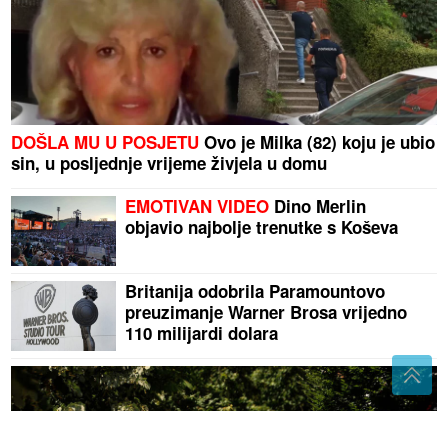
DOŠLA MU U POSJETU
Ovo je Milka (82) koju je ubio
sin, u posljednje vrijeme živjela u domu
EMOTIVAN VIDEO
Dino Merlin
objavio najbolje trenutke s Koševa
Britanija odobrila Paramountovo
preuzimanje Warner Brosa vrijedno
110 milijardi dolara