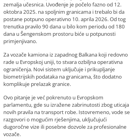
zemalja učesnica. Uvođenje je počelo fazno od 12.
oktobra 2025. na spoljnim granicama i trebalo bi da
postane potpuno operativno 10. aprila 2026. Od tog
trenutka pravilo 90 dana u bilo kom periodu od 180
dana u Šengenskom prostoru biće u potpunosti
primjenjivano.
Za vozače kamiona iz zapadnog Balkana koji redovno
rade u Evropskoj uniji, to stvara ozbiljna operativna
ograničenja. Novi sistem uključuje i prikupljanje
biometrijskih podataka na granicama, što dodatno
komplikuje prelazak granice.
Ovo pitanje je već pokrenuto u Evropskom
parlamentu, gde su izražene zabrinutosti zbog uticaja
novih pravila na transport robe. Istovremeno, vode se
razgovori o mogućim rješenjima, uključujući
dugoročne vize ili posebne dozvole za profesionalne
vozače.