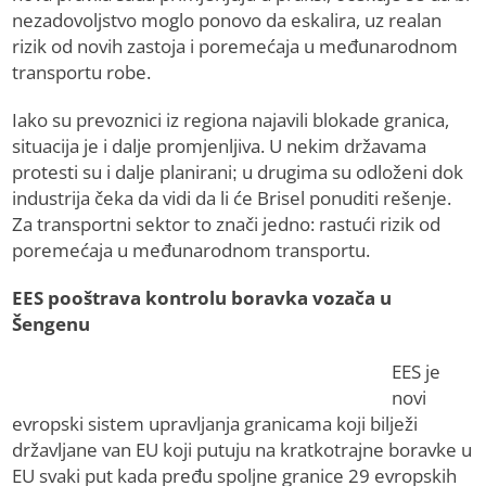
nezadovoljstvo moglo ponovo da eskalira, uz realan
rizik od novih zastoja i poremećaja u međunarodnom
transportu robe.
Iako su prevoznici iz regiona najavili blokade granica,
situacija je i dalje promjenljiva. U nekim državama
protesti su i dalje planirani; u drugima su odloženi dok
industrija čeka da vidi da li će Brisel ponuditi rešenje.
Za transportni sektor to znači jedno: rastući rizik od
poremećaja u međunarodnom transportu.
EES pooštrava kontrolu boravka vozača u
Šengenu
EES je
novi
evropski sistem upravljanja granicama koji bilježi
državljane van EU koji putuju na kratkotrajne boravke u
EU svaki put kada pređu spoljne granice 29 evropskih