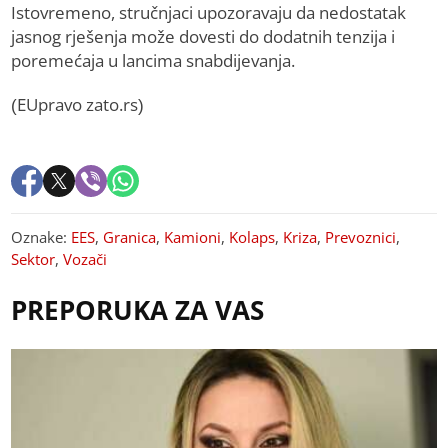
Istovremeno, stručnjaci upozoravaju da nedostatak
jasnog rješenja može dovesti do dodatnih tenzija i
poremećaja u lancima snabdijevanja.
(EUpravo zato.rs)
Oznake:
EES
,
Granica
,
Kamioni
,
Kolaps
,
Kriza
,
Prevoznici
,
Sektor
,
Vozači
PREPORUKA ZA VAS