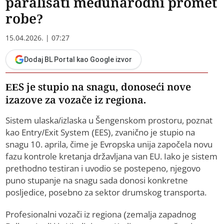
paralisati međunarodni promet
robe?
15.04.2026. | 07:27
Dodaj BL Portal kao Google izvor
EES je stupio na snagu, donoseći nove
izazove za vozače iz regiona.
Sistem ulaska/izlaska u Šengenskom prostoru, poznat
kao Entry/Exit System (EES), zvanično je stupio na
snagu 10. aprila, čime je Evropska unija započela novu
fazu kontrole kretanja državljana van EU. Iako je sistem
prethodno testiran i uvodio se postepeno, njegovo
puno stupanje na snagu sada donosi konkretne
posljedice, posebno za sektor drumskog transporta.
Profesionalni vozači iz regiona (zemalja zapadnog