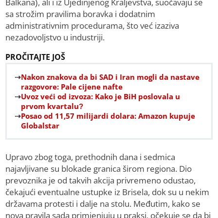
Balkana), ali i iz Ujedinjenog Kraljevstva, suočavaju se
sa strožim pravilima boravka i dodatnim
administrativnim procedurama, što već izaziva
nezadovoljstvo u industriji.
PROČITAJTE JOŠ
Nakon znakova da bi SAD i Iran mogli da nastave
razgovore: Pale cijene nafte
Uvoz veći od izvoza: Kako je BiH poslovala u
prvom kvartalu?
Posao od 11,57 milijardi dolara: Amazon kupuje
Globalstar
Upravo zbog toga, prethodnih dana i sedmica
najavljivane su blokade granica širom regiona. Dio
prevoznika je od takvih akcija privremeno odustao,
čekajući eventualne ustupke iz Brisela, dok su u nekim
državama protesti i dalje na stolu. Međutim, kako se
nova pravila sada primjenjuju u praksi, očekuje se da bi