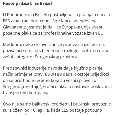
Raste pritisak na Brisel
U Parlamentu u Briselu postavljena su pitanja o uticaju
EES-a na transport robe i šire lance snabdevanja.
Glavna neizvjesnost je da li će Evropska unija uvesti
posebne olakšice za profesionalne vozače izvan EU.
Međutim, neke države članice protive se izuzećima,
pozivajući se na bezbjednosne razloge i potrebu da se
zaštiti integritet Šengenskog prostora.
Predstavnici industrije navode da je ključno pitanje
način primjene pravila 90/180 dana. Postoje prijedlozi
da se prethodno vreme koje su vozači proveli u
Šengenu „resetuje“, što bi olakšalo nastavak poslovanja
transportnih kompanija.
Ovo nije samo balkanski problem. I britanski prevoznici
su izloženi od 10. aprila, kada EES postaje potpuno