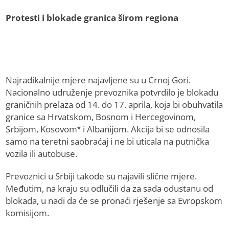
Protesti i blokade granica širom regiona
Najradikalnije mjere najavljene su u Crnoj Gori.
Nacionalno udruženje prevoznika potvrdilo je blokadu
graničnih prelaza od 14. do 17. aprila, koja bi obuhvatila
granice sa Hrvatskom, Bosnom i Hercegovinom,
Srbijom, Kosovom* i Albanijom. Akcija bi se odnosila
samo na teretni saobraćaj i ne bi uticala na putnička
vozila ili autobuse.
Prevoznici u Srbiji takođe su najavili slične mjere.
Međutim, na kraju su odlučili da za sada odustanu od
blokada, u nadi da će se pronaći rješenje sa Evropskom
komisijom.