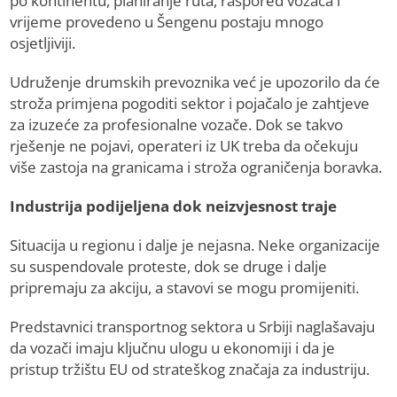
po kontinentu, planiranje ruta, raspored vozača i
vrijeme provedeno u Šengenu postaju mnogo
osjetljiviji.
Udruženje drumskih prevoznika već je upozorilo da će
stroža primjena pogoditi sektor i pojačalo je zahtjeve
za izuzeće za profesionalne vozače. Dok se takvo
rješenje ne pojavi, operateri iz UK treba da očekuju
više zastoja na granicama i stroža ograničenja boravka.
Industrija podijeljena dok neizvjesnost traje
Situacija u regionu i dalje je nejasna. Neke organizacije
su suspendovale proteste, dok se druge i dalje
pripremaju za akciju, a stavovi se mogu promijeniti.
Predstavnici transportnog sektora u Srbiji naglašavaju
da vozači imaju ključnu ulogu u ekonomiji i da je
pristup tržištu EU od strateškog značaja za industriju.