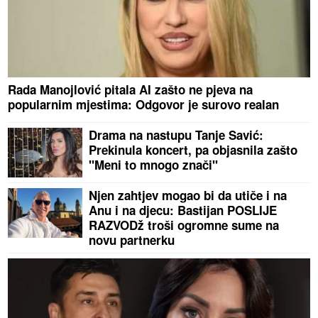
Rada Manojlović pitala AI zašto ne pjeva na
popularnim mjestima: Odgovor je surovo realan
Drama na nastupu Tanje Savić:
Prekinula koncert, pa objasnila zašto
"Meni to mnogo znači"
Njen zahtjev mogao bi da utiče i na
Anu i na djecu: Bastijan POSLIJE
RAZVODž troši ogromne sume na
novu partnerku