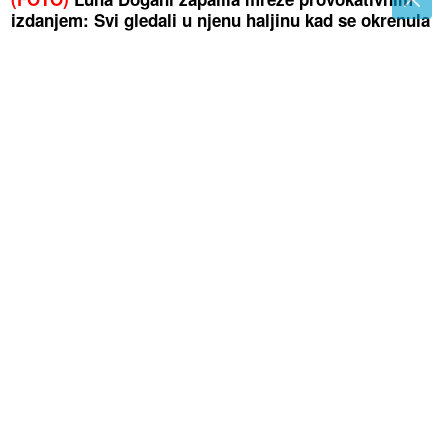
izdanjem: Svi gledali u njenu haljinu kad se okrenula
S koliko se mjeseci bebe mogu kupati
u moru? Pedijatri imaju savjete
Najbogatiji biznismen iz Srpske
GRADI NEBODER u Beogradu: Novi
zahtjev za "Mind Tower", kula će
imati oko 35 spratova i visoka 120
metara