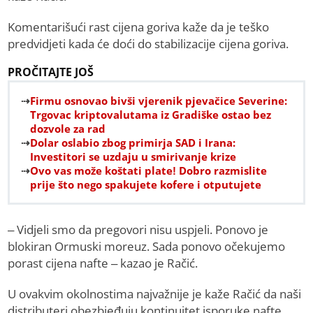
Komentarišući rast cijena goriva kaže da je teško
predvidjeti kada će doći do stabilizacije cijena goriva.
PROČITAJTE JOŠ
Firmu osnovao bivši vjerenik pjevačice Severine:
Trgovac kriptovalutama iz Gradiške ostao bez
dozvole za rad
Dolar oslabio zbog primirja SAD i Irana:
Investitori se uzdaju u smirivanje krize
Ovo vas može koštati plate! Dobro razmislite
prije što nego spakujete kofere i otputujete
– Vidjeli smo da pregovori nisu uspjeli. Ponovo je
blokiran Ormuski moreuz. Sada ponovo očekujemo
porast cijena nafte – kazao je Račić.
U ovakvim okolnostima najvažnije je kaže Račić da naši
distributeri obezbjeđuju kontinuitet isporuke nafte.