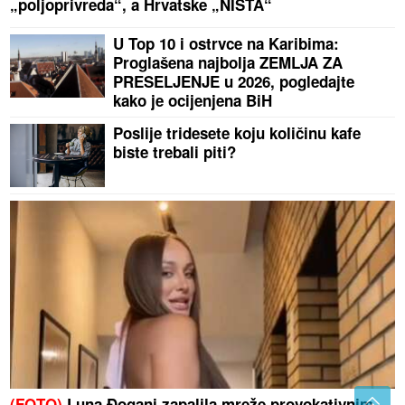
„poljoprivreda“, a Hrvatske „NIŠTA“
U Top 10 i ostrvce na Karibima:
Proglašena najbolja ZEMLJA ZA
PRESELJENJE u 2026, pogledajte
kako je ocijenjena BiH
Poslije tridesete koju količinu kafe
biste trebali piti?
(FOTO)
Luna Đogani zapalila mreže provokativnim