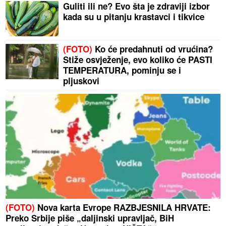
Guliti ili ne? Evo šta je zdraviji izbor
kada su u pitanju krastavci i tikvice
(FOTO)
Ko će predahnuti od vrućina?
Stiže osvježenje, evo koliko će PASTI
TEMPERATURA, pominju se i
pljuskovi
(FOTO)
Nova karta Evrope RAZBJESNILA HRVATE:
Preko Srbije piše „daljinski upravljač, BiH