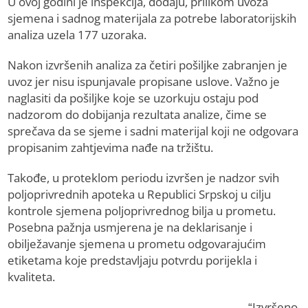
U ovoj godini je inspekcija, dodaju, prilikom uvoza
sjemena i sadnog materijala za potrebe laboratorijskih
analiza uzela 177 uzoraka.
Nakon izvršenih analiza za četiri pošiljke zabranjen je
uvoz jer nisu ispunjavale propisane uslove. Važno je
naglasiti da pošiljke koje se uzorkuju ostaju pod
nadzorom do dobijanja rezultata analize, čime se
sprečava da se sjeme i sadni materijal koji ne odgovara
propisanim zahtjevima nađe na tržištu.
Takođe, u proteklom periodu izvršen je nadzor svih
poljoprivrednih apoteka u Republici Srpskoj u cilju
kontrole sjemena poljoprivrednog bilja u prometu.
Posebna pažnja usmjerena je na deklarisanje i
obilježavanje sjemena u prometu odgovarajućim
etiketama koje predstavljaju potvrdu porijekla i
kvaliteta.
“Izvršeno