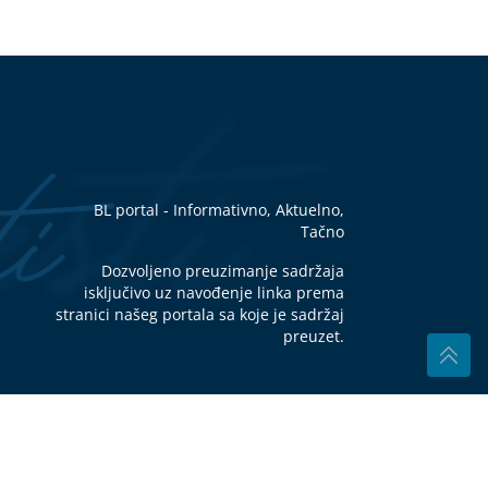
ecu
va
la