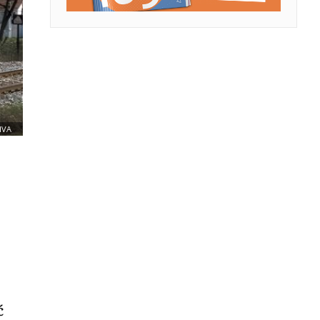
IVA
ć