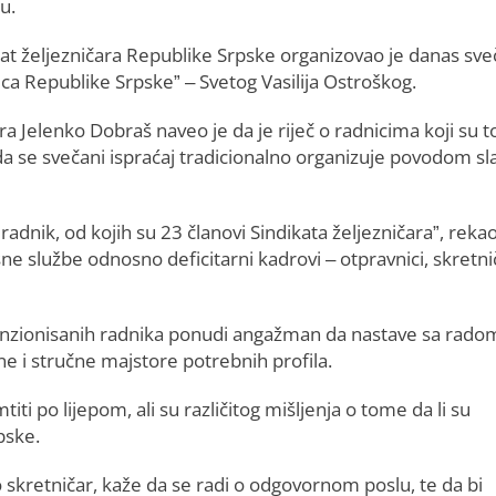
u.
kat željezničara Republike Srpske organizovao je danas sve
ica Republike Srpske” – Svetog Vasilija Ostroškog.
ra Jelenko Dobraš naveo je da je riječ o radnicima koji su t
 da se svečani ispraćaj tradicionalno organizuje povodom sl
adnik, od kojih su 23 članovi Sindikata željezničara”, rekao
ne službe odnosno deficitarni kadrovi – otpravnici, skretnič
 penzionisanih radnika ponudi angažman da nastave sa rado
e i stručne majstore potrebnih profila.
titi po lijepom, ali su različitog mišljenja o tome da li su
pske.
o skretničar, kaže da se radi o odgovornom poslu, te da bi