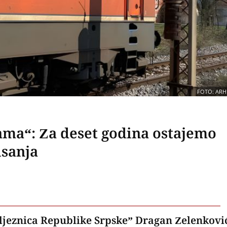
FOTO: ARH
ama“: Za deset godina ostajemo
isanja
eljeznica Republike Srpske” Dragan Zelenkovi