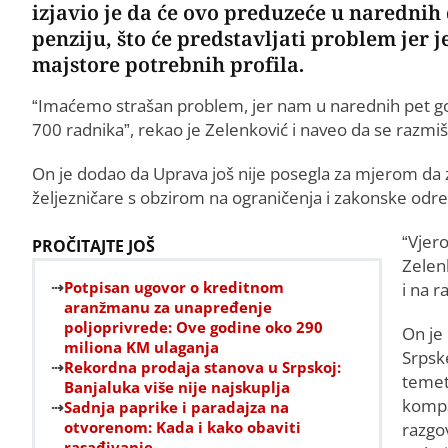
izjavio je da će ovo preduzeće u narednih 
penziju, što će predstavljati problem jer j
majstore potrebnih profila.
“Imaćemo strašan problem, jer nam u narednih pet god
700 radnika”, rekao je Zelenković i naveo da se razmišl
On je dodao da Uprava još nije posegla za mjerom da 
željezničare s obzirom na ograničenja i zakonske odr
“Vjer
PROČITAJTE JOŠ
Zelenk
Potpisan ugovor o kreditnom
i na 
aranžmanu za unapređenje
poljoprivrede: Ove godine oko 290
On je
miliona KM ulaganja
Srpsk
Rekordna prodaja stanova u Srpskoj:
temet
Banjaluka više nije najskuplja
kompa
Sadnja paprike i paradajza na
otvorenom: Kada i kako obaviti
razgo
rasađivanje