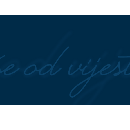
MOTA"
Crnadak pita
"JEŽIM SE OD TOGA"
Ana
bi bile penzije da se
Radulović bez dlake na jeziku o
pjevaču koji je ostavio ženu i dj
a s nama ako smo
Niste raspoloženi da vježbate: O
d klimom?
navika od 2 minuta vam može
kompletno promijeniti izgled tije