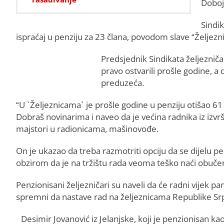
Doboj
Sindi
ispraćaj u penziju za 23 člana, povodom slave “Željezn
Predsjednik Sindikata željezniča
pravo ostvarili prošle godine, a
preduzeća.
“U `Željeznicama` je prošle godine u penziju otišao 61 r
Dobraš novinarima i naveo da je većina radnika iz izvrš
majstori u radionicama, mašinovođe.
On je ukazao da treba razmotriti opciju da se dijelu
obzirom da je na tržištu rada veoma teško naći obučen
Penzionisani željezničari su naveli da će radni vijek pam
spremni da nastave rad na željeznicama Republike Sr
Desimir Jovanović iz Jelanjske, koji je penzionisan ka