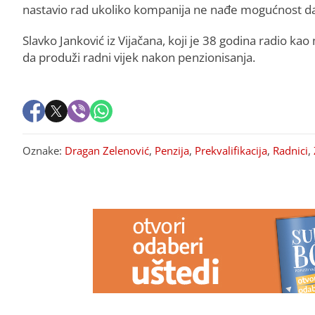
nastavio rad ukoliko kompanija ne nađe mogućnost da z
Slavko Janković iz Vijačana, koji je 38 godina radio kao
da produži radni vijek nakon penzionisanja.
Oznake:
Dragan Zelenović
,
Penzija
,
Prekvalifikacija
,
Radnici
,
PREPORUKA ZA VAS