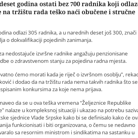
deset godina ostati bez 700 radnika koji odlaz
e na tržištu rada teško naći obučene i stručne
ina odlazi 305 radnika, a u narednih deset još 300, znači
ja o dokvalifikaciji pojedinih zanimanja.
za nedostajuće izvršne radnike angažuju penzionisane
edbe o zdravstvenom stanju za pojedina radna mjesta.
ovatno ćemo morati kada je riječ o izvršnom osoblju”, rekao
ović i dodao da na tržištu rada nema takvih radnika što se 
raspisanim konkursima za koje nema prijava.
 naveo da se u ova teška vremena “Željeznice Republike
e” nalaze u kompleksnoj situaciji i ukazao na potrebu saziv
ske sjednice Vlade Srpske kako bi se definisalo kako će ov
nija funkcionisati i biti organizovana, o čemu se nedavno
varalo sa resornim ministrom i sindikatima na sastanku u