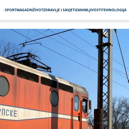
O
SPORT
MAGAZIN
ŽIVOT
ZDRAVLJE I SAVJETI
ZANIMLJIVOSTI
TEHNOLOGIJA