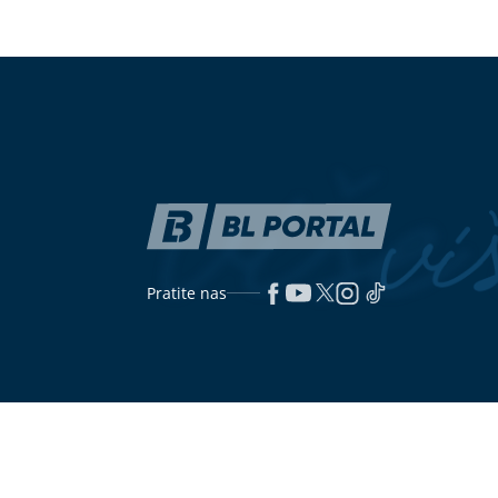
Nema aktivnog plamena: Požarišta
(FOTO) "SRA
kod Trebinja pod kontrolom
vlast – kolike 
ne krade?
Iskusni kuhari ovako dinstaju luk:
Šta se događ
Gotov je brže, sočniji i bez
cijeli dan po
neugodnog mirisa u stanu