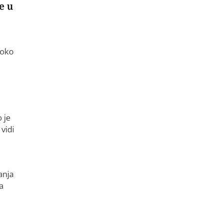
e u
 oko
 je
vidi
anja
a