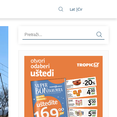
Lat
Ćir