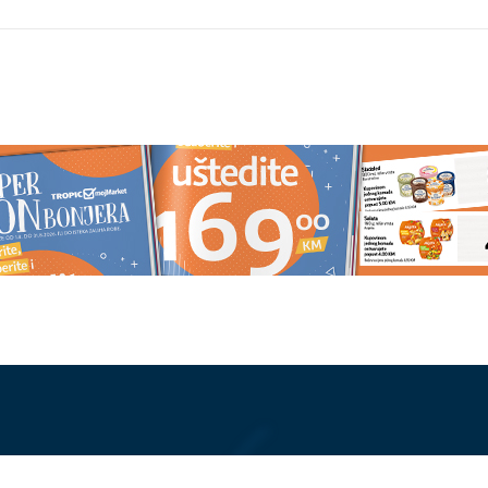
ostavljam" Legendarni
Napravite domaći hljeb za tren
io čak 3 testamenta, a
posla: Mekan, mirisan i bez čeka
 šta je u njima pisalo