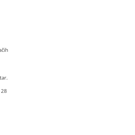
ačih
tar.
 28