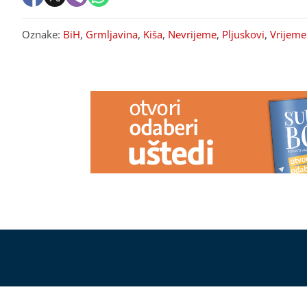
Oznake:
BiH
,
Grmljavina
,
Kiša
,
Nevrijeme
,
Pljuskovi
,
Vrijeme
PREPORUKA ZA VAS
Brokula nije obična namirnica: Evo
"Mirjani sve 
zašto bi se češće trebala naći na
glumac sastav
vašem tanjiru
sada otkriveno