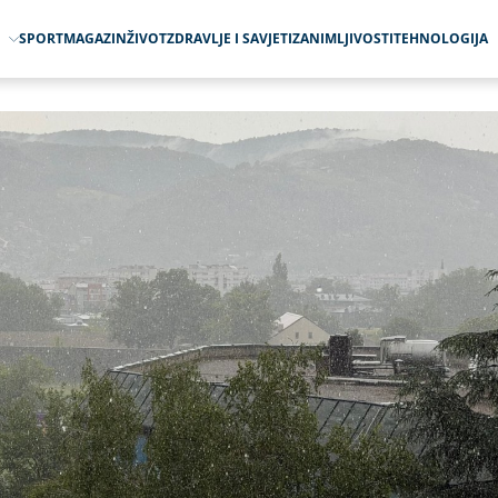
O
SPORT
MAGAZIN
ŽIVOT
ZDRAVLJE I SAVJETI
ZANIMLJIVOSTI
TEHNOLOGIJA