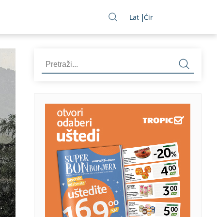
Lat
Ćir