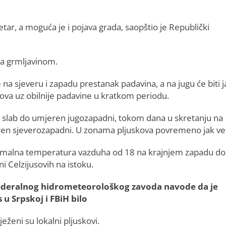
tar, a moguća je i pojava grada, saopštio je Republički
sa grmljavinom.
na sjeveru i zapadu prestanak padavina, a na jugu će biti j
kova uz obilnije padavine u kratkom periodu.
r slab do umjeren jugozapadni, tokom dana u skretanju na
en sjeverozapadni. U zonama pljuskova povremeno jak ve
malna temperatura vazduha od 18 na krajnjem zapadu do
i Celzijusovih na istoku.
ederalnog hidrometeorološkog zavoda navode da je
s u Srpskoj i FBiH bilo
eženi su lokalni pljuskovi.