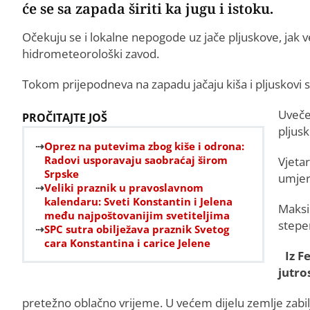
će se sa zapada širiti ka jugu i istoku.
Očekuju se i lokalne nepogode uz jače pljuskove, jak ve
hidrometeorološki zavod.
Tokom prijepodneva na zapadu jačaju kiša i pljuskovi 
Uveče 
PROČITAJTE JOŠ
pljus
Oprez na putevima zbog kiše i odrona:
Radovi usporavaju saobraćaj širom
Vjeta
Srpske
umjer
Veliki praznik u pravoslavnom
kalendaru: Sveti Konstantin i Jelena
Maksi
među najpoštovanijim svetiteljima
stepen
SPC sutra obilježava praznik Svetog
cara Konstantina i carice Jelene
Iz F
jutro
pretežno oblačno vrijeme. U većem dijelu zemlje zabilj