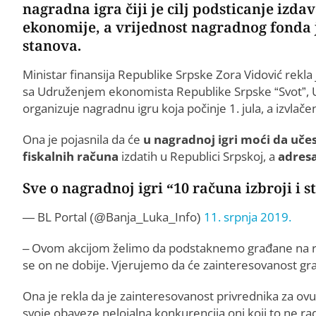
nagradna igra čiji je cilj podsticanje izda
ekonomije, a vrijednost nagradnog fonda j
stanova.
Ministar finansija Republike Srpske Zora Vidović rekla
sa Udruženjem ekonomista Republike Srpske “Svot”,
organizuje nagradnu igru koja počinje 1. jula, a izvlače
Ona je pojasnila da će
u nagradnoj igri moći da učes
fiskalnih računa
izdatih u Republici Srpskoj, a
adresa
Sve o nagradnoj igri “10 računa izbroji i s
— BL Portal (@Banja_Luka_Info)
11. srpnja 2019.
– Ovom akcijom želimo da podstaknemo građane na razmi
se on ne dobije. Vjerujemo da će zainteresovanost građ
Ona je rekla da je zainteresovanost privrednika za ovu 
svoje obaveze nelojalna konkurencija oni koji to ne ra