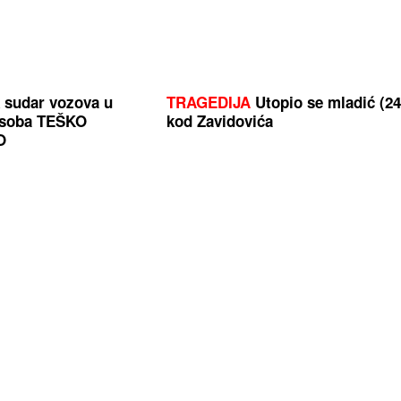
 sudar vozova u
TRAGEDIJA
Utopio se mladić (24
 osoba TEŠKO
kod Zavidovića
O
 dovela do
Preminuo producent koji je radio
Sanja Grujić raskinula
Madonnom, stajao je iza nekih o
efanovićem, pa
njenih najvećih hitova
ano tijelo