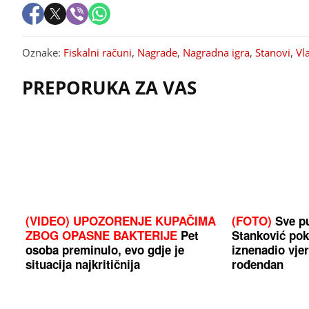
Oznake:
Fiskalni računi
,
Nagrade
,
Nagradna igra
,
Stanovi
,
Vl
PREPORUKA ZA VAS
(VIDEO) UPOZORENJE KUPAČIMA
(FOTO)
Sve pu
ZBOG OPASNE BAKTERIJE
Pet
Stanković pok
osoba preminulo, evo gdje je
iznenadio vje
situacija najkritičnija
rođendan