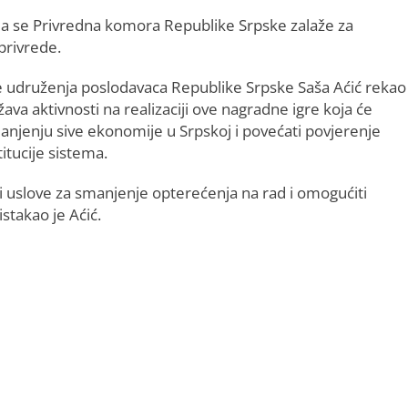
da se Privredna komora Republike Srpske zalaže za
privrede.
e udruženja poslodavaca Republike Srpske Saša Aćić rekao
ava aktivnosti na realizaciji ove nagradne igre koja će
manjenju sive ekonomije u Srpskoj i povećati povjerenje
itucije sistema.
 uslove za smanjenje opterećenja na rad i omogućiti
stakao je Aćić.