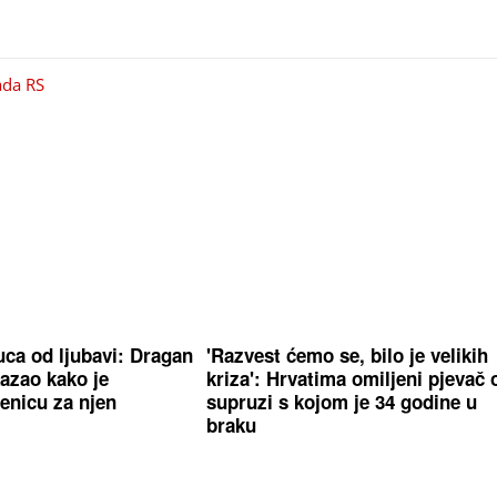
ada RS
ca od ljubavi: Dragan
'Razvest ćemo se, bilo je velikih
azao kako je
kriza': Hrvatima omiljeni pjevač 
renicu za njen
supruzi s kojom je 34 godine u
braku