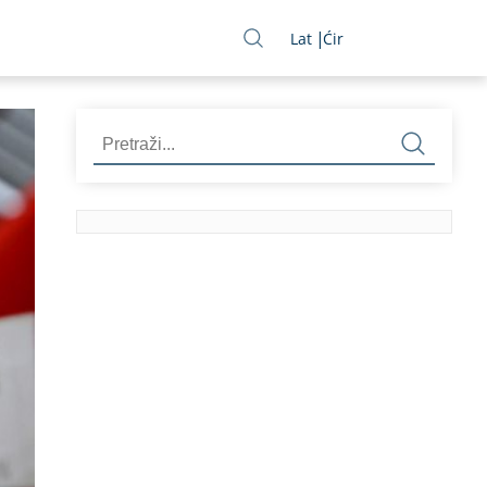
Lat
Ćir