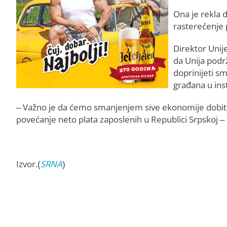
Ona je rekla 
rasterećenje 
Direktor Unij
da Unija podrž
doprinijeti s
građana u inst
– Važno je da ćemo smanjenjem sive ekonomije dobiti
povećanje neto plata zaposlenih u Republici Srpskoj – i
Izvor.(
SRNA
)