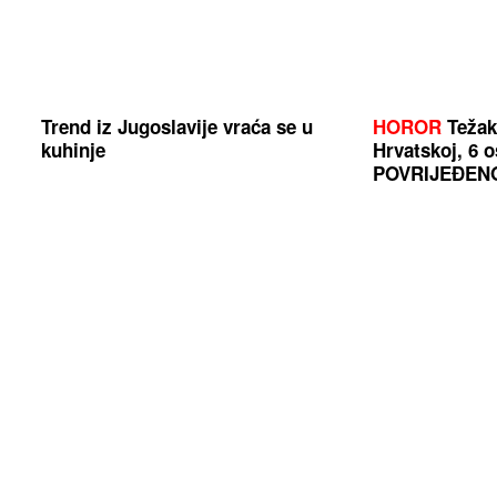
Trend iz Jugoslavije vraća se u
HOROR
Težak
kuhinje
Hrvatskoj, 6
POVRIJEĐEN
Usisivač slabo vuče? Ovaj
(FOTO)
Liniju
jednostavan trik vraća mu snagu
savršenstva: 
sa Markom St
pokazala izvaj