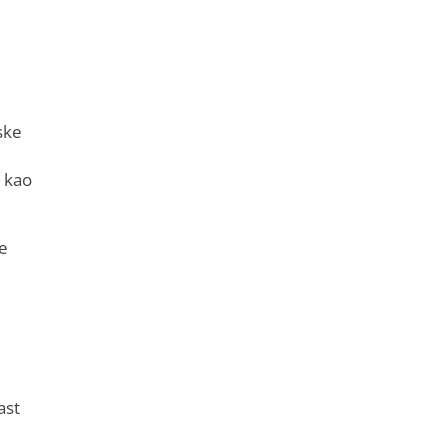
ske
i kao
še
ast