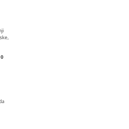
ji
ske,
10
da