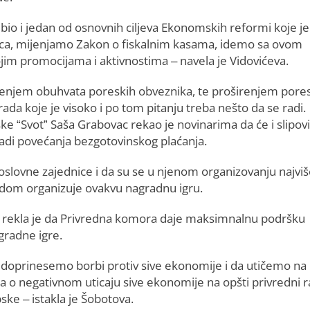
bio i jedan od osnovnih ciljeva Ekonomskih reformi koje je
vaca, mijenjamo Zakon o fiskalnim kasama, idemo sa ovom
im promocijama i aktivnostima – navela je Vidovićeva.
renjem obuhvata poreskih obveznika, te proširenjem pore
da koje je visoko i po tom pitanju treba nešto da se radi.
e “Svot” Saša Grabovac rekao je novinarima da će i slipov
 radi povećanja bezgotovinskog plaćanja.
 poslovne zajednice i da su se u njenom organizovanju najvi
aredom organizuje ovakvu nagradnu igru.
 rekla je da Privredna komora daje maksimnalnu podršku
agradne igre.
a doprinesemo borbi protiv sive ekonomije i da utičemo na
na o negativnom uticaju sive ekonomije na opšti privredni r
ske – istakla je Šobotova.