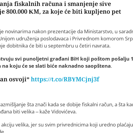
vanja fiskalnih računa i smanjenje sive
e 800.000 KM, za koje će biti kupljeno pet
 je novinarima nakon prezentacije da Ministarstvo, u saradn
 Unijom udruženja poslodavaca i Privrednom komorom Srp
nje dobitnika će biti u septembru u četiri navrata.
tvuju svi punoljetni građani BiH koji poštom pošalju 
 na koju će se slati biće naknadno saopštena
.
tan osvoji”
https://t.co/RBYMCjnj3f
šljanje šta znači kada se dobije fiskalni račun, a šta ka
ana biti velika – kaže Vidovićeva.
akciju velika, jer su svim privrednicima koji uredno plaćaju
de.