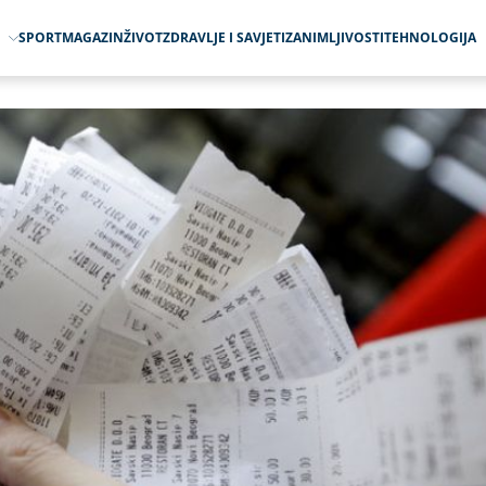
O
SPORT
MAGAZIN
ŽIVOT
ZDRAVLJE I SAVJETI
ZANIMLJIVOSTI
TEHNOLOGIJA