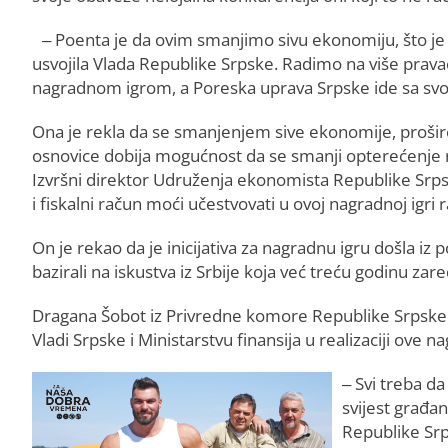
– Poenta je da ovim smanjimo sivu ekonomiju, što je 
usvojila Vlada Republike Srpske. Radimo na više pra
nagradnom igrom, a Poreska uprava Srpske ide sa svoj
Ona je rekla da se smanjenjem sive ekonomije, proši
osnovice dobija mogućnost da se smanji opterećenje ra
Izvršni direktor Udruženja ekonomista Republike Srpsk
i fiskalni račun moći učestvovati u ovoj nagradnoj igri
On je rekao da je inicijativa za nagradnu igru došla iz
bazirali na iskustva iz Srbije koja već treću godinu z
Dragana Šobot iz Privredne komore Republike Srpske
Vladi Srpske i Ministarstvu finansija u realizaciji ove n
– Svi treba d
svijest građa
Republike Srp