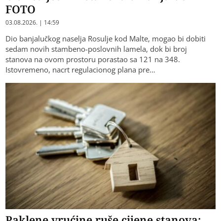
FOTO
03.08.2026. | 14:59
Dio banjalučkog naselja Rosulje kod Malte, mogao bi dobiti
sedam novih stambeno-poslovnih lamela, dok bi broj
stanova na ovom prostoru porastao sa 121 na 348.
Istovremeno, nacrt regulacionog plana pre…
Paklene vrućine ruše cijene stanova: