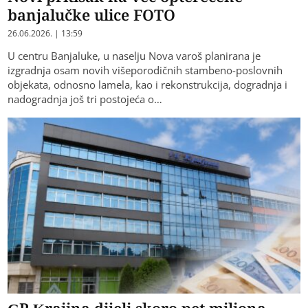
banjalučke ulice FOTO
26.06.2026. | 13:59
U centru Banjaluke, u naselju Nova varoš planirana je
izgradnja osam novih višeporodičnih stambeno-poslovnih
objekata, odnosno lamela, kao i rekonstrukcija, dogradnja i
nadogradnja još tri postojeća o…
GP Krajina dijeli skoro pet miliona