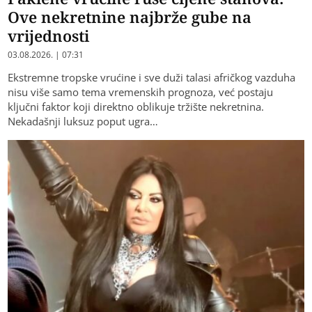
Ove nekretnine najbrže gube na
vrijednosti
03.08.2026. | 07:31
Ekstremne tropske vrućine i sve duži talasi afričkog vazduha
nisu više samo tema vremenskih prognoza, već postaju
ključni faktor koji direktno oblikuje tržište nekretnina.
Nekadašnji luksuz poput ugra…