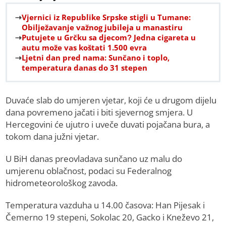
Vjernici iz Republike Srpske stigli u Tumane:
Obilježavanje važnog jubileja u manastiru
Putujete u Grčku sa djecom? Jedna cigareta u
autu može vas koštati 1.500 evra
Ljetni dan pred nama: Sunčano i toplo,
temperatura danas do 31 stepen
Duvaće slab do umjeren vjetar, koji će u drugom dijelu
dana povremeno jačati i biti sjevernog smjera. U
Hercegovini će ujutro i uveče duvati pojačana bura, a
tokom dana južni vjetar.
U BiH danas preovladava sunčano uz malu do
umjerenu oblačnost, podaci su Federalnog
hidrometeorološkog zavoda.
Temperatura vazduha u 14.00 časova: Han Pijesak i
Čemerno 19 stepeni, Sokolac 20, Gacko i Kneževo 21,