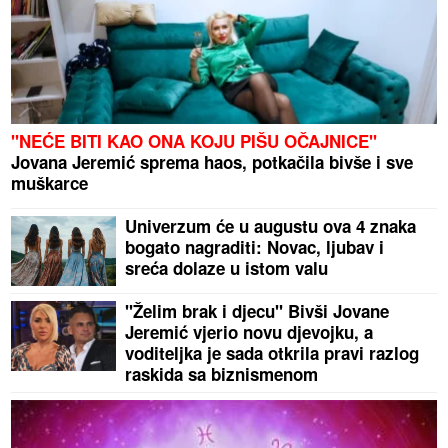
"NEĆE BITI KAO ONA KOJU PIŠU OČAJNICE"
Jovana Jeremić sprema haos, potkačila bivše i sve
muškarce
Univerzum će u augustu ova 4 znaka
bogato nagraditi: Novac, ljubav i
sreća dolaze u istom valu
"Želim brak i djecu" Bivši Jovane
Jeremić vjerio novu djevojku, a
voditeljka je sada otkrila pravi razlog
raskida sa biznismenom