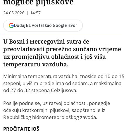
moguće pljuskove
24.05.2026. | 14:57
Dodaj BL Portal kao Google izvor
U Bosni i Hercegovini sutra će
preovladavati pretežno sunčano vrijeme
uz promjenljivu oblačnost i još višu
temperaturu vazduha.
Minimalna temperatura vazduha iznosiće od 10 do 15
stepeni, u višim predjelima od sedam, a maksimalna
od 27 do 32 stepena Celzijusova.
Poslije podne se, uz razvoj oblačnosti, ponegdje
očekuju kratkotrajni pljuskovi, saopšteno je iz
Republičkog hidrometeorološkog zavoda.
PROČITAJTE JOŠ