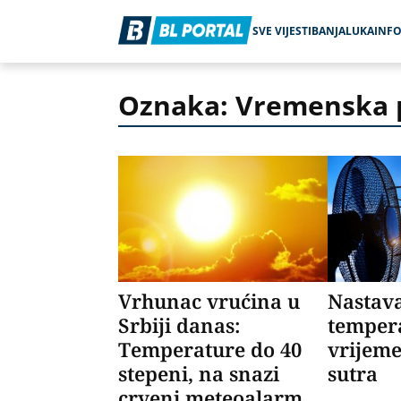
SVE VIJESTI
BANJALUKA
INF
Oznaka: Vremenska 
Vrhunac vrućina u
Nastava
Srbiji danas:
temper
Temperature do 40
vrijeme
stepeni, na snazi
sutra
crveni meteoalarm