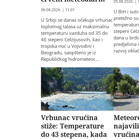
05.08.2026. | 
06.08.2026. | 11:01
U BiH i sutr
pretežno su
U Srbiji se danas očekuje vrhunac
temperatur
toplotnog talasa uz maksimalnu
stepeni Cel
temperaturu vazduha od 35 do
dana u brd
40 stepeni Celzijusovih, kao i
predjelima 
tropska noć u Vojvodini i
razvoj obla
Beogradu, saopšteno je iz
Republičkog hidrometeor…
Vrhunac vrućina
Meteoro
stiže: Temperature
najavil
do 43 stepena, kada
vrućina