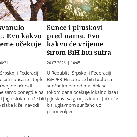
svanulo
Sunce i pljuskovi
o: Evo kakvo
pred nama: Evo
jeme očekuje
kakvo će vrijeme
širom BiH biti sutra
08:31
26.07.2026. | 14:45
Srpskoj i Federaciji
U Republici Srpskoj i Federaciji
e biti sunčano i toplo
BiH /FBiH/ sutra će biti toplo sa
azvoj oblačnosti.
sunčanim periodima, dok se
dne samo ponegdje na
tokom dana očekuje lokalno kiša i
i jugoistoku može biti
pljuskovi sa grmljavinom. Jutro će
 slabe kiše, navodi
biti uglavnom sunčano uz
promjenljivu…