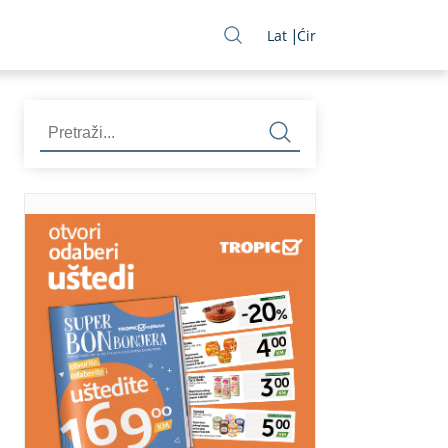
Lat
Ćir