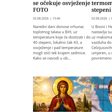
se očekuje osvježenje
termom
FOTO
stepeni
02.08.2026. | 15:40
02.08.2026. | 
Naredni dani donose vrhunac
U Bosni i H
toplotnog talasa u BiH, uz
nastavlja s
temperature koje će dostizati i do
uz maksima
40 stepeni, lokalno čak 43, a
vazduha do
osvježenje i pad temperature
Celzijusovi
mogli stići tek krajem sedmice.
umjeren, u 
Kako se navodi u ob…
povremeno p