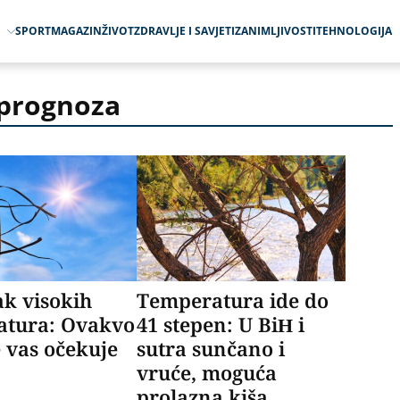
O
SPORT
MAGAZIN
ŽIVOT
ZDRAVLJE I SAVJETI
ZANIMLJIVOSTI
TEHNOLOGIJA
prognoza
k visokih
Temperatura ide do
atura: Ovakvo
41 stepen: U BiH i
 vas očekuje
sutra sunčano i
vruće, moguća
prolazna kiša