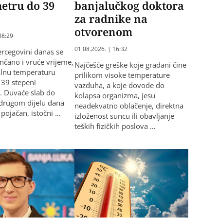
etru do 39
banjalučkog doktora
za radnike na
otvorenom
08:29
01.08.2026. | 16:32
ercegovini danas se
unčano i vruće vrijeme,
Najčešće greške koje građani čine
lnu temperaturu
prilikom visoke temperature
 39 stepeni
vazduha, a koje dovode do
h. Duvaće slab do
kolapsa organizma, jesu
drugom dijelu dana
neadekvatno oblačenje, direktna
ojačan, istočni …
izloženost suncu ili obavljanje
teških fizičkih poslova …