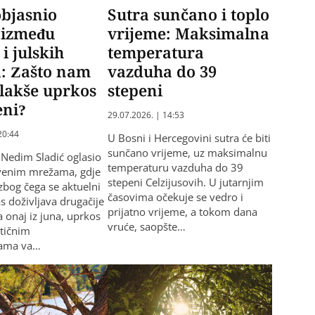
objasnio
Sutra sunčano i toplo
 između
vrijeme: Maksimalna
i julskih
temperatura
a: Zašto nam
vazduha do 39
 lakše uprkos
stepeni
eni?
29.07.2026. | 14:53
20:44
U Bosni i Hercegovini sutra će biti
sunčano vrijeme, uz maksimalnu
Nedim Sladić oglasio
temperaturu vazduha do 39
tvenim mrežama, gdje
stepeni Celzijusovih. U jutarnjim
 zbog čega se aktuelni
časovima očekuje se vedro i
as doživljava drugačije
prijatno vrijeme, a tokom dana
 onaj iz juna, uprkos
vruće, saopšte…
tičnim
rama va…