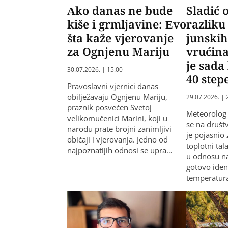
Ako danas ne bude
Sladić 
kiše i grmljavine: Evo
razliku
šta kaže vjerovanje
junskih 
za Ognjenu Mariju
vrućin
je sada
30.07.2026. | 15:00
40 step
Pravoslavni vjernici danas
obilježavaju Ognjenu Mariju,
29.07.2026. | 
praznik posvećen Svetoj
Meteorolog 
velikomučenici Marini, koji u
se na druš
narodu prate brojni zanimljivi
je pojasnio
običaji i vjerovanja. Jedno od
toplotni tal
najpoznatijih odnosi se upra…
u odnosu na
gotovo iden
temperatu