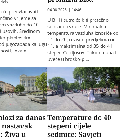
14:46
04.08.2026. | 14:46
a će preovladavati
nčano vrijeme sa
U BiH i sutra će biti pretežno
om vazduha do 40
sunčano i vruće. Minimalna
zijusovih. Sredinom
temperatura vazduha iznosiće od
sko-planinskim
14 do 20, u višim predjelima od
od jugozapada ka jugu
11, a maksimalna od 35 do 41
čnosti, lokaln…
stepen Celzijusov. Tokom dana i
uveče u brdsko-pl…
lozi za danas
Temperature do 40
i nastavak
stepeni cijele
: Živa u
sedmice: Savjeti