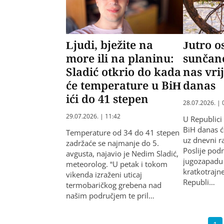
Ljudi, bježite na
Jutro o
more ili na planinu:
sunčan
Sladić otkrio do kada
nas vri
će temperature u BiH
danas
ići do 41 stepen
28.07.2026. | 
29.07.2026. | 11:42
U Republici 
BiH danas ć
Temperature od 34 do 41 stepen
uz dnevni r
zadržaće se najmanje do 5.
Poslije po
avgusta, najavio je Nedim Sladić,
jugozapadu 
meteorolog. “U petak i tokom
kratkotrajne
vikenda izraženi uticaj
Republi…
termobaričkog grebena nad
našim područjem te pril…