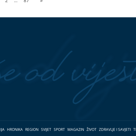
2
…
87
»
IJA
HRONIKA
REGION
SVIJET
SPORT
MAGAZIN
ŽIVOT
ZDRAVLJE I SAVJETI
T