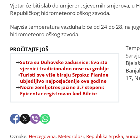
Vjetar će biti slab do umjeren, sjevernih smjerova, u
Republičkog hidrometeorološkog zavoda.
Najviša temperatura vazduha biće od 24 do 28, na jug
hidrometeorološkog zavoda.
Tempe
PROČITAJTE JOŠ
Saraj
Sutra su Duhovske zadušnice: Evo šta
Bjela
vjernici tradicionalno nose na groblje
Banjal
Turisti sve više biraju Srpsku: Planine
17, N
ubjedljivo najposjećenije ove godine
Noćni zemljotres jačine 3.7 stepeni:
Epicentar registrovan kod Bileće
Oznake:
Hercegovina
,
Meteorolozi
,
Republika Srpska
,
Sunčan