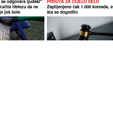
 se odgovara ljudski"
PRŠUTA ZA CIJELO SELO
ručila Helezu da ne
Zaplijenjeno čak 1.000 komada, 
je još bole
šta se dogodilo
u u pogrešno vrijeme:
Potvrđena optužnica protiv
ka zbog koje cvijeće
službenice UIO BiH: Tereti se za
prikrivanje gotovo 370.000 KM
dažbina