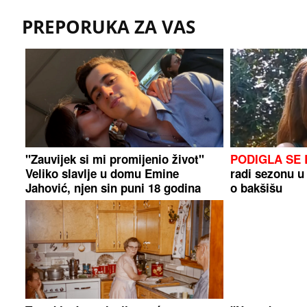
PREPORUKA ZA VAS
"Zauvijek si mi promijenio život"
PODIGLA SE
Veliko slavlje u domu Emine
radi sezonu u
Jahović, njen sin puni 18 godina
o bakšišu