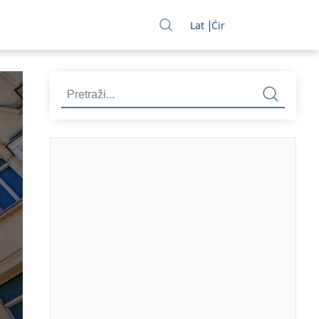
Lat
Ćir