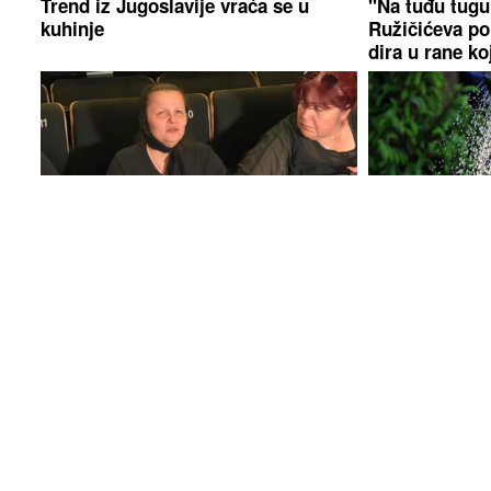
Trend iz Jugoslavije vraća se u
"Na tuđu tugu
kuhinje
Ružičićeva po
dira u rane ko
"Sve mi se skupilo" Mala Cana u
Mnogi zalivaj
novom problemu, oglasila se i
Najčešća greš
otkrila o čemu je riječ
propada ljeti