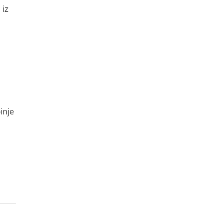
 iz
inje