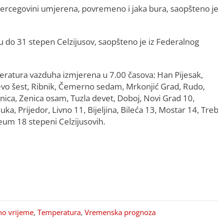
 Hercegovini umjerena, povremeno i jaka bura, saopšteno je
u do 31 stepen Celzijusov, saopšteno je iz Federalnog
ratura vazduha izmjerena u 7.00 časova: Han Pijesak,
evo šest, Ribnik, Čemerno sedam, Mrkonjić Grad, Rudo,
šnica, Zenica osam, Tuzla devet, Doboj, Novi Grad 10,
uka, Prijedor, Livno 11, Bijeljina, Bileća 13, Mostar 14, Treb
eum 18 stepeni Celzijusovih.
o vrijeme
,
Temperatura
,
Vremenska prognoza