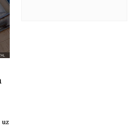
TAL
n
 uz