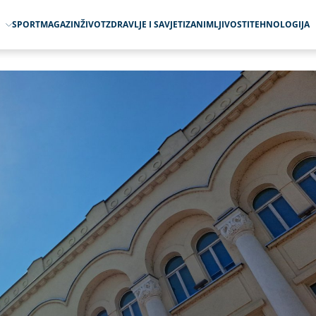
O
SPORT
MAGAZIN
ŽIVOT
ZDRAVLJE I SAVJETI
ZANIMLJIVOSTI
TEHNOLOGIJA