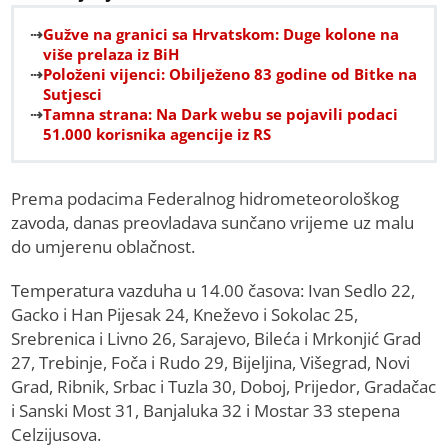
Gužve na granici sa Hrvatskom: Duge kolone na
više prelaza iz BiH
Položeni vijenci: Obilježeno 83 godine od Bitke na
Sutjesci
Tamna strana: Na Dark webu se pojavili podaci
51.000 korisnika agencije iz RS
Prema podacima Federalnog hidrometeorološkog
zavoda, danas preovladava sunčano vrijeme uz malu
do umjerenu oblačnost.
Temperatura vazduha u 14.00 časova: Ivan Sedlo 22,
Gacko i Han Pijesak 24, Kneževo i Sokolac 25,
Srebrenica i Livno 26, Sarajevo, Bileća i Mrkonjić Grad
27, Trebinje, Foča i Rudo 29, Bijeljina, Višegrad, Novi
Grad, Ribnik, Srbac i Tuzla 30, Doboj, Prijedor, Gradačac
i Sanski Most 31, Banjaluka 32 i Mostar 33 stepena
Celzijusova.