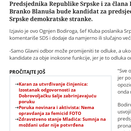
Predsjednika Republike Srpske i za člana
Branko Blanuša bude kandidat za predsjed
Srpske demokratske stranke.
Izjavio je ovo Ognjen Bodiroga, šef Kluba poslanika Sr
komentariše SDS i dodaje da namjerno ili slučajno većina
-Samo Glavni odbor može promijeniti te odluke, a uko
kandidate za obje inokosne funkcije, jer je to odluka 
“Sve o
PROČITAJTE JOŠ
jer p
Karan za utvrđivanje činjenica:
opozi
Izostanak odgovornosti za
onda 
Dobrovoljačku šalje zabrinjavajuću
poruku
Bodiro
Poruka novinara i aktivista: Nema
usvoj
opravdanja za femicid FOTO
preds
Zdravstveno stanje Mladića: Sumnja na
moždani udar nije potvrđena
prona