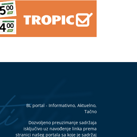
rili
e