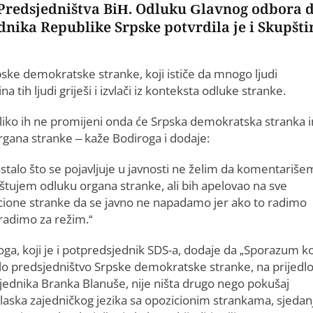
 Predsjedništva BiH. Odluku Glavnog odbora 
nika Republike Srpske potvrdila je i Skupšti
pske demokratske stranke, koji ističe da mnogo ljudi
 tih ljudi griješi i izvlači iz konteksta odluke stranke.
liko ih ne promijeni onda će Srpska demokratska stranka 
organa stranke – kaže Bodiroga i dodaje:
stalo što se pojavljuje u javnosti ne želim da komentariše
oštujem odluku organa stranke, ali bih apelovao na sve
cione stranke da se javno ne napadamo jer ako to radimo
radimo za režim.“
ga, koji je i potpredsjednik SDS-a, dodaje da „Sporazum koj
ilo predsjedništvo Srpske demokratske stranke, na prijedl
jednika Branka Blanuše, nije ništa drugo nego pokušaj
laska zajedničkog jezika sa opozicionim strankama, sjedan