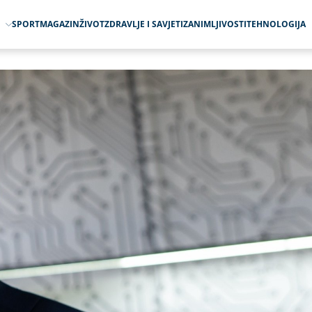
O
SPORT
MAGAZIN
ŽIVOT
ZDRAVLJE I SAVJETI
ZANIMLJIVOSTI
TEHNOLOGIJA