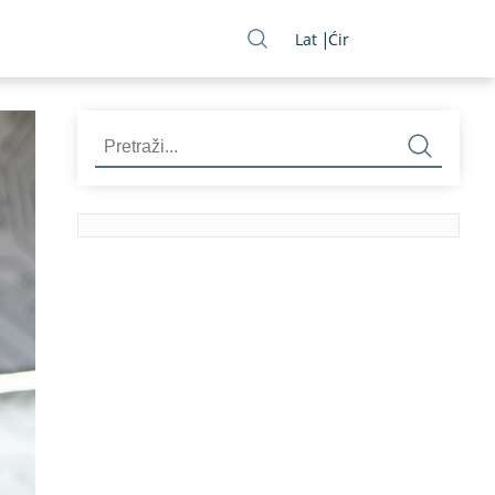
Lat
Ćir