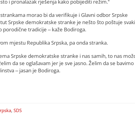
i sto i pronalazak rješenja kako pobijediti režim.“
m strankama morao bi da verifikuje i Glavni odbor Srpske
atut Srpske demokratske stranke je nešto što poštuje svak
o porodične tradicije – kaže Bodiroga.
rvom mjestu Republika Srpska, pa onda stranka.
ema Srpske demokratske stranke i nas samih, to nas možd
e želim da se oglašavam jer je sve jasno. Želim da se bavimo
stva – jasan je Bodiroga.
Srpska
,
SDS