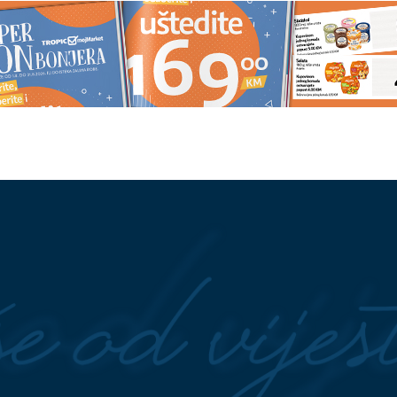
Netflix premijere: Pet
Istraživanje pokazalo: Žene sa
rijedi pogledati ovog
dijabetesom češće imaju TEŽE
SIMPTOME menopauze
ve češće umotavaju
"Nastala je jeziva tišina" Progovo
?
poznanici ubijene doktorke Milk
(82), sin joj presudio dok mu je
pravila ručak