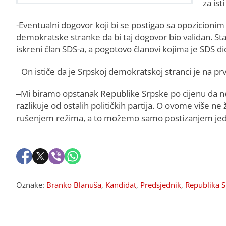
za ist
-Eventualni dogovor koji bi se postigao sa opozicioni
demokratske stranke da bi taj dogovor bio validan. St
iskreni član SDS-a, a pogotovo članovi kojima je SDS di
On ističe da je Srpskoj demokratskoj stranci je na p
–Mi biramo opstanak Republike Srpske po cijenu da n
razlikuje od ostalih političkih partija. O ovome više n
rušenjem režima, a to možemo samo postizanjem jedin
Oznake:
Branko Blanuša
,
Kandidat
,
Predsjednik
,
Republika 
PREPORUKA ZA VAS