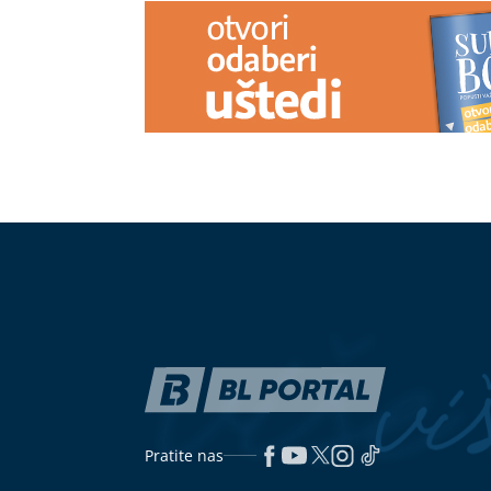
Nutricionisti otkrili najbolje
(VIDEO)
Nove 
međuobroke za djecu
filmova koje v
avgusta
Banjaluka, podzemlje
Zašto ljudi s
novac u foliju