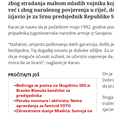
zbog stradanja mahom mladih vojnika koji
već i zbog narušenog povjerenja u riječ,
izjavio je za Srnu predsjednik Republike 
Karan je naveo da je početkom maja 1992. godine po
pripadnika Jugoslovenske narodne armije iz Sarajeva.
“Nažalost, umjesto poštovanja datih garancija, došlo j
bezbjedna. Taj događaj ostavio je duboke ožiljke. Za s
da je moguće očuvati suživot, te učvrstio uvjerenje da 
mora da se brani!”, naglasio je Karan.
On je
PROČITAJTE JOŠ
Dobrov
Bodiroga se poziva na Skupštinu SDS-a:
da pra
Branko Blanuša kandidat za
predsjednika
Stoga 
Poruka novinara i aktivista: Nema
tražen
opravdanja za femicid FOTO
sjećan
Zdravstveno stanje Mladića: Sumnja na