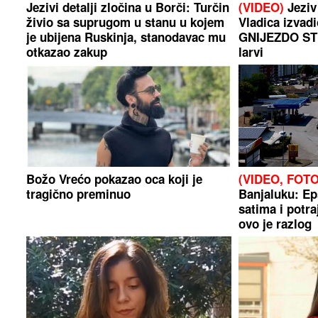
Jezivi detalji zločina u Borči: Turčin
(VIDEO)
Jeziv 
živio sa suprugom u stanu u kojem
Vladica izva
je ubijena Ruskinja, stanodavac mu
GNIJEZDO ST
otkazao zakup
larvi
Božo Vrećo pokazao oca koji je
(VIDEO, FOT
tragično preminuo
Banjaluku: Ep
satima i potra
ovo je razlog