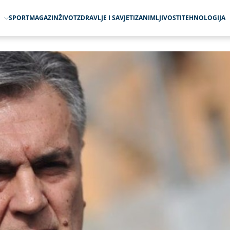
O
SPORT
MAGAZIN
ŽIVOT
ZDRAVLJE I SAVJETI
ZANIMLJIVOSTI
TEHNOLOGIJA