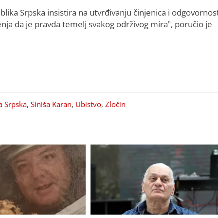
lika Srpska insistira na utvrđivanju činjenica i odgovornost
nja da je pravda temelj svakog održivog mira”, poručio je
a Srpska
,
Siniša Karan
,
Ubistvo
,
Zločin