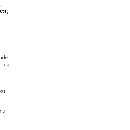
,
va,
nade
 i da
uku
o u