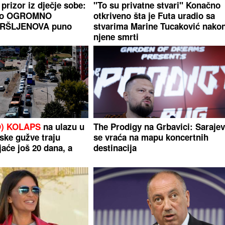
prizor iz dječje sobe:
"To su privatne stvari" Konačno
dio OGROMNO
otkriveno šta je Futa uradio sa
RŠLJENOVA puno
stvarima Marine Tucaković nako
njene smrti
O) KOLAPS
na ulazu u
The Prodigy na Grbavici: Saraje
ske gužve traju
se vraća na mapu koncertnih
jaće još 20 dana, a
destinacija