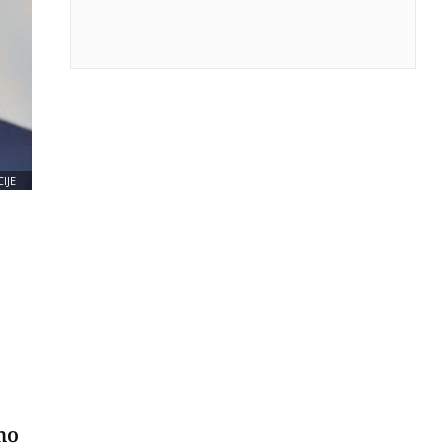
IJE
mo