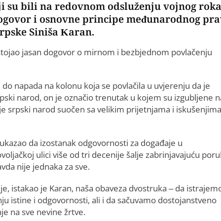
 su bili na redovnom odsluženju vojnog roka
 dogovor i osnovne principe međunarodnog pra
Srpske Siniša Karan.
stojao jasan dogovor o mirnom i bezbjednom povlačenju
e do napada na kolonu koja se povlačila u uvjerenju da je
rpski narod, on je označio trenutak u kojem su izgubljene 
je srpski narod suočen sa velikim prijetnjama i iskušenjima
 ukazao da izostanak odgovornosti za događaje u
oljačkoj ulici više od tri decenije šalje zabrinjavajuću por
vda nije jednaka za sve.
je, istakao je Karan, naša obaveza dvostruka – da istrajem
ju istine i odgovornosti, ali i da sačuvamo dostojanstveno
je na sve nevine žrtve.