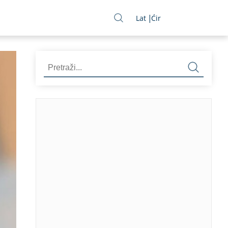
Lat
Ćir