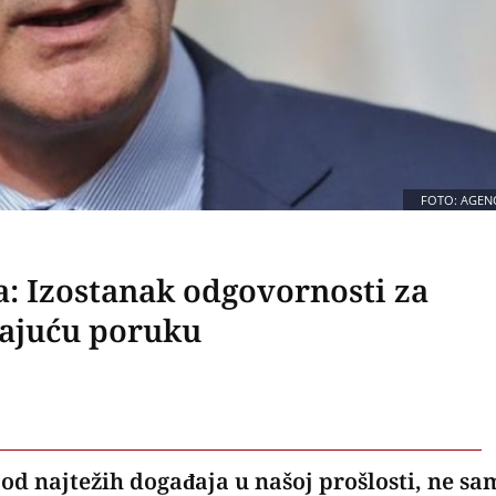
FOTO: AGENC
a: Izostanak odgovornosti za
vajuću poruku
 od najtežih događaja u našoj prošlosti, ne sa