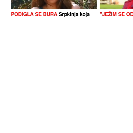
PODIGLA SE BURA
Srpkinja koja
"JEŽIM SE O
radi sezonu u Hrvatskoj progovorila
Radulović bez
o bakšišu
pjevaču koji j
(FOTO)Poznati je kardiolog: Ova
(VIDEO,FOTO
doktorka je majka Mine Naumović,
mrtvih: Učenik
kćerka naslijedila ljepotu od nje
djeda prije ma