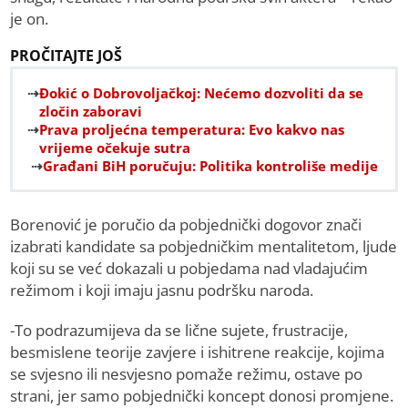
je on.
PROČITAJTE JOŠ
Đokić o Dobrovoljačkoj: Nećemo dozvoliti da se
zločin zaboravi
Prava proljećna temperatura: Evo kakvo nas
vrijeme očekuje sutra
Građani BiH poručuju: Politika kontroliše medije
Borenović je poručio da pobjednički dogovor znači
izabrati kandidate sa pobjedničkim mentalitetom, ljude
koji su se već dokazali u pobjedama nad vladajućim
režimom i koji imaju jasnu podršku naroda.
-To podrazumijeva da se lične sujete, frustracije,
besmislene teorije zavjere i ishitrene reakcije, kojima
se svjesno ili nesvjesno pomaže režimu, ostave po
strani, jer samo pobjednički koncept donosi promjene.