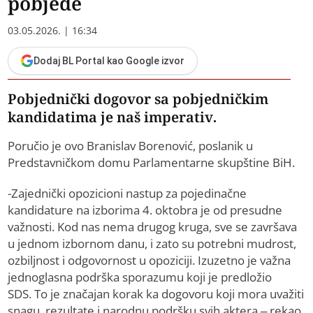
pobjede
03.05.2026. | 16:34
Dodaj BL Portal kao Google izvor
Pobjednički dogovor sa pobjedničkim
kandidatima je naš imperativ.
Poručio je ovo Branislav Borenović, poslanik u
Predstavničkom domu Parlamentarne skupštine BiH.
-Zajednički opozicioni nastup za pojedinačne
kandidature na izborima 4. oktobra je od presudne
važnosti. Kod nas nema drugog kruga, sve se završava
u jednom izbornom danu, i zato su potrebni mudrost,
ozbiljnost i odgovornost u opoziciji. Izuzetno je važna
jednoglasna podrška sporazumu koji je predložio
SDS. To je značajan korak ka dogovoru koji mora uvažiti
snagu, rezultate i narodnu podršku svih aktera – rekao