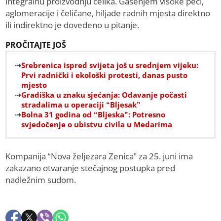
integralnu proizvodnju čelika. Gašenjem visoke peći,
aglomeracije i čeličane, hiljade radnih mjesta direktno
ili indirektno je dovedeno u pitanje.
PROČITAJTE JOŠ
Srebrenica ispred svijeta još u srednjem vijeku:
Prvi radnički i ekološki protesti, danas pusto
mjesto
Gradiška u znaku sjećanja: Odavanje počasti
stradalima u operaciji “Bljesak”
Bolna 31 godina od “Bljeska”: Potresno
svjedočenje o ubistvu civila u Medarima
Kompanija “Nova željezara Zenica” za 25. juni ima
zakazano otvaranje stečajnog postupka pred
nadležnim sudom.