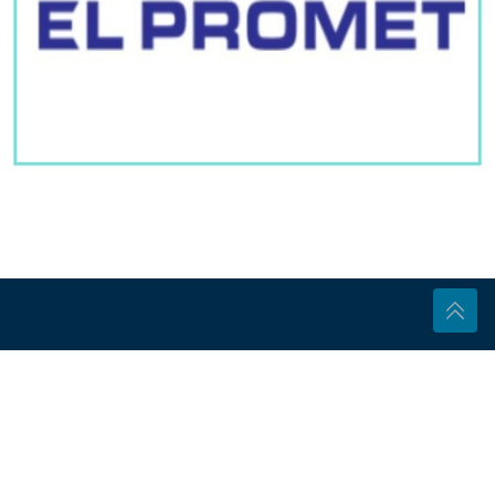
Pratite nas
BL portal - Informativno, Aktuelno, Tačno