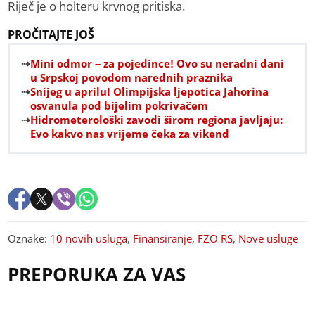
Riječ je o holteru krvnog pritiska.
PROČITAJTE JOŠ
Mini odmor – za pojedince! Ovo su neradni dani
u Srpskoj povodom narednih praznika
Snijeg u aprilu! Olimpijska ljepotica Jahorina
osvanula pod bijelim pokrivačem
Hidrometerološki zavodi širom regiona javljaju:
Evo kakvo nas vrijeme čeka za vikend
Oznake:
10 novih usluga
,
Finansiranje
,
FZO RS
,
Nove usluge
PREPORUKA ZA VAS