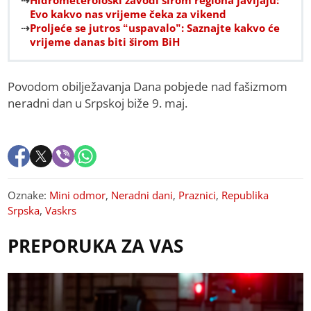
Hidrometerološki zavodi širom regiona javljaju:
Evo kakvo nas vrijeme čeka za vikend
Proljeće se jutros “uspavalo”: Saznajte kakvo će
vrijeme danas biti širom BiH
Povodom obilježavanja Dana pobjede nad fašizmom
neradni dan u Srpskoj biže 9. maj.
Oznake:
Mini odmor
,
Neradni dani
,
Praznici
,
Republika
Srpska
,
Vaskrs
PREPORUKA ZA VAS