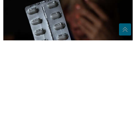
VRUĆINA MIJENJA DEJSTVO LIJEKOVA
Ova grupa
ljudi mora biti posebno oprezna
Antonio Banderas o srčanom udaru:
"To je najbolja stvar koja mi se
dogodila"
Zašto vas kivi pecka po jeziku?
Razlog će vas iznenaditi