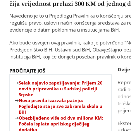
čija vrijednost prelazi 300 KM od jednog 
Navedeno je to u Prijedlogu Pravilnika o korišćenju sre
regulišu pravo, uslovi i način korišćenja sredstava za 
evidencije o datim poklonima u institucijama BiH.
Ako bude usvojen ovaj pravilnik, kako je potvrđeno “
Predsjedništvo BiH, Ustavni sud BiH, Obavještajno-bez
institucija BiH, koji će donijeti poseban pravilnik o ko
Dvije
PROČITAJTE JOŠ
Repre
Selak najavio zapošljavanje: Prijem 20
novih pripravnika u Sudskoj policiji
radi o
Srpske
odnosa
Nova pravila izazvala pažnju:
troško
Pogledajte šta je sve zabranila škola u
prijem
BiH
Obezbijeđeno više od dva miliona KM:
Ekste
Počela isplata aprilskog dječijeg
dodatka
usluga