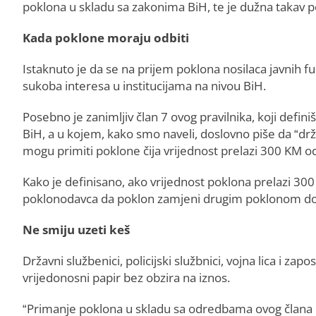
poklona u skladu sa zakonima BiH, te je dužna takav po
Kada poklone moraju odbiti
Istaknuto je da se na prijem poklona nosilaca javnih 
sukoba interesa u institucijama na nivou BiH.
Posebno je zanimljiv član 7 ovog pravilnika, koji defi
BiH, a u kojem, kako smo naveli, doslovno piše da “državn
mogu primiti poklone čija vrijednost prelazi 300 KM 
Kako je definisano, ako vrijednost poklona prelazi 300
poklonodavca da poklon zamjeni drugim poklonom do pro
Ne smiju uzeti keš
Državni službenici, policijski službnici, vojna lica i zap
vrijedonosni papir bez obzira na iznos.
“Primanje poklona u skladu sa odredbama ovog člana od