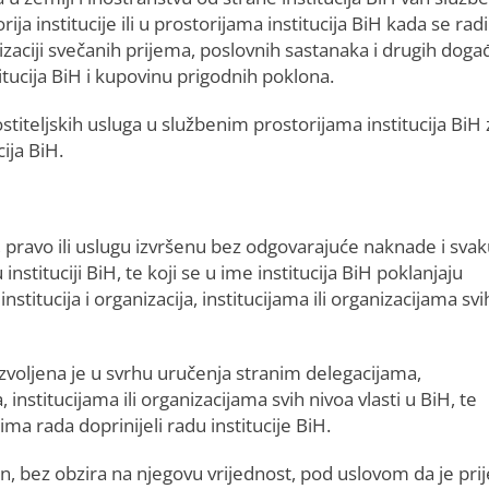
rija institucije ili u prostorijama institucija BiH kada se radi
zaciji svečanih prijema, poslovnih sastanaka i drugih doga
itucija BiH i kupovinu prigodnih poklona.
titeljskih usluga u službenim prostorijama institucija BiH 
ija BiH.
r, pravo ili uslugu izvršenu bez odgovarajuće naknade i sva
 instituciji BiH, te koji se u ime institucija BiH poklanjaju
tucija i organizacija, institucijama ili organizacijama svi
zvoljena je u svrhu uručenja stranim delegacijama,
institucijama ili organizacijama svih nivoa vlasti u BiH, te
ma rada doprinijeli radu institucije BiH.
on, bez obzira na njegovu vrijednost, pod uslovom da je pr