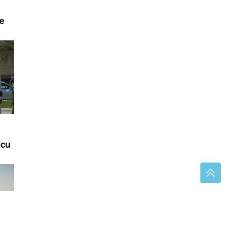
e
icu