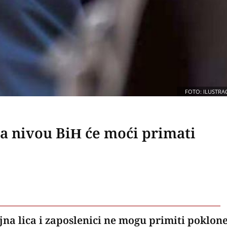
FOTO: ILUSTRAC
na nivou BiH će moći primati
ojna lica i zaposlenici ne mogu primiti poklon