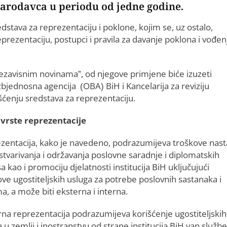
darodavca u periodu od jedne godine.
dstava za reprezentaciju i poklone, kojim se, uz ostalo,
reprezentaciju, postupci i pravila za davanje poklona i vođen
Nezavisnim novinama”, od njegove primjene biće izuzeti
bjednosna agencija (OBA) BiH i Kancelarija za reviziju
rišćenju sredstava za reprezentaciju.
 vrste reprezentacije
zentacija, kako je navedeno, podrazumijeva troškove nast
stvarivanja i održavanja poslovne saradnje i diplomatskih
 kao i promociju djelatnosti institucija BiH uključujući
ve ugostiteljskih usluga za potrebe poslovnih sastanaka i
a, a može biti eksterna i interna.
rna reprezentacija podrazumijeva korišćenje ugostiteljskih
 u zemlji i inostranstvu od strane institucija BiH van služb