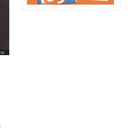
IJA
e