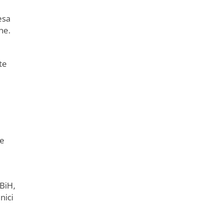
esa
ne.
te
je
 BiH,
nici