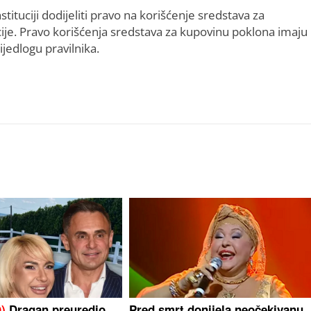
tituciji dodijeliti pravo na korišćenje sredstava za
cije. Pravo korišćenja sredstava za kupovinu poklona imaju
ijedlogu pravilnika.
)
Dragan preuredio
Pred smrt donijela neočekivanu