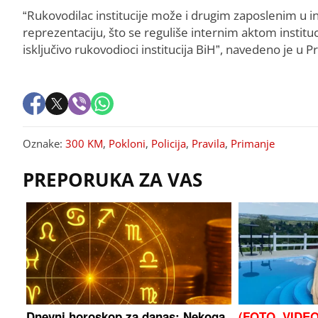
“Rukovodilac institucije može i drugim zaposlenim u ins
reprezentaciju, što se reguliše internim aktom institu
isključivo rukovodioci institucija BiH”, navedeno je u Pr
Oznake:
300 KM
,
Pokloni
,
Policija
,
Pravila
,
Primanje
PREPORUKA ZA VAS
Dnevni horoskop za danas: Nekoga
(FOTO, VIDEO