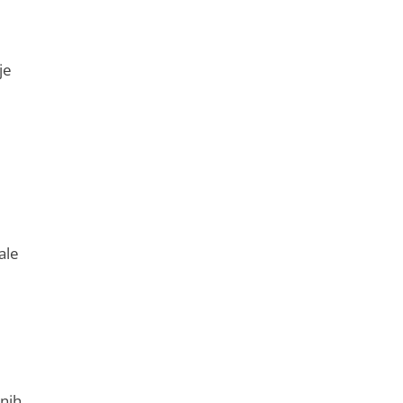
je
ale
enih