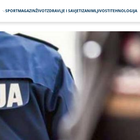
O
SPORT
MAGAZIN
ŽIVOT
ZDRAVLJE I SAVJETI
ZANIMLJIVOSTI
TEHNOLOGIJA