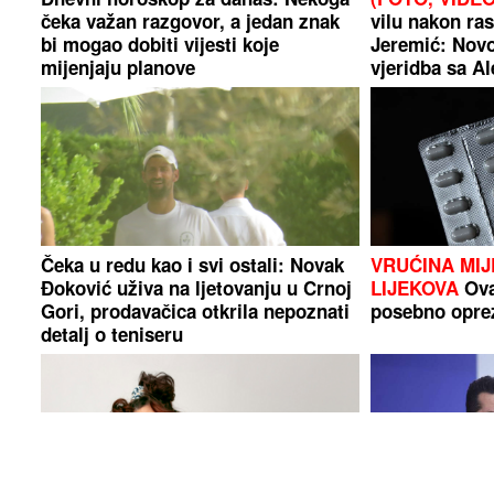
čeka važan razgovor, a jedan znak
vilu nakon ra
bi mogao dobiti vijesti koje
Jeremić: Novo 
mijenjaju planove
vjeridba sa A
Čeka u redu kao i svi ostali: Novak
VRUĆINA MIJ
Đoković uživa na ljetovanju u Crnoj
LIJEKOVA
Ova
Gori, prodavačica otkrila nepoznati
posebno opre
detalj o teniseru