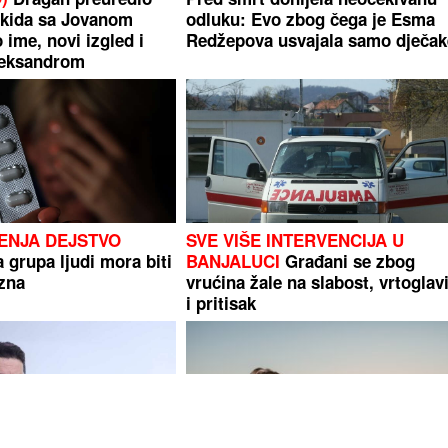
skida sa Jovanom
odluku: Evo zbog čega je Esma
ime, novi izgled i
Redžepova usvajala samo dječak
leksandrom
ENJA DEJSTVO
SVE VIŠE INTERVENCIJA U
 grupa ljudi mora biti
BANJALUCI
Građani se zbog
zna
vrućina žale na slabost, vrtoglav
i pritisak