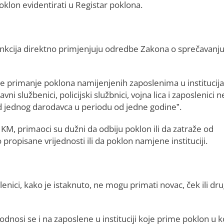
klon evidentirati u Registar poklona.
funkcija direktno primjenjuju odredbe Zakona o sprečavanj
niše primanje poklona namijenjenih zaposlenima u instituci
i službenici, policijski službnici, vojna lica i zaposlenici n
od jednog darodavca u periodu od jedne godine”.
 KM, primaoci su dužni da odbiju poklon ili da zatraže od
pisane vrijednosti ili da poklon namjene instituciji.
oslenici, kako je istaknuto, ne mogu primati novac, ček ili dru
nosi se i na zaposlene u instituciji koje prime poklon u k