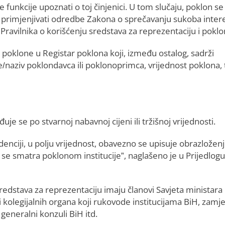
 funkcije upoznati o toj činjenici. U tom slučaju, poklon se
o primjenjivati odredbe Zakona o sprečavanju sukoba inter
u Pravilnika o korišćenju sredstava za reprezentaciju i poklo
ti poklone u Registar poklona koji, između ostalog, sadrži
me/naziv poklondavca ili poklonoprimca, vrijednost poklona, 
je se po stvarnoj nabavnoj cijeni ili tržišnoj vrijednosti.
denciji, u polju vrijednost, obavezno se upisuje obrazložen
v se smatra poklonom institucije”, naglašeno je u Prijedlogu
sredstava za reprezentaciju imaju članovi Savjeta ministara
i kolegijalnih organa koji rukovode institucijama BiH, zamje
 generalni konzuli BiH itd.