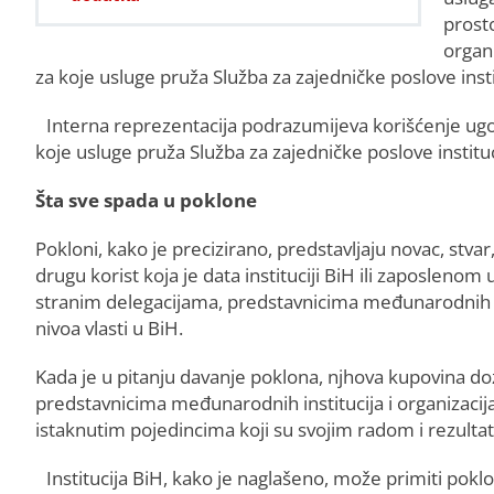
prosto
organi
za koje usluge pruža Služba za zajedničke poslove inst
Interna reprezentacija podrazumijeva korišćenje ugos
koje usluge pruža Služba za zajedničke poslove instituc
Šta sve spada u poklone
Pokloni, kako je precizirano, predstavljaju novac, stva
drugu korist koja je data instituciji BiH ili zaposlenom u
stranim delegacijama, predstavnicima međunarodnih insti
nivoa vlasti u BiH.
Kada je u pitanju davanje poklona, njhova kupovina do
predstavnicima međunarodnih institucija i organizacija, 
istaknutim pojedincima koji su svojim radom i rezultati
Institucija BiH, kako je naglašeno, može primiti pokl