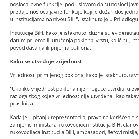
nosioca javne funkcije, pod uslovom da su nosioci javne
predaje nosiocu javne funkcije koji je dužan dosljedn
u institucijama na nivou BiH”, istaknuto je u Prijedlog
Institucije BiH, kako je istaknuto, dužne su evidenitra
datum prijema ili uručenja poklona, vrstu, količinu, i
povod davanja ili prijema poklona.
Kako se utvrđuje vrijednost
Vrijednost primljenog poklona, kako je istaknuto, utvrđu
“Ukoliko vrijednost poklona nije moguće utvrditi, u evi
razloga zbog kojeg vrijednost nije utvrđena i kao taka
pravilnika.
Kada je u pitanju reprezentacija, pravo na korišćenje 
zamjenici ministara, rukovodioci institucija BiH, članov
rukovodilaca institucija BiH, ambasadori, šefovi misija,