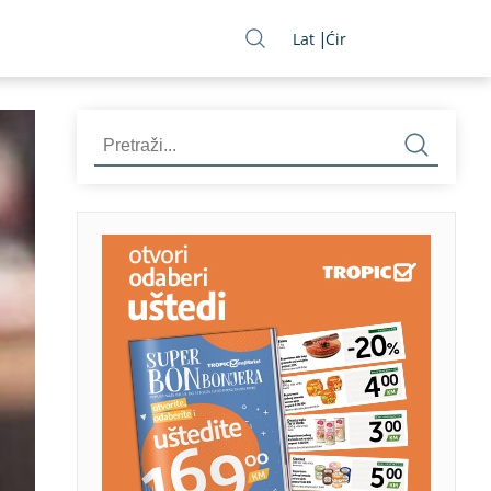
Lat
Ćir