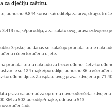
 za dječiju zaštitu.
te, odnosno 9.844 korisnika/roditelja za prvo, drugo, treće
.413 majki/porodilja, a za isplatu ovog prava izdvojeno j
ublici Srpskoj od danas se isplaćuju pronatalitetne naknad
rođeno i četvrtorođeno dijete.
 na pronatalitetnu naknadu za trećerođeno i četvrtorođen
e ostvarile su 124 majke/porodilje, odnosno 86 trećerođene
tvrtorođene djece. Za isplatu ovog prava izdvojeno je 71.4
platu prava na pomoć za opremu novorođenčeta izdvojeno 
00 KM za 502 porodilje/majke, odnosno 513
/novorođenčadi.