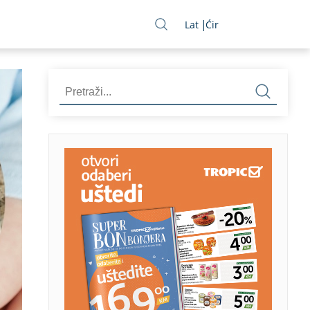
Lat
Ćir