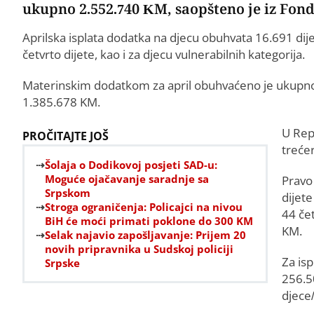
ukupno 2.552.740 KM, saopšteno je iz Fonda
Aprilska isplata dodatka na djecu obuhvata 16.691 dije
četvrto dijete, kao i za djecu vulnerabilnih kategorija.
Materinskim dodatkom za april obuhvaćeno je ukupno 3
1.385.678 KM.
U Rep
PROČITAJTE JOŠ
treće
Šolaja o Dodikovoj posjeti SAD-u:
Moguće ojačavanje saradnje sa
Pravo
Srpskom
dijet
Stroga ograničenja: Policajci na nivou
44 če
BiH će moći primati poklone do 300 KM
KM.
Selak najavio zapošljavanje: Prijem 20
novih pripravnika u Sudskoj policiji
Za is
Srpske
256.5
djece