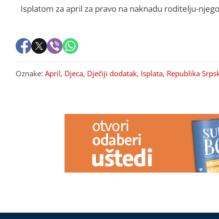
Isplatom za april za pravo na naknadu roditelju-njego
Oznake:
April
,
Djeca
,
Dječiji dodatak
,
Isplata
,
Republika Srps
PREPORUKA ZA VAS
HOROR
Usljed nevremena drvo
(FOTO) BUDI
palo na radnicu marketa, evo u
Djevojčica vo
kakvom je stanju
rijetkom bole