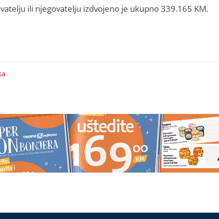
vatelju ili njegovatelju izdvojeno je ukupno 339.165 KM.
ka
MO HUMANI
'Razvest ćemo se, bilo je velikih
di tešku borbu sa
kriza': Hrvatima omiljeni pjevač 
šću, pozivom na broj
supruzi s kojom je 34 godine u