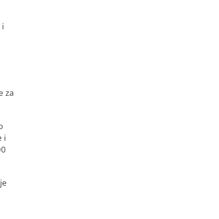
 i
e
e za
o
 i
00
je