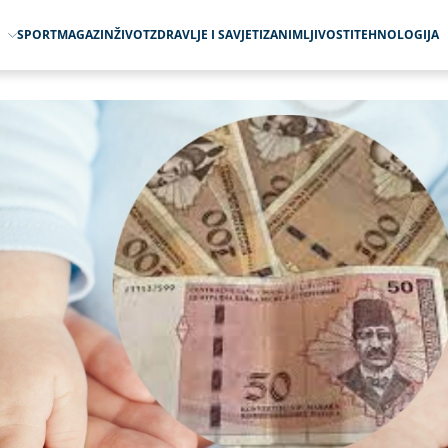
O
SPORT
MAGAZIN
ŽIVOT
ZDRAVLJE I SAVJETI
ZANIMLJIVOSTI
TEHNOLOGIJA