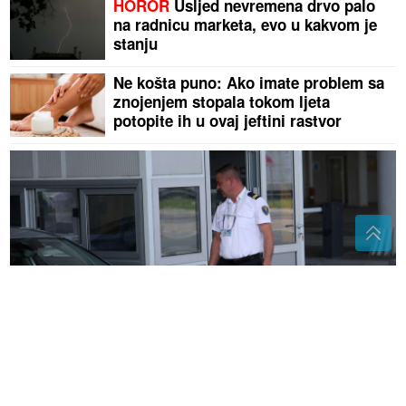
HOROR
Usljed nevremena drvo palo
na radnicu marketa, evo u kakvom je
stanju
Ne košta puno: Ako imate problem sa
znojenjem stopala tokom ljeta
potopite ih u ovaj jeftini rastvor
"Jesi li ti normalan" Prijedorčanin krenuo prema
Njemačkoj, pa ZABORAVIO SUPRUGU na prelazu
Gradiška