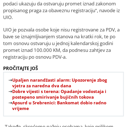
podaci ukazuju da ostvaruju promet iznad zakonom
propisanog praga za obaveznu registraciju“, navode iz
UIO.
UIO je pozvala osobe koje nisu registrovane za PDV, a
bave se iznajmljivanjem stanova na kratki rok, te po
tom osnovu ostvaruju u jednoj kalendarskoj godini
promet iznad 100.000 KM, da podnesu zahtjev za
registraciju po osnovu PDV-a.
PROČITAJTE JOŠ
Upaljen narandžasti alarm: Upozorenje zbog
vjetra za naredna dva dana
Dobre vijesti s terena: Opadanje vodostaja i
postepeno smirivanje bujičnih tokova
Apsurd u Srebrenici: Bankomat dobio radno
vrijeme
„Takođe, skrećemo pažnju osobama, koje prilikom