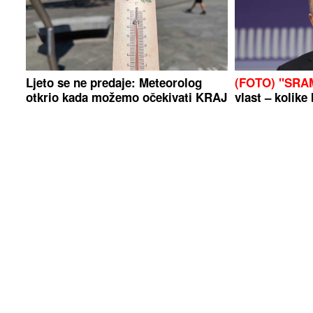
Ljeto se ne predaje: Meteorolog
(FOTO) "SRA
otkrio kada možemo očekivati KRAJ
vlast – kolike 
TOPLOTNOG TALASA
ne krade?
Sin Emine Jahović i Mustafe
Muškarac (71)
Sandala napunio 18 godina
kući u Slavo
UHAPŠENA ŽE