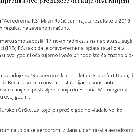
 napredak ovo preduzeće očekuje otvaranjem
ra “Aerodroma RS” Milan Račić sumirajući rezultate u 2019. 
an rezultat na završnom računu.
U martu smo zaposlili 17 novih radnika, a na naplatu su stigli 
i (IRB) RS, tako da je pravovremena isplata rata i plata
a u ovoj godini očekujemo i veće prihode što će znatno olak
ku saradnje sa “Rajanerom” krenuti let do Frankfurt Hana, 
on iz Beča. Iako se o novim destinacijama konstantno
 osim ranije uspostavljenih linija do Berlina, Memingema i
u ovoj godini.
Turske i Grčke, za koje je i prošle godine vladalo veliko
irom na to da se aerodrom iz dana u dan razvija aerodrom