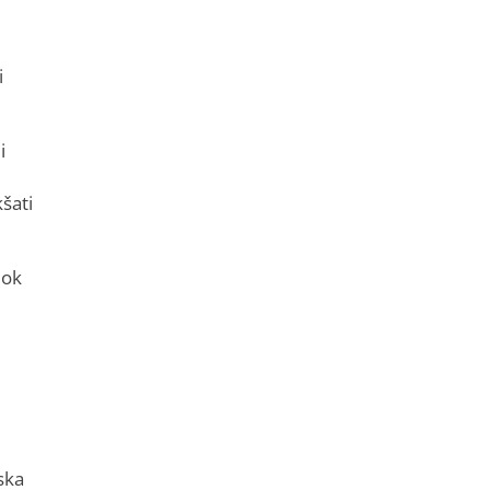
i
i
šati
dok
ska