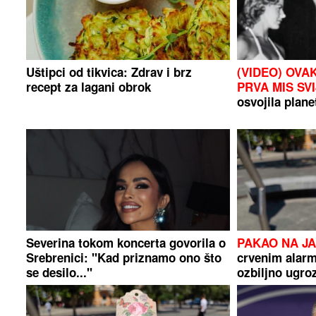
Uštipci od tikvica: Zdrav i brz
(VIDEO) OVA
recept za lagani obrok
PRVA MIS SV
osvojila planet
Severina tokom koncerta govorila o
PAKAO NA J
Srebrenici: "Kad priznamo ono što
crvenim alar
se desilo..."
ozbiljno ugroz