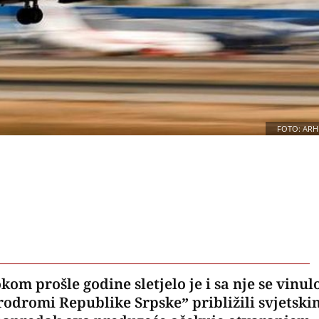
FOTO: ARH
 prošle godine sletjelo je i sa nje se vinul
rodromi Republike Srpske” približili svjetski