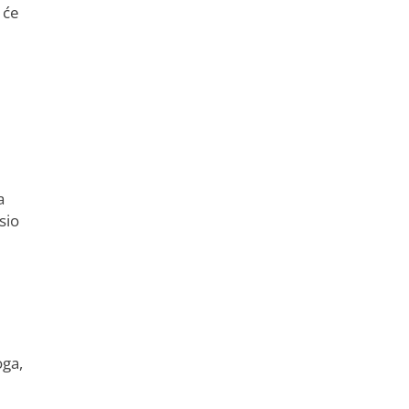
 će
a
sio
oga,