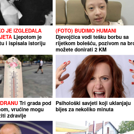
KO JE IZGLEDALA
(FOTO) BUDIMO HUMANI
IJETA
Ljepotom je
Djevojčica vodi tešku borbu sa
u i ispisala istoriju
rijetkom bolešću, pozivom na br
možete donirati 2 KM
ADRANU
Tri grada pod
Psihološki savjeti koji uklanjaju
mom, vrućine mogu
bijes za nekoliko minuta
iti zdravlje