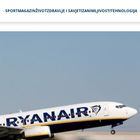
O
SPORT
MAGAZIN
ŽIVOT
ZDRAVLJE I SAVJETI
ZANIMLJIVOSTI
TEHNOLOGIJA