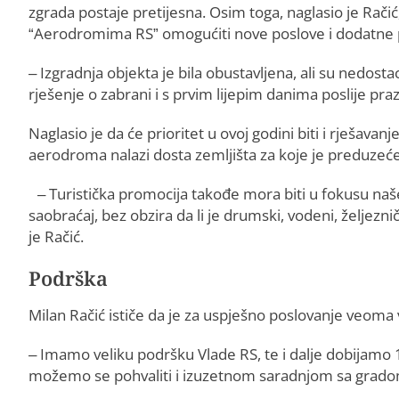
zgrada postaje pretijesna. Osim toga, naglasio je Račić
“Aerodromima RS” omogućiti nove poslove i dodatne 
– Izgradnja objekta je bila obustavljena, ali su nedostaci
rješenje o zabrani i s prvim lijepim danima poslije pr
Naglasio je da će prioritet u ovoj godini biti i rješava
aerodroma nalazi dosta zemljišta za koje je preduzeć
– Turistička promocija takođe mora biti u fokusu naš
saobraćaj, bez obzira da li je drumski, vodeni, željeznič
je Račić.
Podrška
Milan Račić ističe da je za uspješno poslovanje veoma 
– Imamo veliku podršku Vlade RS, te i dalje dobijamo
možemo se pohvaliti i izuzetnom saradnjom sa gradom 