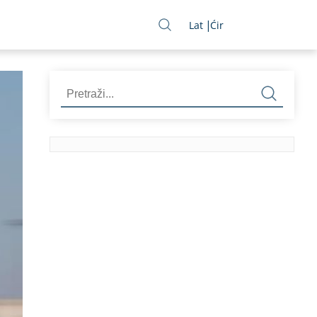
Lat
Ćir