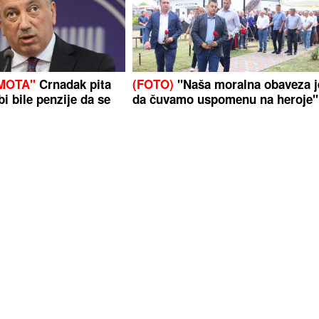
MOTA"
Crnadak pita
(FOTO)
"Naša moralna obaveza j
bi bile penzije da se
da čuvamo uspomenu na heroje"
Delegacija SPS prisustvovala
obilježavanju 34. godišnjice
odbrane Gradiške
 pronađen mrtav u
'Razvest ćemo se, bilo je velikih
nskom Brodu,
kriza': Hrvatima omiljeni pjevač 
NA (37)
supruzi s kojom je 34 godine u
braku