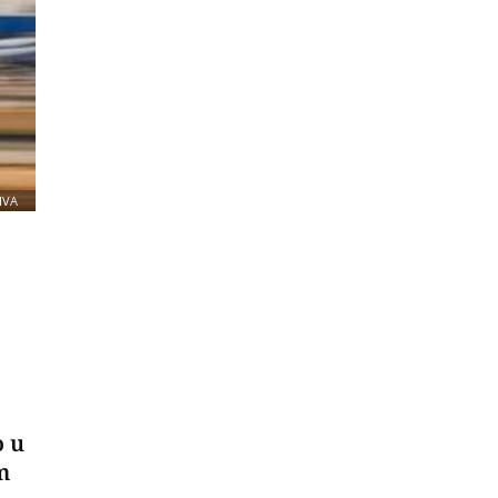
IVA
o u
m