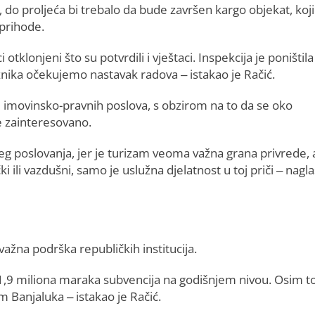
, do proljeća bi trebalo da bude završen kargo objekat, koji
prihode.
 otklonjeni što su potvrdili i vještaci. Inspekcija je poništila
aznika očekujemo nastavak radova – istakao je Račić.
nje imovinsko-pravnih poslova, s obzirom na to da se oko
e zainteresovano.
eg poslovanja, jer je turizam veoma važna grana privrede, 
ki ili vazdušni, samo je uslužna djelatnost u toj priči – nagla
važna podrška republičkih institucija.
 1,9 miliona maraka subvencija na godišnjem nivou. Osim t
Banjaluka – istakao je Račić.