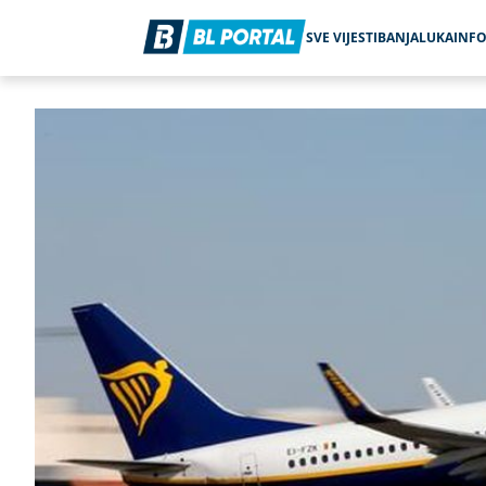
SVE VIJESTI
BANJALUKA
INF