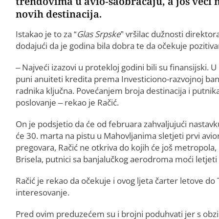
trendovima u avio-saobraćaju, a još veći
novih destinacija.
Istakao je to za “
Glas Srpske
” vršilac dužnosti direkto
dodajući da je godina bila dobra te da očekuje pozitiv
– Najveći izazovi u protekloj godini bili su finansijski. 
puni anuiteti kredita prema Investiciono-razvojnoj banc
radnika ključna. Povećanjem broja destinacija i putnik
poslovanje – rekao je Račić.
On je podsjetio da će od februara zahvaljujući nastav
će 30. marta na pistu u Mahovljanima sletjeti prvi avi
pregovara, Račić ne otkriva do kojih će još metropola,
Brisela, putnici sa banjalučkog aerodroma moći letjeti 
Račić je rekao da očekuje i ovog ljeta čarter letove do 
interesovanje.
Pred ovim preduzećem su i brojni poduhvati jer s obz