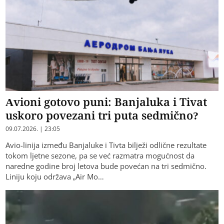
Avioni gotovo puni: Banjaluka i Tivat
uskoro povezani tri puta sedmično?
09.07.2026. | 23:05
Avio-linija između Banjaluke i Tivta bilježi odlične rezultate
tokom ljetne sezone, pa se već razmatra mogućnost da
naredne godine broj letova bude povećan na tri sedmično.
Liniju koju održava „Air Mo…