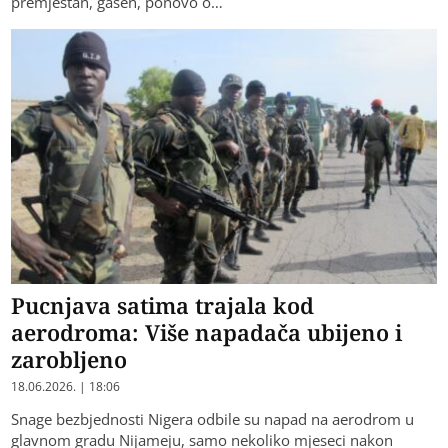
premještan, gašen, ponovo o…
Pucnjava satima trajala kod
aerodroma: Više napadača ubijeno i
zarobljeno
18.06.2026. | 18:06
Snage bezbjednosti Nigera odbile su napad na aerodrom u
glavnom gradu Nijameju, samo nekoliko mjeseci nakon