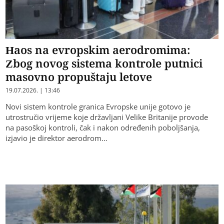
Haos na evropskim aerodromima:
Zbog novog sistema kontrole putnici
masovno propuštaju letove
19.07.2026. | 13:46
Novi sistem kontrole granica Evropske unije gotovo je
utrostručio vrijeme koje državljani Velike Britanije provode
na pasoškoj kontroli, čak i nakon određenih poboljšanja,
izjavio je direktor aerodrom…