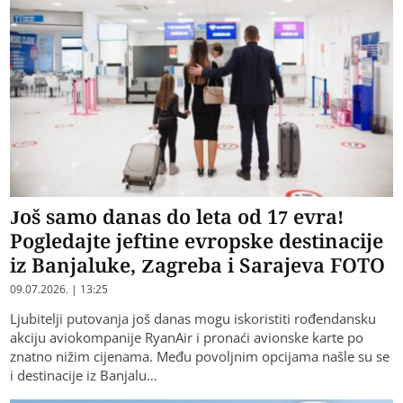
Još samo danas do leta od 17 evra!
Pogledajte jeftine evropske destinacije
iz Banjaluke, Zagreba i Sarajeva FOTO
09.07.2026. | 13:25
Ljubitelji putovanja još danas mogu iskoristiti rođendansku
akciju aviokompanije RyanAir i pronaći avionske karte po
znatno nižim cijenama. Među povoljnim opcijama našle su se
i destinacije iz Banjalu…