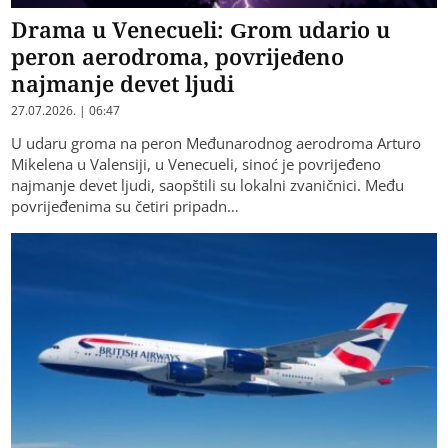
Drama u Venecueli: Grom udario u
peron aerodroma, povrijeđeno
najmanje devet ljudi
27.07.2026. | 06:47
U udaru groma na peron Međunarodnog aerodroma Arturo
Mikelena u Valensiji, u Venecueli, sinoć je povrijeđeno
najmanje devet ljudi, saopštili su lokalni zvaničnici. Među
povrijeđenima su četiri pripadn…