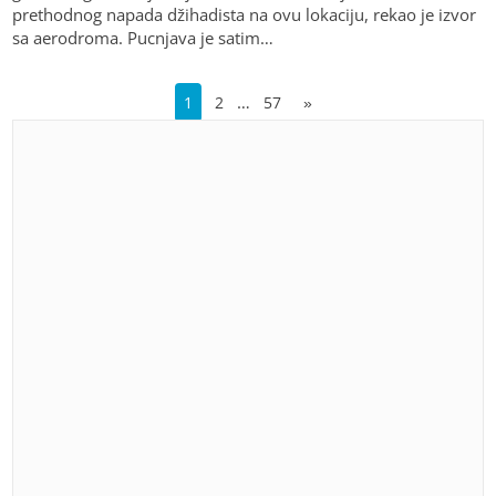
prethodnog napada džihadista na ovu lokaciju, rekao je izvor
sa aerodroma. Pucnjava je satim…
…
1
2
57
»