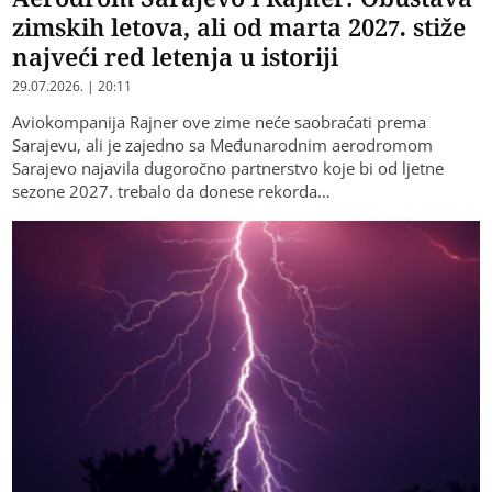
zimskih letova, ali od marta 2027. stiže
najveći red letenja u istoriji
29.07.2026. | 20:11
Aviokompanija Rajner ove zime neće saobraćati prema
Sarajevu, ali je zajedno sa Međunarodnim aerodromom
Sarajevo najavila dugoročno partnerstvo koje bi od ljetne
sezone 2027. trebalo da donese rekorda…