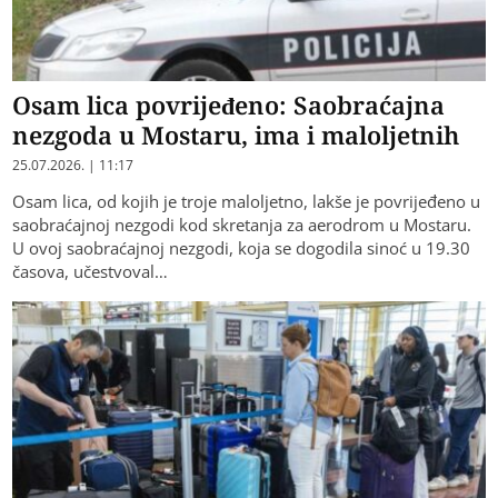
Osam lica povrijeđeno: Saobraćajna
nezgoda u Mostaru, ima i maloljetnih
25.07.2026. | 11:17
Osam lica, od kojih je troje maloljetno, lakše je povrijeđeno u
saobraćajnoj nezgodi kod skretanja za aerodrom u Mostaru.
U ovoj saobraćajnoj nezgodi, koja se dogodila sinoć u 19.30
časova, učestvoval…