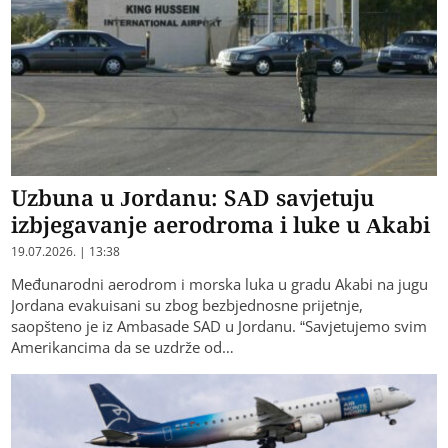
Uzbuna u Jordanu: SAD savjetuju
izbjegavanje aerodroma i luke u Akabi
19.07.2026. | 13:38
Međunarodni aerodrom i morska luka u gradu Akabi na jugu
Jordana evakuisani su zbog bezbjednosne prijetnje,
saopšteno je iz Ambasade SAD u Jordanu. “Savjetujemo svim
Amerikancima da se uzdrže od…