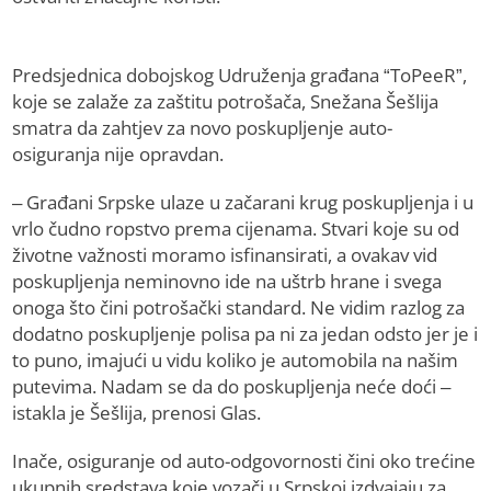
Predsjednica dobojskog Udruženja građana “ToPeeR”,
koje se zalaže za zaštitu potrošača, Snežana Šešlija
smatra da zahtjev za novo poskupljenje auto-
osiguranja nije opravdan.
– Građani Srpske ulaze u začarani krug poskupljenja i u
vrlo čudno ropstvo prema cijenama. Stvari koje su od
životne važnosti moramo isfinansirati, a ovakav vid
poskupljenja neminovno ide na uštrb hrane i svega
onoga što čini potrošački standard. Ne vidim razlog za
dodatno poskupljenje polisa pa ni za jedan odsto jer je i
to puno, imajući u vidu koliko je automobila na našim
putevima. Nadam se da do poskupljenja neće doći –
istakla je Šešlija, prenosi Glas.
Inače, osiguranje od auto-odgovornosti čini oko trećine
ukupnih sredstava koje vozači u Srpskoj izdvajaju za