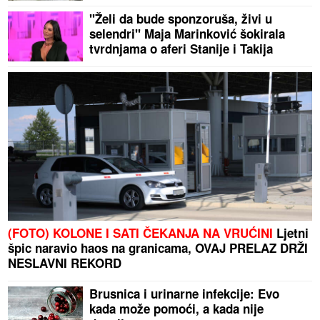
"Želi da bude sponzoruša, živi u
selendri" Maja Marinković šokirala
tvrdnjama o aferi Stanije i Takija
(FOTO) KOLONE I SATI ČEKANJA NA VRUĆINI
Ljetni
špic naravio haos na granicama, OVAJ PRELAZ DRŽI
NESLAVNI REKORD
Brusnica i urinarne infekcije: Evo
kada može pomoći, a kada nije