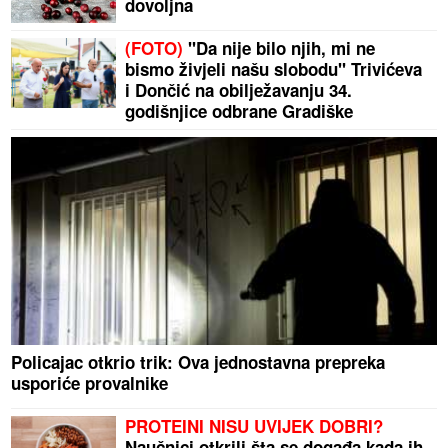
dovoljna
(FOTO)
"Da nije bilo njih, mi ne
bismo živjeli našu slobodu" Trivićeva
i Dončić na obilježavanju 34.
godišnjice odbrane Gradiške
Policajac otkrio trik: Ova jednostavna prepreka
usporiće provalnike
PROTEINI NISU UVIJEK DOBRI?
Naučnici otkrili šta se događa kada ih