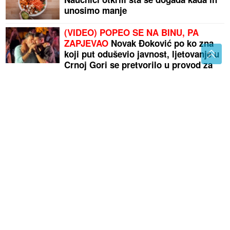
unosimo manje
(VIDEO) POPEO SE NA BINU, PA
ZAPJEVAO
Novak Đoković po ko zna
koji put oduševio javnost, ljetovanje u
Crnoj Gori se pretvorilo u provod za
pamćenje
GUBITNIK DANA
Zora Vidović
Teška nesreća kod Banjaluke: Nakon
slijetanja poginuo vozač "suzukija"