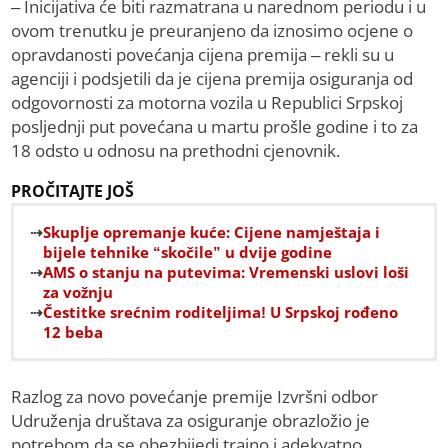
– Inicijativa će biti razmatrana u narednom periodu i u
ovom trenutku je preuranjeno da iznosimo ocjene o
opravdanosti povećanja cijena premija – rekli su u
agenciji i podsjetili da je cijena premija osiguranja od
odgovornosti za motorna vozila u Republici Srpskoj
posljednji put povećana u martu prošle godine i to za
18 odsto u odnosu na prethodni cjenovnik.
PROČITAJTE JOŠ
Skuplje opremanje kuće: Cijene namještaja i
bijele tehnike “skočile” u dvije godine
AMS o stanju na putevima: Vremenski uslovi loši
za vožnju
Čestitke srećnim roditeljima! U Srpskoj rođeno
12 beba
Razlog za novo povećanje premije Izvršni odbor
Udruženja društava za osiguranje obrazložio je
potrebom da se obezbijedi trajno i adekvatno