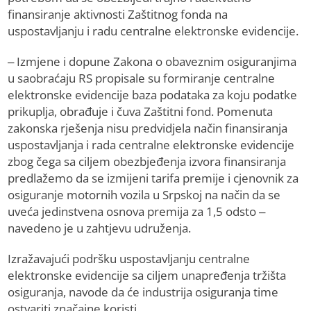
finansiranje aktivnosti Zaštitnog fonda na
uspostavljanju i radu centralne elektronske evidencije.
– Izmjene i dopune Zakona o obaveznim osiguranjima
u saobraćaju RS propisale su formiranje centralne
elektronske evidencije baza podataka za koju podatke
prikuplja, obrađuje i čuva Zaštitni fond. Pomenuta
zakonska rješenja nisu predvidjela način finansiranja
uspostavljanja i rada centralne elektronske evidencije
zbog čega sa ciljem obezbjeđenja izvora finansiranja
predlažemo da se izmijeni tarifa premije i cjenovnik za
osiguranje motornih vozila u Srpskoj na način da se
uveća jedinstvena osnova premija za 1,5 odsto –
navedeno je u zahtjevu udruženja.
Izražavajući podršku uspostavljanju centralne
elektronske evidencije sa ciljem unapređenja tržišta
osiguranja, navode da će industrija osiguranja time
ostvariti značajne koristi.