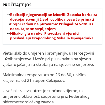
PROČITAJTE JOŠ
Roditelji njegovatelji se izborili: Žestoka borba za
dostojanstveniji život, ovoliko novca će primati
Brojni radovi na putevima: Prilagodite vožnju i
naoružajte se strpljenjem
Nikako iglu u ruke: Pravoslavni vjernici
proslavljaju Prepodobnog Mihaila Ispovjednika
Vjetar slab do umjeren i promjenljiv, u Hercegovini
južnih smjerova. Uveče pri pljuskovima na sjeveru
vjetar u jačanju i u skretanju na sjeverne smjerove.
Maksimalna temperatura od 26 do 30, u višim
krajevima od 21 stepen Celzijusov.
U većini krajeva jutros je sunčano vrijeme, uz
umjerenu oblačnost, saopšteno je iz Federalnog
hidrometeorološkog zavoda.