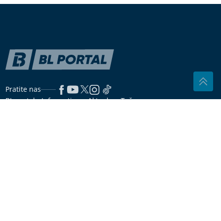
Ako imate ova 3 broja u JMBG, pravi ste sretnici
Mnogi je već imaju kod kuće: Jedna
obična biljka može pomoći varenju i
zdravlju crijeva
"POLITIČKO LICEMJERJE"
Simić
poručio da je vlast u Srpskoj
namjerno ostavila građane bez robnih