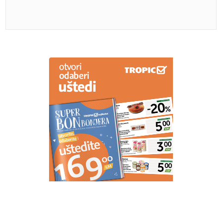
(VIDEO,FOTO)
Ukupno osmoro mrtvih: Učenik (14)
ubio babu i djeda prije masakra u školi
(FOTO)
Na ovo smo dugo čekali:
Poznato koji će datum odsvirati KRAJ
VELIKIM VRUĆINAMA, a evo šta nas
do tada čeka
Utišavate li radio kad tražite parking?
Evo zašto to činite